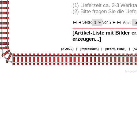
(1) Lieferzeit ca. 2-3 Werkt
(2) Bitte fragen Sie die Liefe
Seite:
von 2
Ans.:
[Artikel-Liste mit Bilder e
erzeugen...]
[© 2026]
|
[Impressum]
|
[Rechtl. Hinw.]
|
[A
© Desi
Ausgegebe