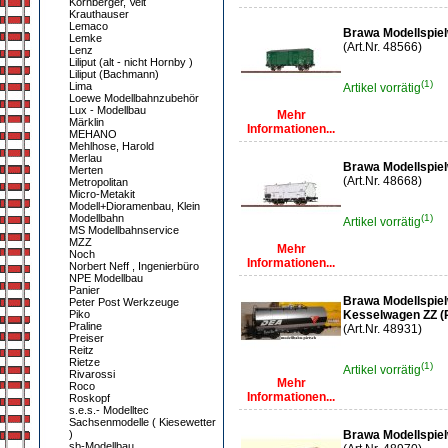
Kornberger, Veit
Krauthauser
Lemaco
Brawa Modellspie
Lemke
(Art.Nr. 48566)
Lenz
Liliput (alt - nicht Hornby )
Liliput (Bachmann)
(1)
Lima
Artikel vorrätig
Loewe Modellbahnzubehör
Lux - Modellbau
Mehr
Märklin
Informationen...
MEHANO
Mehlhose, Harold
Merlau
Brawa Modellspiel
Merten
(Art.Nr. 48668)
Metropolitan
Micro-Metakit
Modell+Dioramenbau, Klein
Modellbahn
(1)
Artikel vorrätig
MS Modellbahnservice
MZZ
Mehr
Noch
Informationen...
Norbert Neff , Ingenierbüro
NPE Modellbau
Panier
Brawa Modellspie
Peter Post Werkzeuge
Piko
Kesselwagen ZZ (
Praline
(Art.Nr. 48931)
Preiser
Reitz
Rietze
(1)
Artikel vorrätig
Rivarossi
Mehr
Roco
Informationen...
Roskopf
s.e.s.- Modelltec
Sachsenmodelle ( Kiesewetter
)
Brawa Modellspie
sb-Modellbau