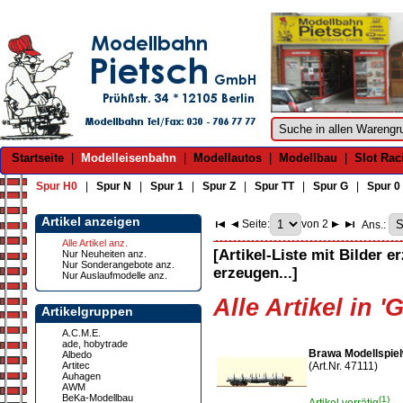
Startseite
|
Modelleisenbahn
|
Modellautos
|
Modellbau
|
Slot Rac
Spur H0
|
Spur N
|
Spur 1
|
Spur Z
|
Spur TT
|
Spur G
|
Spur 0
Artikel anzeigen
Seite:
von 2
Ans.:
Alle Artikel anz.
[Artikel-Liste mit Bilder e
Nur Neuheiten anz.
Nur Sonderangebote anz.
erzeugen...]
Nur Auslaufmodelle anz.
Alle Artikel in 
Artikelgruppen
A.C.M.E.
ade, hobytrade
Brawa Modellspie
Albedo
Artitec
(Art.Nr. 47111)
Auhagen
AWM
BeKa-Modellbau
(1)