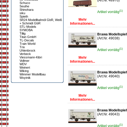
(Art.Nr. 48970)
Schuco
Seuthe
Shinohara
(1)
Artikel vorrätig
siku
Spieth
Mehr
SR24 Modellbahnöl GbR, Weiß
+ Schmidt GbR
Informationen...
STL-Models
SYMOBA
Tillig
Brawa Modellspiel
Titan GmbH
(Art.Nr. 49038)
TL-Decals
Train World
Trix
(1)
Artikel vorrätig
Uhlenbrock
Verbeck
Viessmann-Kibri
Mehr
Vollmer
Informationen...
WDV
Weinert
Wiking
Brawa Modellspiel
Wimmer Modellbau
(Art.Nr. 49040)
Woytnik
(1)
Artikel vorrätig
Mehr
Informationen...
Brawa Modellspiel
(Art.Nr. 49043)
(1)
Artikel vorrätig