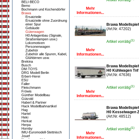
Artikel vorrätig
BELI-BECO
Bemo
Mehr
Bochmann und Kochendörfer
Informationen...
Brawa
Ersatzteile
Ersatzteile ohne Zuordnung
einer Spur
Brawa Modellspie
Gebäude
(Art.Nr. 47202)
Güterwagen
H0 Anlagenbau (Signale,
Straßenlampen usw.)
(1)
Artikel vorrätig
Lokomotiven
Personenwagen
Mehr
Zubehör
Zubehör alle Spuren, Kabel,
Informationen...
Glühbirnen usw.
Brekina
Busch
Brawa Modellspie
DM-TOYS
H0 Kühlwagen Tnf ,
DRG Modell Berlin
(Art.Nr. 47636)
Erbert-Herei
ESU
Faller
(1)
Artikel vorrätig
Fleischmann
Fröwis
Mehr
Günther Modellbau
Informationen...
Gützold
Haberl & Partner
Hack Modellbahnartikel
Brawa Modellspie
Hag
H0 Kesselwagen ZZ
Hartel
(Art.Nr. 48512)
Heki
Herkat
Herpa
(1)
Hornby
Artikel vorrätig
IMU-Euromodell-Stettnisch
Mehr
Jouef
Informationen...