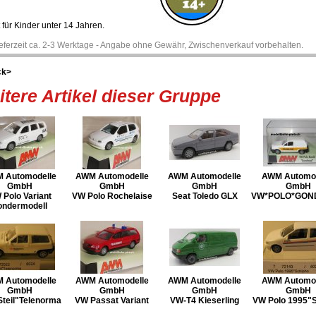
 für Kinder unter 14 Jahren.
ieferzeit ca. 2-3 Werktage - Angabe ohne Gewähr, Zwischenverkauf vorbehalten.
ck>
tere Artikel dieser Gruppe
 Automodelle
AWM Automodelle
AWM Automodelle
AWM Automod
GmbH
GmbH
GmbH
GmbH
 Polo Variant
VW Polo Rochelaise
Seat Toledo GLX
VW*POLO*GO
ondermodell
 Automodelle
AWM Automodelle
AWM Automodelle
AWM Automod
GmbH
GmbH
GmbH
GmbH
Steil"Telenorma
VW Passat Variant
VW-T4 Kieserling
VW Polo 1995"