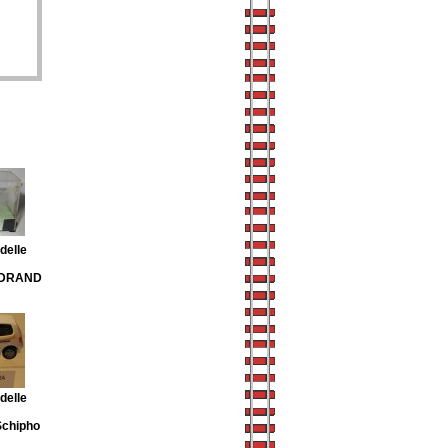
elle
NDRAND
elle
Schipho