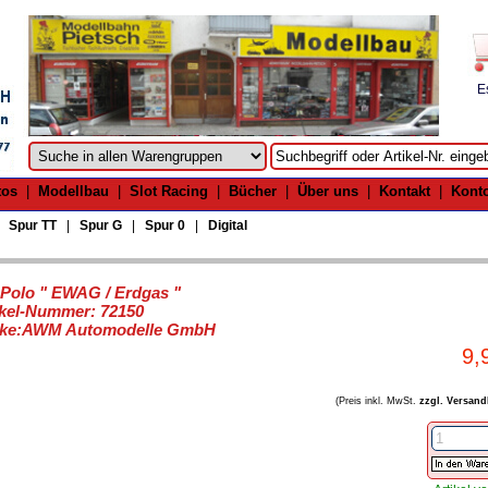
E
tos
|
Modellbau
|
Slot Racing
|
Bücher
|
Über uns
|
Kontakt
|
Kont
|
Spur TT
|
Spur G
|
Spur 0
|
Digital
Polo " EWAG / Erdgas "
ikel-Nummer: 72150
ke:AWM Automodelle GmbH
9,
(Preis inkl. MwSt.
zzgl. Versand