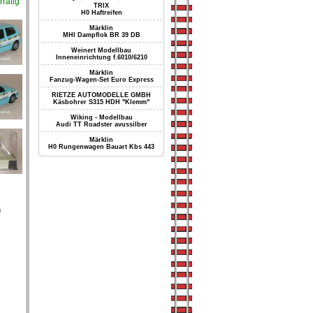
rrätig
TRIX
H0 Haftreifen
Märklin
MHI Dampflok BR 39 DB
Weinert Modellbau
Inneneinrichtung f.6010/6210
Märklin
Fanzug-Wagen-Set Euro Express
RIETZE AUTOMODELLE GMBH
Käsbohrer S315 HDH "Klemm"
Wiking - Modellbau
Audi TT Roadster avussilber
Märklin
H0 Rungenwagen Bauart Kbs 443
m