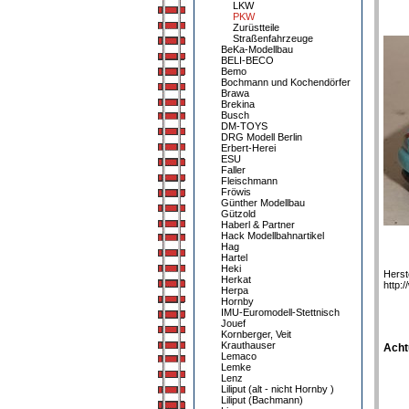
LKW
PKW
Zurüstteile
Straßenfahrzeuge
BeKa-Modellbau
BELI-BECO
Bemo
Bochmann und Kochendörfer
Brawa
Brekina
Busch
DM-TOYS
DRG Modell Berlin
Erbert-Herei
ESU
Faller
Fleischmann
Fröwis
Günther Modellbau
Gützold
Haberl & Partner
Hack Modellbahnartikel
Hag
Hartel
Heki
Herst
Herkat
http:
Herpa
Hornby
IMU-Euromodell-Stettnisch
Jouef
Kornberger, Veit
Krauthauser
Acht
Lemaco
Lemke
Lenz
Liliput (alt - nicht Hornby )
Liliput (Bachmann)