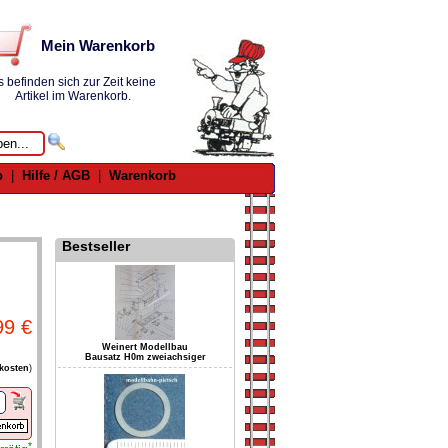
Mein Warenkorb
s befinden sich zur Zeit keine
Artikel im Warenkorb.
o
|
Hilfe / AGB
|
Warenkorb
Bestseller
99 €
Weinert Modellbau
Bausatz H0m zweiachsiger
kosten
)
*