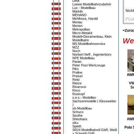
Lima
Loewe Modellbahnzubehör
Lux - Modellbau
Nicht
Märklin
MEHANO
Mehlhose, Harold
(*) L
Merlau
Merten
Metropolitan
<Zurü
Micro-Metakit
Modell+Dioramenbau, Klein
Wei
Modellbahn
MS Modellbahnservice
MZZ
Noch
Norbert Neff , Ingenierbüro
NPE Modellbau
Panier
Peter Post Werkzeuge
Piko
Praline
AWM
Preiser
Reitz
VW
Rietze
Rivarossi
S
Roco
Roskopf
s.e.s.- Modelltec
Sachsenmodelle ( Kiesewetter
)
sb-Modellbau
Schuco
Seuthe
AWM
Shinohara
siku
Spieth
Polo 
SR24 Modellbahnöl GbR, Weiß
+ Schmidt GbR