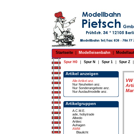
Startseite
|
Modelleisenbahn
|
Modellau
Spur H0
|
Spur N
|
Spur 1
|
Spur Z
Artikel anzeigen
VW 
Alle Artikel anz.
Nur Neuheiten anz.
Art
Nur Sonderangebote anz.
Mar
Nur Auslaufmodelle anz.
Artikelgruppen
A.C.M.E.
ade, hobytrade
Albedo
Artitec
Auhagen
AWM
Blaulicht