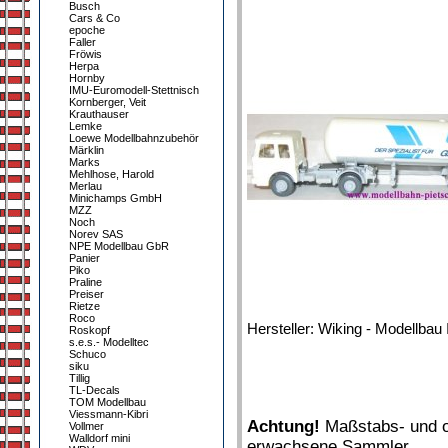
Busch
Cars & Co
epoche
Faller
Fröwis
Herpa
Hornby
IMU-Euromodell-Stettnisch
Kornberger, Veit
Krauthauser
Lemke
Loewe Modellbahnzubehör
Märklin
Marks
Mehlhose, Harold
Merlau
Minichamps GmbH
MZZ
Noch
Norev SAS
NPE Modellbau GbR
Panier
Piko
Praline
Preiser
Rietze
Roco
Hersteller: Wiking - Modellbau 
Roskopf
s.e.s.- Modelltec
Schuco
siku
Tillig
TL-Decals
TOM Modellbau
Viessmann-Kibri
Achtung!
Maßstabs- und or
Vollmer
Walldorf mini
erwachsene Sammler.