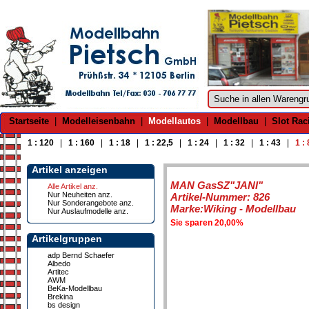
Startseite
|
Modelleisenbahn
|
Modellautos
|
Modellbau
|
Slot Rac
1 : 120
|
1 : 160
|
1 : 18
|
1 : 22,5
|
1 : 24
|
1 : 32
|
1 : 43
|
1 :
Artikel anzeigen
MAN GasSZ"JANI"
Alle Artikel anz.
Nur Neuheiten anz.
Artikel-Nummer: 826
Nur Sonderangebote anz.
Marke:Wiking - Modellbau
Nur Auslaufmodelle anz.
Sie sparen 20,00%
Artikelgruppen
adp Bernd Schaefer
Albedo
Artitec
AWM
BeKa-Modellbau
Brekina
bs design