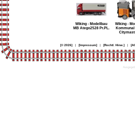
Wiking - Modellbau
Wiking - Mo
MB Atego2528 Pr.PL.
Kommunal 
Citymast
[© 2026]
|
[Impressum]
|
[Rechtl. Hinw.]
|
[A
© Desi
Ausgegebe