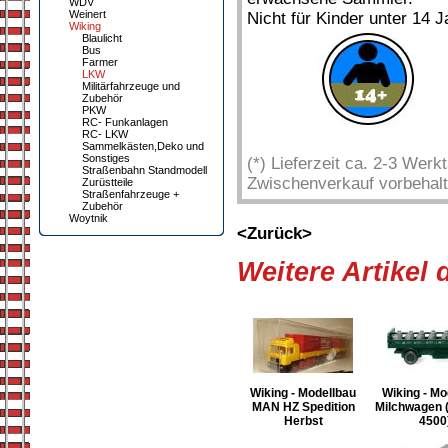
WDV
Weinert
Nicht für Kinder unter 14 J
Wiking
Blaulicht
Bus
Farmer
LKW
Militärfahrzeuge und
Zubehör
PKW
RC- Funkanlagen
RC- LKW
Sammelkästen,Deko und
Sonstiges
(*) Lieferzeit ca. 2-3 Wer
Straßenbahn Standmodell
Zwischenverkauf vorbehalt
Zurüstteile
Straßenfahrzeuge +
Zubehör
Woytnik
<Zurück>
Weitere Artikel
Wiking - Modellbau
Wiking - Mo
MAN HZ Spedition
Milchwagen 
Herbst
4500