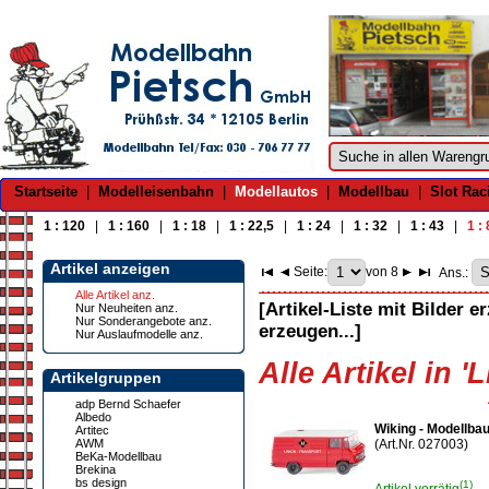
Startseite
|
Modelleisenbahn
|
Modellautos
|
Modellbau
|
Slot Rac
1 : 120
|
1 : 160
|
1 : 18
|
1 : 22,5
|
1 : 24
|
1 : 32
|
1 : 43
|
1 :
Artikel anzeigen
Seite:
von 8
Ans.:
Alle Artikel anz.
[Artikel-Liste mit Bilder e
Nur Neuheiten anz.
Nur Sonderangebote anz.
erzeugen...]
Nur Auslaufmodelle anz.
Alle Artikel in '
Artikelgruppen
adp Bernd Schaefer
Albedo
Wiking - Modellba
Artitec
AWM
(Art.Nr. 027003)
BeKa-Modellbau
Brekina
bs design
(1)