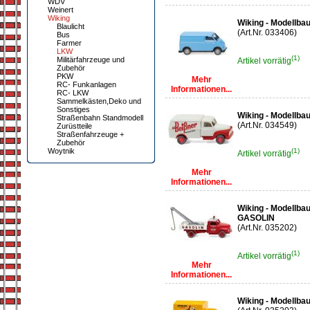
WDV
Weinert
Wiking
Wiking - Modellb
Blaulicht
(Art.Nr. 033406)
Bus
Farmer
LKW
(1)
Militärfahrzeuge und
Artikel vorrätig
Zubehör
PKW
Mehr
RC- Funkanlagen
Informationen...
RC- LKW
Sammelkästen,Deko und
Sonstiges
Wiking - Modellb
Straßenbahn Standmodell
(Art.Nr. 034549)
Zurüstteile
Straßenfahrzeuge +
Zubehör
Woytnik
(1)
Artikel vorrätig
Mehr
Informationen...
Wiking - Modellba
GASOLIN
(Art.Nr. 035202)
(1)
Artikel vorrätig
Mehr
Informationen...
Wiking - Modellbau