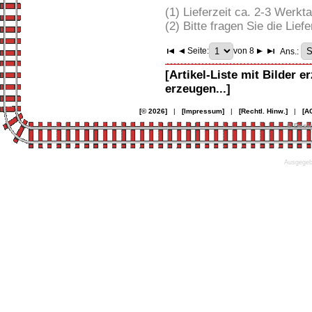
(1) Lieferzeit ca. 2-3 Werkt
(2) Bitte fragen Sie die Liefe
Seite:
von 8
Ans.:
[Artikel-Liste mit Bilder e
erzeugen...]
[© 2026]
|
[Impressum]
|
[Rechtl. Hinw.]
|
[A
© Desi
Ausgegebe