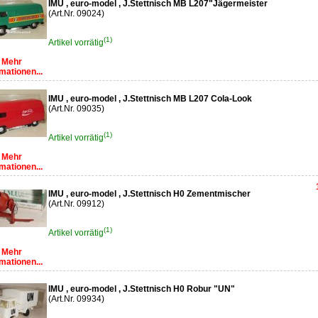
IMU , euro-model , J.Stettnisch MB L207"Jägermeister
(Art.Nr. 09024)
(1)
Artikel vorrätig
Mehr
mationen...
IMU , euro-model , J.Stettnisch MB L207 Cola-Look
(Art.Nr. 09035)
(1)
Artikel vorrätig
Mehr
mationen...
IMU , euro-model , J.Stettnisch H0 Zementmischer
(Art.Nr. 09912)
(1)
Artikel vorrätig
Mehr
mationen...
IMU , euro-model , J.Stettnisch H0 Robur "UN"
(Art.Nr. 09934)