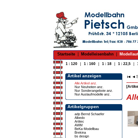
Startseite
|
Modelleisenbahn
|
Modellau
1 : 120
|
1 : 160
|
1 : 18
|
1 : 22,5
|
Artikel anzeigen
S
Alle Artikel anz.
[Artike
Nur Neuheiten anz.
Nur Sonderangebote anz.
Nur Auslaufmodelle anz.
All
Artikelgruppen
adp Bernd Schaefer
Albedo
Artitec
AWM
BeKa-Modellbau
Brekina
bs design