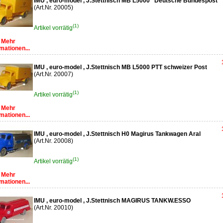
IMU , euro-model , J.Stettnisch MB L5000 "Deutsche Bundespost
(Art.Nr. 20005)
(1)
Artikel vorrätig
Mehr
mationen...
IMU , euro-model , J.Stettnisch MB L5000 PTT schweizer Post
(Art.Nr. 20007)
(1)
Artikel vorrätig
Mehr
mationen...
IMU , euro-model , J.Stettnisch H0 Magirus Tankwagen Aral
(Art.Nr. 20008)
(1)
Artikel vorrätig
Mehr
mationen...
IMU , euro-model , J.Stettnisch MAGIRUS TANKW.ESSO
(Art.Nr. 20010)