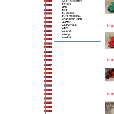
s.e.s.- Modelltec
Schuco
siku
Tillig
TL-Decals
TOM Modellbau
Viessmann-Kibri
Vollmer
Walldorf mini
Infor
WDV
Weinert
Wiking
Woytnik
Infor
Infor