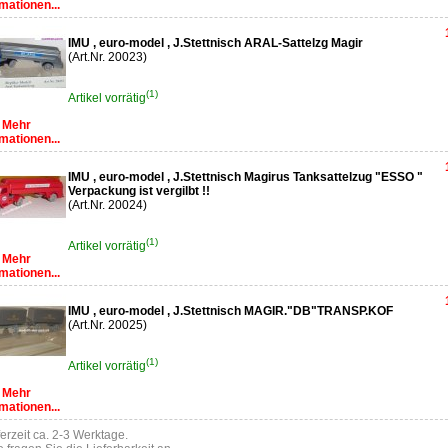
mationen...
IMU , euro-model , J.Stettnisch ARAL-Sattelzg Magir
(Art.Nr. 20023)
(1)
Artikel vorrätig
Mehr
mationen...
IMU , euro-model , J.Stettnisch Magirus Tanksattelzug "ESSO "
Verpackung ist vergilbt !!
(Art.Nr. 20024)
(1)
Artikel vorrätig
Mehr
mationen...
IMU , euro-model , J.Stettnisch MAGIR."DB"TRANSP.KOF
(Art.Nr. 20025)
(1)
Artikel vorrätig
Mehr
mationen...
ferzeit ca. 2-3 Werktage.