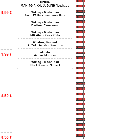
HERPA
MAN TG-A XXL JuGaPlH "Lechzug
9,99 €
Wiking - Modellbau
Audi TT Roadster avussilber
Wiking - Modellbau
Berliner Feuerwehr
Wiking - Modellbau
MB Atego Coca Cola
Woytnik, Norbert
DECAL Betrako Spedition
albedo
9,99 €
Actros Motoren
Wiking - Modellbau
Opel Senator Notarzt
8,50 €
8,50 €