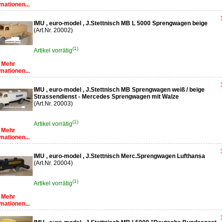
mationen...
IMU , euro-model , J.Stettnisch MB L 5000 Sprengwagen beige
(Art.Nr. 20002)
(1)
Artikel vorrätig
Mehr
mationen...
IMU , euro-model , J.Stettnisch MB Sprengwagen weiß / beige
Strassendienst - Mercedes Sprengwagen mit Walze
(Art.Nr. 20003)
(1)
Artikel vorrätig
Mehr
mationen...
IMU , euro-model , J.Stettnisch Merc.Sprengwagen Lufthansa
(Art.Nr. 20004)
(1)
Artikel vorrätig
Mehr
mationen...