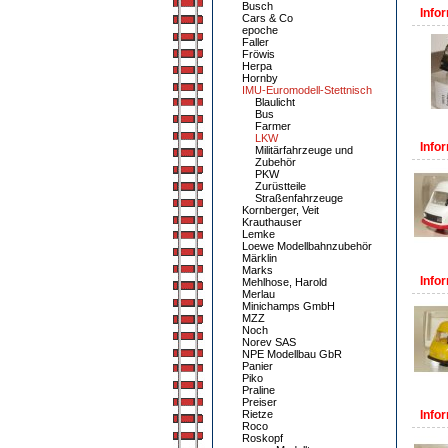
Busch
Infor
Cars & Co
epoche
Faller
Fröwis
Herpa
Hornby
IMU-Euromodell-Stettnisch
Blaulicht
Bus
Farmer
LKW
Infor
Militärfahrzeuge und
Zubehör
PKW
Zurüstteile
Straßenfahrzeuge
Kornberger, Veit
Krauthauser
Lemke
Loewe Modellbahnzubehör
Märklin
Marks
Infor
Mehlhose, Harold
Merlau
Minichamps GmbH
MZZ
Noch
Norev SAS
NPE Modellbau GbR
Panier
Piko
Praline
Preiser
Rietze
Infor
Roco
Roskopf