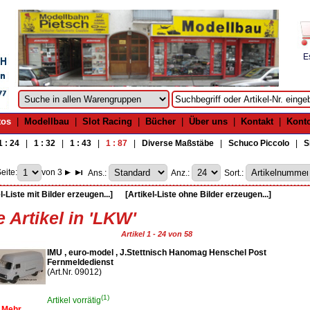
E
tos
|
Modellbau
|
Slot Racing
|
Bücher
|
Über uns
|
Kontakt
|
Kont
1 : 24
|
1 : 32
|
1 : 43
|
1 : 87
|
Diverse Maßstäbe
|
Schuco Piccolo
|
S
eite:
von 3
Ans.:
Anz.:
Sort.:
l-Liste mit Bilder erzeugen...]
[Artikel-Liste ohne Bilder erzeugen...]
e Artikel in 'LKW'
Artikel 1 - 24 von 58
IMU , euro-model , J.Stettnisch Hanomag Henschel Post
Fernmeldedienst
(Art.Nr. 09012)
(1)
Artikel vorrätig
Mehr