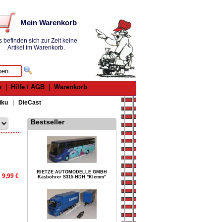
Mein Warenkorb
s befinden sich zur Zeit keine
Artikel im Warenkorb.
o
|
Hilfe / AGB
|
Warenkorb
iku
|
DieCast
Bestseller
RIETZE AUTOMODELLE GMBH
9,99 €
Käsbohrer S315 HDH "Klemm"