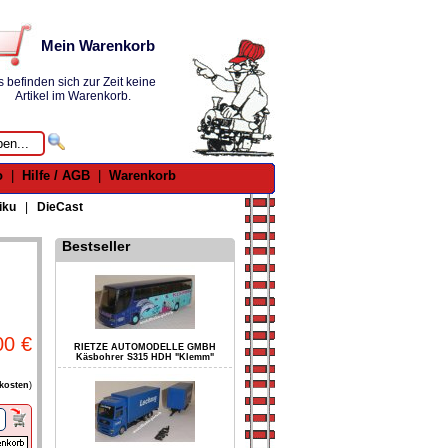
Mein Warenkorb
s befinden sich zur Zeit keine
Artikel im Warenkorb.
o
|
Hilfe / AGB
|
Warenkorb
iku
|
DieCast
Bestseller
00 €
RIETZE AUTOMODELLE GMBH
Käsbohrer S315 HDH "Klemm"
kosten
)