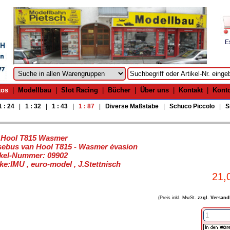
E
tos
|
Modellbau
|
Slot Racing
|
Bücher
|
Über uns
|
Kontakt
|
Kont
1 : 24
|
1 : 32
|
1 : 43
|
1 : 87
|
Diverse Maßstäbe
|
Schuco Piccolo
|
S
 Hool T815 Wasmer
sebus van Hool T815 - Wasmer évasion
ikel-Nummer: 09902
ke:IMU , euro-model , J.Stettnisch
21,
(Preis inkl. MwSt.
zzgl. Versand