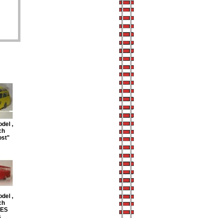
del ,
ch
ost"
del ,
ch
0ES
s