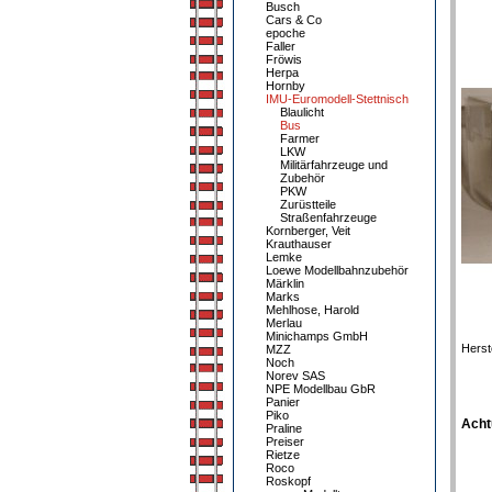
Busch
Cars & Co
epoche
Faller
Fröwis
Herpa
Hornby
IMU-Euromodell-Stettnisch
Blaulicht
Bus
Farmer
LKW
Militärfahrzeuge und
Zubehör
PKW
Zurüstteile
Straßenfahrzeuge
Kornberger, Veit
Krauthauser
Lemke
Loewe Modellbahnzubehör
Märklin
Marks
Mehlhose, Harold
Merlau
Minichamps GmbH
Herst
MZZ
Noch
Norev SAS
NPE Modellbau GbR
Panier
Piko
Acht
Praline
Preiser
Rietze
Roco
Roskopf