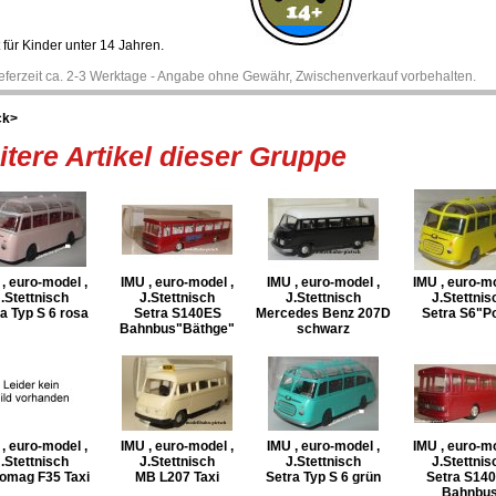
 für Kinder unter 14 Jahren.
ieferzeit ca. 2-3 Werktage - Angabe ohne Gewähr, Zwischenverkauf vorbehalten.
ck>
tere Artikel dieser Gruppe
, euro-model ,
IMU , euro-model ,
IMU , euro-model ,
IMU , euro-mo
.Stettnisch
J.Stettnisch
J.Stettnisch
J.Stettnis
a Typ S 6 rosa
Setra S140ES
Mercedes Benz 207D
Setra S6"P
Bahnbus"Bäthge"
schwarz
, euro-model ,
IMU , euro-model ,
IMU , euro-model ,
IMU , euro-mo
.Stettnisch
J.Stettnisch
J.Stettnisch
J.Stettnis
omag F35 Taxi
MB L207 Taxi
Setra Typ S 6 grün
Setra S14
Bahnbu