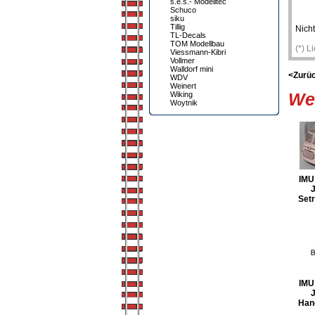
s.e.s.- Modelltec
Schuco
siku
Tillig
Nicht
TL-Decals
TOM Modellbau
(*) L
Viessmann-Kibri
Vollmer
Walldorf mini
<Zurü
WDV
Weinert
Wei
Wiking
Woytnik
IMU 
J
Setr
IMU 
J
Han