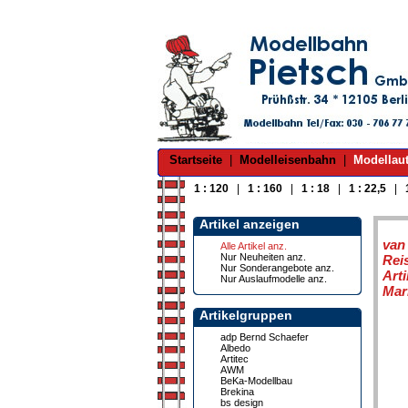
Startseite
|
Modelleisenbahn
|
Modellau
1 : 120
|
1 : 160
|
1 : 18
|
1 : 22,5
|
Artikel anzeigen
van
Alle Artikel anz.
Nur Neuheiten anz.
Rei
Nur Sonderangebote anz.
Art
Nur Auslaufmodelle anz.
Mar
Artikelgruppen
adp Bernd Schaefer
Albedo
Artitec
AWM
BeKa-Modellbau
Brekina
bs design