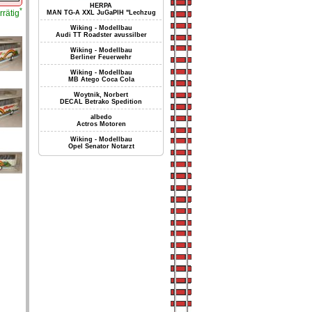
HERPA
*
rrätig
MAN TG-A XXL JuGaPlH "Lechzug
Wiking - Modellbau
Audi TT Roadster avussilber
Wiking - Modellbau
Berliner Feuerwehr
Wiking - Modellbau
MB Atego Coca Cola
Woytnik, Norbert
DECAL Betrako Spedition
albedo
Actros Motoren
Wiking - Modellbau
Opel Senator Notarzt