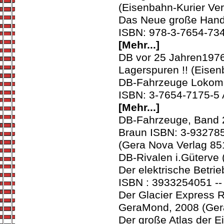
(Eisenbahn-Kurier Ver
Das Neue große Handb
ISBN: 978-3-7654-734
[Mehr...]
DB vor 25 Jahren1976
Lagerspuren !! (Eisen
DB-Fahrzeuge Lokomot
ISBN: 3-7654-7175-5 
[Mehr...]
DB-Fahrzeuge, Band 
Braun ISBN: 3-932785-
(Gera Nova Verlag 85
DB-Rivalen i.Güterv
Der elektrische Betrie
ISBN : 3933254051 --
Der Glacier Express R
GeraMond, 2008 (Ger
Der große Atlas der E