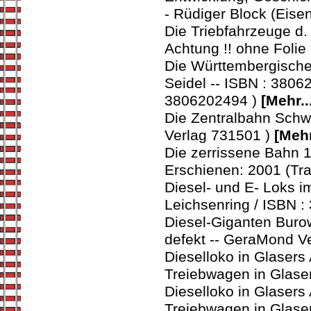
- Rüdiger Block (Eise
Die Triebfahrzeuge d.
Achtung !! ohne Folie
Die Württembergische
Seidel -- ISBN : 3806
3806202494 )
[Mehr..
Die Zentralbahn Schw
Verlag 731501 )
[Mehr
Die zerrissene Bahn 1
Erschienen: 2001 (Tr
Diesel- und E- Loks i
Leichsenring / ISBN :
Diesel-Giganten Burow
defekt -- GeraMond V
Dieselloko in Glaser
Treiebwagen in Glase
Dieselloko in Glaser
Treiebwagen in Glase