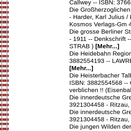
Callwey -- ISBN: 37
Die Großherzoglichen
- Harder, Karl Julius
Kosmos Verlags-Gm 
Die grosse Berliner 
- 1911 -- Denkschrif
STRAB )
[Mehr...]
Die Heidebahn Region
3882554193 -- LAWRE
[Mehr...]
Die Heisterbacher Ta
ISBN: 3882554568 -- 
verblichen !! (Eisenb
Die innerdeutsche Gr
3921304458 - Ritzau, 
Die innerdeutsche Gr
3921304458 - Ritzau, 
Die jungen Wilden der