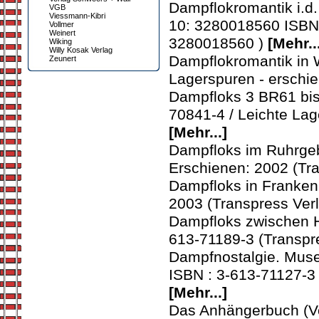
Dampflokromantik i.d
VGB
Viessmann-Kibri
10: 3280018560 ISBN 
Vollmer
Weinert
3280018560 )
[Mehr..
Wiking
Willy Kosak Verlag
Dampflokromantik in 
Zeunert
Lagerspuren - erschi
Dampfloks 3 BR61 bis 
70841-4 / Leichte Lag
[Mehr...]
Dampfloks im Ruhrgebi
Erschienen: 2002 (Tr
Dampfloks in Franken 
2003 (Transpress Ver
Dampfloks zwischen Ha
613-71189-3 (Transpr
Dampfnostalgie. Muse
ISBN : 3-613-71127-3 
[Mehr...]
Das Anhängerbuch (Ver