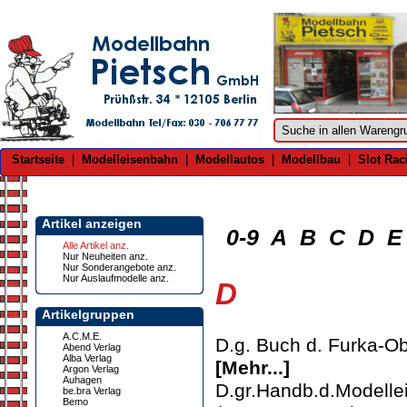
Startseite
|
Modelleisenbahn
|
Modellautos
|
Modellbau
|
Slot Rac
Artikel anzeigen
0-9
A
B
C
D
E
Alle Artikel anz.
Nur Neuheiten anz.
Nur Sonderangebote anz.
Nur Auslaufmodelle anz.
D
Artikelgruppen
A.C.M.E.
D.g. Buch d. Furka-O
Abend Verlag
Alba Verlag
[Mehr...]
Argon Verlag
Auhagen
D.gr.Handb.d.Modelle
be.bra Verlag
Bemo