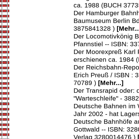
ca. 1988 (BUCH 377
Der Hamburger Bahnhof
Baumuseum Berlin Bd.
3875841328 )
[Mehr..
Der Locomotivkönig Be
Pfannstiel -- ISBN: 
Der Moorexpreß Karl R
erschienen ca. 1984
Der Reichsbahn-Repor
Erich Preuß / ISBN : 
70789 )
[Mehr...]
Der Transrapid oder: 
"Warteschleife" - 388
Deutsche Bahnen im W
Jahr 2002 - hat Lager
Deutsche Bahnhöfe au
Gottwald -- ISBN: 3280
Verlag 3280014476 )