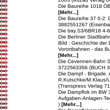
2003 (Ritzau Verlag 0
Die Baureihe 1018 ÖB
[Mehr...]
Die Baureihe 37 0-2:
3882551267 (Eisenbah
Die bay.S3/6BR18 4-
Die Berliner Stadtba
Bild : Geschichte der
Vorortbahnen - das Bu
[Mehr...]
Die Cevennen-Bahn Süd
3722563356 (BUCH 3
Die Dampf - Brigade. 
R.Kutschke/M.Klaus/U
(Transpress Verlag 7
Die Dampflok im BW 
Aufgaben-Anlagen-Tec
)
[Mehr...]