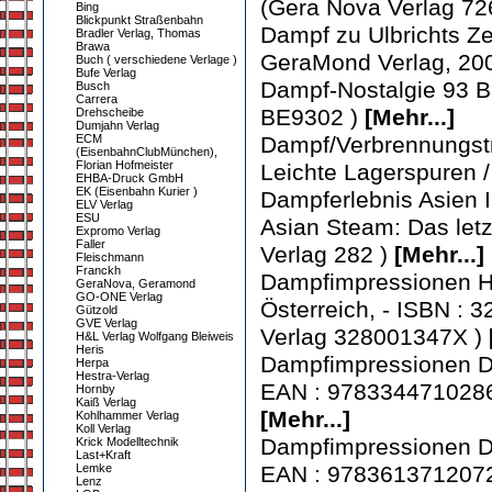
(Gera Nova Verlag 72
Bing
Blickpunkt Straßenbahn
Dampf zu Ulbrichts Ze
Bradler Verlag, Thomas
Brawa
GeraMond Verlag, 200
Buch ( verschiedene Verlage )
Bufe Verlag
Dampf-Nostalgie 93 B
Busch
Carrera
BE9302 )
[Mehr...]
Drehscheibe
Dumjahn Verlag
ECM
Dampf/Verbrennungstr
(EisenbahnClubMünchen),
Florian Hofmeister
Leichte Lagerspuren /
EHBA-Druck GmbH
EK (Eisenbahn Kurier )
Dampferlebnis Asien 
ELV Verlag
ESU
Asian Steam: Das letz
Expromo Verlag
Faller
Verlag 282 )
[Mehr...]
Fleischmann
Franckh
Dampfimpressionen H
GeraNova, Geramond
GO-ONE Verlag
Österreich, - ISBN : 
Gützold
GVE Verlag
Verlag 328001347X )
H&L Verlag Wolfgang Bleiweis
Heris
Dampfimpressionen De
Herpa
Hestra-Verlag
EAN : 9783344710286 
Hornby
Kaiß Verlag
[Mehr...]
Kohlhammer Verlag
Koll Verlag
Dampfimpressionen De
Krick Modelltechnik
Last+Kraft
Lemke
EAN : 9783613712072 
Lenz