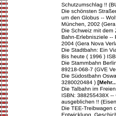
Schutzumschlag !! (
Die schönsten Straße
um den Globus -- Wol
München, 2002 (Gera
Die Schweiz mit dem 
Bahn-Erlebnisziele -
2004 (Gera Nova Verl
Die Stadtbahn: Ein Vi
Bis heute ( 1996 ) I
Die Stammbahn Berlin
89218-068-7 (GVE Ve
Die Südostbahn Oswald
3280020484 )
[Mehr..
Die Talbahn im Freie
ISBN: 388255438X -- 
ausgeblichen !! (Eise
Die TEE-Treibwagen d
Entwicklung, Geschic