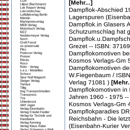
LGB
[Mehr...]
Liliput (Bachmann)
Lok Report Verlag
Dampflok-Abschied 19
Lokrundschau
Luftbildverlag Berlin
Lagerspuren (Eisenba
Märklin
Marktpreisverlag
Dampflok.in Glasers 
MEB-Verlag
Motorbuch Verlag
Schutzumschlag hat gel
MZZ
Neddermeyer Verlag
Dampflok.u.Dampfschi
Noch
Orell Füssli
Grezet -- ISBN: 371
os-powersale
Piko
Dampflokomotiven bei
Podszun Verlag
Preiser
Kosmos Verlags-Gm 
Ritzau
Roco
Dampflokomotiven der
Röhr - Verlag
s.e.s.- Modelltec
W.Fiegenbaum / ISBN 
Schuco
Spur Null Magazin
Steiger Verlag
Verlag 71081 )
[Mehr..
Tamiya
Tillig
Dampflokomotiven in F
tmg Transportmedien
Transpress
Jahren 1960 - 1975 -
Trix
Uhlenbrock
Kosmos Verlags-Gm 
VAH Jager
Verlag Eisenbahn
Dampflokparadies DR
Verlag Friedel Fiedler
Verlag für Technik und
Reichsbahn - Die let
Handwerk
Verlag Kenning
(Eisenbahn-Kurier Ver
Verlag Klaus Rabe
Verlag Schweers + Wall