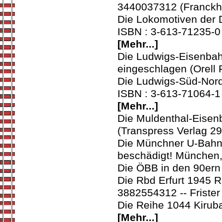
3440037312 (Franckh
Die Lokomotiven der D
ISBN : 3-613-71235-0 
[Mehr...]
Die Ludwigs-Eisenbahn
eingeschlagen (Orell
Die Ludwigs-Süd-Nord
ISBN : 3-613-71064-1 
[Mehr...]
Die Muldenthal-Eisen
(Transpress Verlag 2
Die Münchner U-Bahn 
beschädigt! München,
Die ÖBB in den 90ern
Die Rbd Erfurt 1945 
3882554312 -- Frister
Die Reihe 1044 Kirub
[Mehr...]