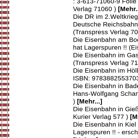
: 3-613-71060-9 Folie 
Verlag 71060 )
[Mehr..
Die DR im 2.Weltkrieg
Deutsche Reichsbahn 
(Transpress Verlag 7
Die Eisenbahn am Bod
hat Lagerspuren !! (E
Die Eisenbahn im Gasw
(Transpress Verlag 7
Die Eisenbahn im Höll
ISBN: 9783882553703 
Die Eisenbahn in Bad
Hans-Wolfgang Scharf
)
[Mehr...]
Die Eisenbahn in Gie
Kurier Verlag 577 )
[M
Die Eisenbahn in Kiel
Lagerspuren !! - ersc