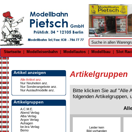
Startseite
|
Modelleisenbahn
|
Modellautos
|
Modellbau
|
Slot Rac
Artikelgruppen
Artikel anzeigen
Alle Artikel anz.
Nur Neuheiten anz.
Nur Sonderangebote anz.
Bitte klicken Sie auf "Alle
Nur Auslaufmodelle anz.
folgenden Artikelgruppen, 
Artikelgruppen
All
A.C.M.E.
Abend Verlag
Alba Verlag
Argon Verlag
Auhagen
be.bra Verlag
Bemo