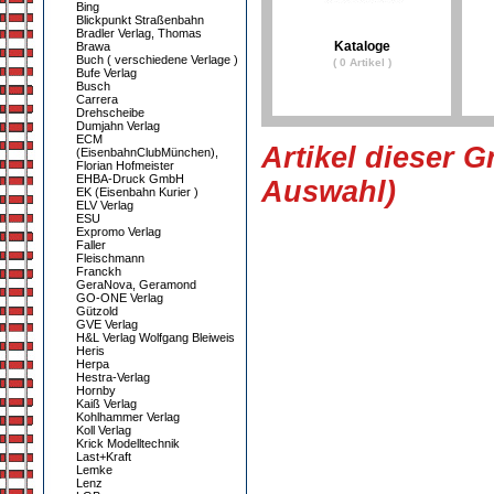
Bing
Blickpunkt Straßenbahn
Bradler Verlag, Thomas
Kataloge
Brawa
Buch ( verschiedene Verlage )
( 0 Artikel )
Bufe Verlag
Busch
Carrera
Drehscheibe
Dumjahn Verlag
ECM
Artikel dieser G
(EisenbahnClubMünchen),
Florian Hofmeister
EHBA-Druck GmbH
Auswahl)
EK (Eisenbahn Kurier )
ELV Verlag
ESU
Expromo Verlag
Faller
Fleischmann
Franckh
GeraNova, Geramond
GO-ONE Verlag
Gützold
GVE Verlag
H&L Verlag Wolfgang Bleiweis
Heris
Herpa
Hestra-Verlag
Hornby
Kaiß Verlag
Kohlhammer Verlag
Koll Verlag
Krick Modelltechnik
Last+Kraft
Lemke
Lenz