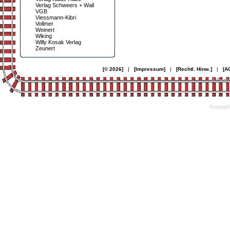
Verlag Schweers + Wall
VGB
Viessmann-Kibri
Vollmer
Weinert
Wiking
Willy Kosak Verlag
Zeunert
[© 2026]
|
[Impressum]
|
[Rechtl. Hinw.]
|
[A
© Desi
Ausgegebe