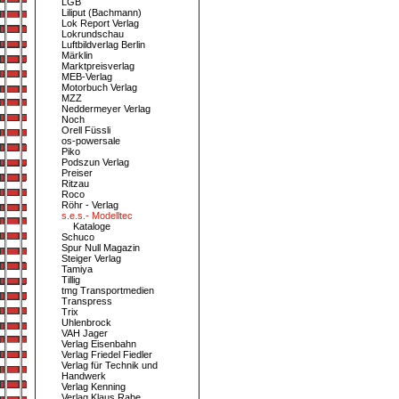
LGB
Liliput (Bachmann)
Lok Report Verlag
Lokrundschau
Luftbildverlag Berlin
Märklin
Marktpreisverlag
MEB-Verlag
Motorbuch Verlag
MZZ
Neddermeyer Verlag
Noch
Orell Füssli
os-powersale
Piko
Podszun Verlag
Preiser
Ritzau
Roco
Röhr - Verlag
s.e.s.- Modelltec
Kataloge
Schuco
Spur Null Magazin
Steiger Verlag
Tamiya
Tillig
tmg Transportmedien
Transpress
Trix
Uhlenbrock
VAH Jager
Verlag Eisenbahn
Verlag Friedel Fiedler
Verlag für Technik und
Handwerk
Verlag Kenning
Verlag Klaus Rabe