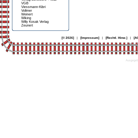
VGB
Viessmann-Kibri
Vollmer
Weinert
Wiking
Willy Kosak Verlag
Zeunert
[© 2026]
|
[Impressum]
|
[Rechtl. Hinw.]
|
[A
© Desi
Ausgegebe