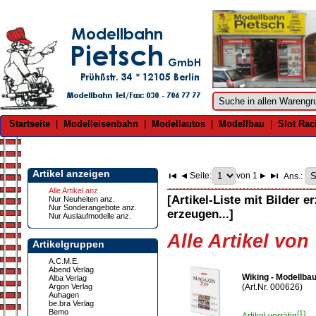
Startseite
|
Modelleisenbahn
|
Modellautos
|
Modellbau
|
Slot Rac
Artikel anzeigen
Seite:
von 1
Ans.:
Alle Artikel anz.
[Artikel-Liste mit Bilder e
Nur Neuheiten anz.
Nur Sonderangebote anz.
erzeugen...]
Nur Auslaufmodelle anz.
Alle Artikel von
Artikelgruppen
A.C.M.E.
Abend Verlag
Wiking - Modellb
Alba Verlag
Argon Verlag
(Art.Nr. 000626)
Auhagen
be.bra Verlag
Bemo
(1)