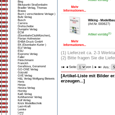
Artikel vorrätig
Bing
Blickpunkt Straßenbahn
Mehr
Bradler Verlag, Thomas
Informationen...
Brawa
Buch ( verschiedene Verlage )
Bufe Verlag
Busch
Wiking - Modellb
Carrera
(Art.Nr. 000627)
Drehscheibe
Dumjahn Verlag
ECM
(1)
Artikel vorrätig
(EisenbahnClubMünchen),
Florian Hofmeister
Mehr
EHBA-Druck GmbH
EK (Eisenbahn Kurier )
Informationen...
ELV Verlag
ESU
(1) Lieferzeit ca. 2-3 Werkt
Expromo Verlag
Faller
(2) Bitte fragen Sie die Liefe
Fleischmann
Franckh
GeraNova, Geramond
Seite:
von 1
Ans.:
GO-ONE Verlag
Gützold
[Artikel-Liste mit Bilder e
GVE Verlag
H&L Verlag Wolfgang Bleiweis
erzeugen...]
Heris
Herpa
Hestra-Verlag
Hornby
Kaiß Verlag
Kohlhammer Verlag
Koll Verlag
Krick Modelltechnik
Last+Kraft
Lemke
Lenz