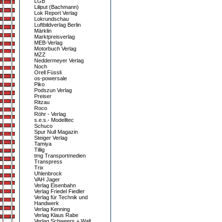
LGB
Liliput (Bachmann)
Lok Report Verlag
Lokrundschau
Luftbildverlag Berlin
Märklin
Marktpreisverlag
MEB-Verlag
Motorbuch Verlag
MZZ
Neddermeyer Verlag
Noch
Orell Füssli
os-powersale
Piko
Podszun Verlag
Preiser
Ritzau
Roco
Röhr - Verlag
s.e.s.- Modelltec
Schuco
Spur Null Magazin
Steiger Verlag
Tamiya
Tillig
tmg Transportmedien
Transpress
Trix
Uhlenbrock
VAH Jager
Verlag Eisenbahn
Verlag Friedel Fiedler
Verlag für Technik und
Handwerk
Verlag Kenning
Verlag Klaus Rabe
Verlag Schweers + Wall