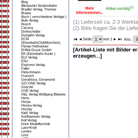
Bing
Blickpunkt Straßenbahn
(1)
Mehr
Artikel vorrätig
Bradler Verlag, Thomas
Informationen...
Brawa
Buch ( verschiedene Verlage )
Bufe Verlag
(1) Lieferzeit ca. 2-3 Werkt
Busch
(2) Bitte fragen Sie die Liefe
Carrera
Drehscheibe
Dumjahn Verlag
ECM
Seite:
von 1
Ans.:
(EisenbahnClubMünchen),
Florian Hofmeister
[Artikel-Liste mit Bilder e
EHBA-Druck GmbH
EK (Eisenbahn Kurier )
erzeugen...]
ELV Verlag
ESU
Expromo Verlag
Faller
Fleischmann
Franckh
GeraNova, Geramond
GO-ONE Verlag
Gützold
GVE Verlag
H&L Verlag Wolfgang Bleiweis
Heris
Herpa
Hestra-Verlag
Hornby
Kaiß Verlag
Kohlhammer Verlag
Koll Verlag
Krick Modelltechnik
Last+Kraft
Lemke
Lenz