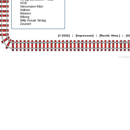
VGB
Viessmann-Kibri
Vollmer
Weinert
Wiking
Willy Kosak Verlag
Zeunert
[© 2026]
|
[Impressum]
|
[Rechtl. Hinw.]
|
[A
© Desi
Ausgegebe