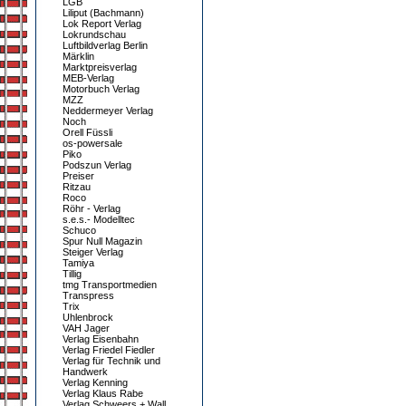
LGB
Liliput (Bachmann)
Lok Report Verlag
Lokrundschau
Luftbildverlag Berlin
Märklin
Marktpreisverlag
MEB-Verlag
Motorbuch Verlag
MZZ
Neddermeyer Verlag
Noch
Orell Füssli
os-powersale
Piko
Podszun Verlag
Preiser
Ritzau
Roco
Röhr - Verlag
s.e.s.- Modelltec
Schuco
Spur Null Magazin
Steiger Verlag
Tamiya
Tillig
tmg Transportmedien
Transpress
Trix
Uhlenbrock
VAH Jager
Verlag Eisenbahn
Verlag Friedel Fiedler
Verlag für Technik und
Handwerk
Verlag Kenning
Verlag Klaus Rabe
Verlag Schweers + Wall