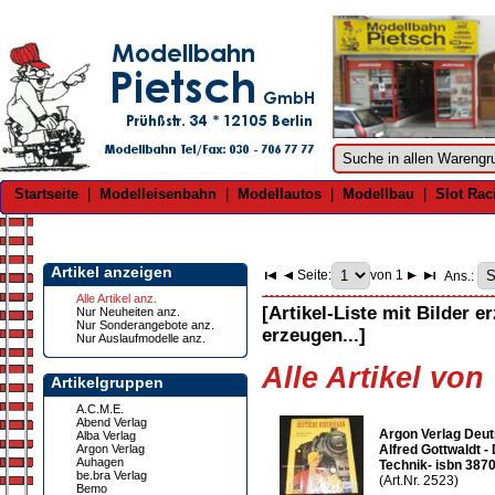
Startseite
|
Modelleisenbahn
|
Modellautos
|
Modellbau
|
Slot Rac
Artikel anzeigen
Seite:
von 1
Ans.:
Alle Artikel anz.
[Artikel-Liste mit Bilder e
Nur Neuheiten anz.
Nur Sonderangebote anz.
erzeugen...]
Nur Auslaufmodelle anz.
Alle Artikel von
Artikelgruppen
A.C.M.E.
Abend Verlag
Argon Verlag Deu
Alba Verlag
Argon Verlag
Alfred Gottwaldt 
Auhagen
Technik- isbn 387
be.bra Verlag
(Art.Nr. 2523)
Bemo