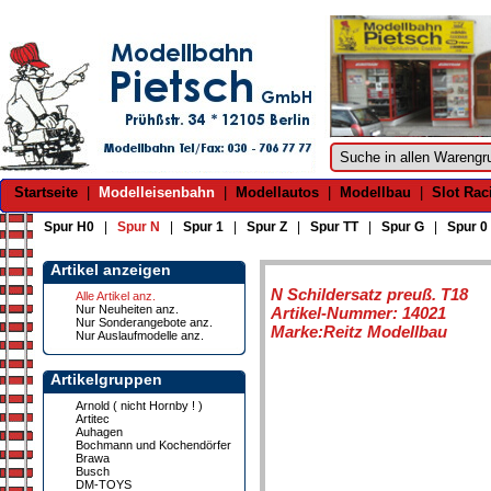
Startseite
|
Modelleisenbahn
|
Modellautos
|
Modellbau
|
Slot Rac
Spur H0
|
Spur N
|
Spur 1
|
Spur Z
|
Spur TT
|
Spur G
|
Spur 0
Artikel anzeigen
N Schildersatz preuß. T18
Alle Artikel anz.
Nur Neuheiten anz.
Artikel-Nummer: 14021
Nur Sonderangebote anz.
Marke:Reitz Modellbau
Nur Auslaufmodelle anz.
Artikelgruppen
Arnold ( nicht Hornby ! )
Artitec
Auhagen
Bochmann und Kochendörfer
Brawa
Busch
DM-TOYS