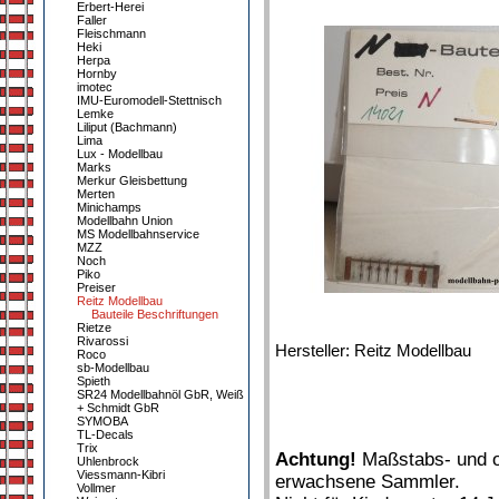
Erbert-Herei
Faller
Fleischmann
Heki
Herpa
Hornby
imotec
IMU-Euromodell-Stettnisch
Lemke
Liliput (Bachmann)
Lima
Lux - Modellbau
Marks
Merkur Gleisbettung
Merten
Minichamps
Modellbahn Union
MS Modellbahnservice
MZZ
Noch
Piko
Preiser
Reitz Modellbau
Bauteile Beschriftungen
Rietze
Rivarossi
Hersteller: Reitz Modellbau
Roco
sb-Modellbau
Spieth
SR24 Modellbahnöl GbR, Weiß
+ Schmidt GbR
SYMOBA
TL-Decals
Trix
Achtung!
Maßstabs- und or
Uhlenbrock
Viessmann-Kibri
erwachsene Sammler.
Vollmer