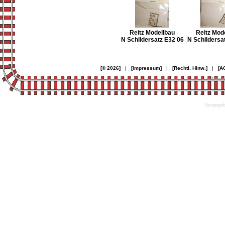
Reitz Modellbau
Reitz Mod
N Schildersatz E32 06
N Schildersa
[© 2026]
|
[Impressum]
|
[Rechtl. Hinw.]
|
[A
© Desi
Ausgegebe