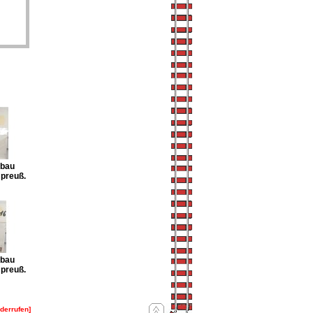
lbau
 preuß.
lbau
 preuß.
iderrufen]