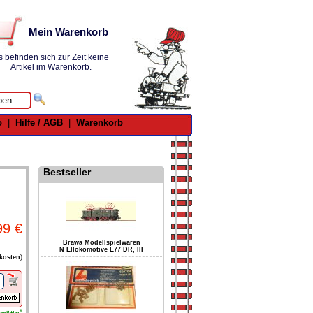
Mein Warenkorb
s befinden sich zur Zeit keine
Artikel im Warenkorb.
o
|
Hilfe / AGB
|
Warenkorb
Bestseller
99 €
Brawa Modellspielwaren
N Ellokomotive E77 DR, III
kosten
)
*