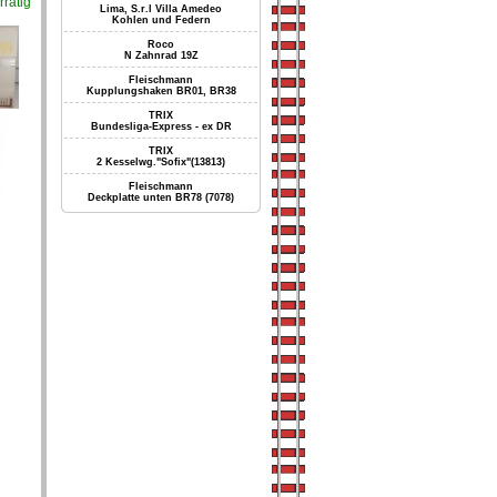
rrätig
Lima, S.r.l Villa Amedeo
Kohlen und Federn
Roco
N Zahnrad 19Z
Fleischmann
Kupplungshaken BR01, BR38
TRIX
Bundesliga-Express - ex DR
TRIX
2 Kesselwg."Sofix"(13813)
Fleischmann
Deckplatte unten BR78 (7078)