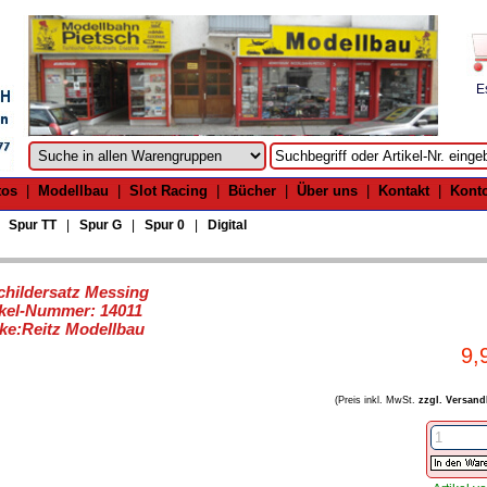
E
tos
|
Modellbau
|
Slot Racing
|
Bücher
|
Über uns
|
Kontakt
|
Kont
|
Spur TT
|
Spur G
|
Spur 0
|
Digital
childersatz Messing
ikel-Nummer: 14011
ke:Reitz Modellbau
9,
(Preis inkl. MwSt.
zzgl. Versand