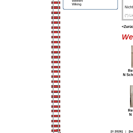
Weinert
Wiking
Nicht
(*) L
<Zurü
Wei
Re
N Sch
Re
N 
[© 2026]
|
[I