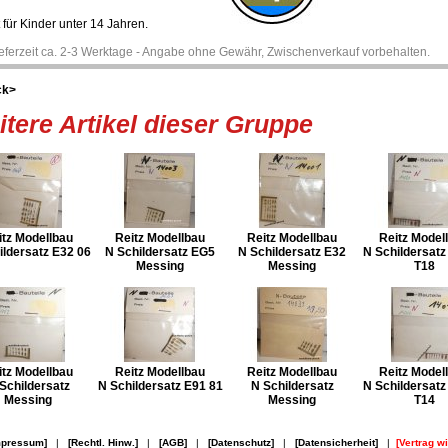
 für Kinder unter 14 Jahren.
ieferzeit ca. 2-3 Werktage - Angabe ohne Gewähr, Zwischenverkauf vorbehalten.
ck>
tere Artikel dieser Gruppe
itz Modellbau
Reitz Modellbau
Reitz Modellbau
Reitz Model
ildersatz E32 06
N Schildersatz EG5
N Schildersatz E32
N Schildersatz
Messing
Messing
T18
itz Modellbau
Reitz Modellbau
Reitz Modellbau
Reitz Model
Schildersatz
N Schildersatz E91 81
N Schildersatz
N Schildersatz
Messing
Messing
T14
mpressum]
|
[Rechtl. Hinw.]
|
[AGB]
|
[Datenschutz]
|
[Datensicherheit]
|
[Vertrag w