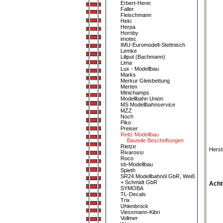
Erbert-Herei
Faller
Fleischmann
Heki
Herpa
Hornby
imotec
IMU-Euromodell-Stettnisch
Lemke
Liliput (Bachmann)
Lima
Lux - Modellbau
Marks
Merkur Gleisbettung
Merten
Minichamps
Modellbahn Union
MS Modellbahnservice
MZZ
Noch
Piko
Preiser
Reitz Modellbau
Bauteile Beschriftungen
Rietze
Herst
Rivarossi
Roco
sb-Modellbau
Spieth
SR24 Modellbahnöl GbR, Weiß
+ Schmidt GbR
Acht
SYMOBA
TL-Decals
Trix
Uhlenbrock
Viessmann-Kibri
Vollmer