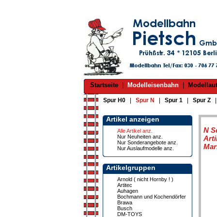
Startseite
|
Modelleisenbahn
|
Modellau
Spur H0
|
Spur N
|
Spur 1
|
Spur Z
Artikel anzeigen
N S
Alle Artikel anz.
Nur Neuheiten anz.
Art
Nur Sonderangebote anz.
Mar
Nur Auslaufmodelle anz.
Artikelgruppen
Arnold ( nicht Hornby ! )
Artitec
Auhagen
Bochmann und Kochendörfer
Brawa
Busch
DM-TOYS