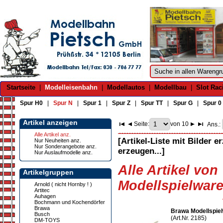
Startseite
|
Modelleisenbahn
|
Modellautos
|
Modellbau
|
Slot Rac
Spur H0
|
Spur N
|
Spur 1
|
Spur Z
|
Spur TT
|
Spur G
|
Spur 0
Artikel anzeigen
Seite:
von 10
Ans.:
Alle Artikel anz.
[Artikel-Liste mit Bilder e
Nur Neuheiten anz.
Nur Sonderangebote anz.
erzeugen...]
Nur Auslaufmodelle anz.
Alle Artikel von
Artikelgruppen
Modellspielware
Arnold ( nicht Hornby ! )
Artitec
Auhagen
Bochmann und Kochendörfer
Brawa
Brawa Modellspiel
Busch
(Art.Nr. 2185)
DM-TOYS