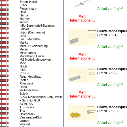
Erbert-Herei
Faller
(1)
Fleischmann
Artikel vorrätig
Heki
Herpa
Mehr
Hornby
Informationen...
imotec
IMU-Euromodell-Stettnisch
Lemke
Brawa Modellspielw
Liliput (Bachmann)
(Art.Nr. 2591)
Lima
Lux - Modellbau
Marks
(1)
Merkur Gleisbettung
Artikel vorrätig
Merten
Minichamps
Mehr
Modellbahn Union
Informationen...
MS Modellbahnservice
MZZ
Noch
Brawa Modellspielw
Piko
(Art.Nr. 2592)
Preiser
Reitz Modellbau
Rietze
Rivarossi
(1)
Artikel vorrätig
Roco
sb-Modellbau
Mehr
Spieth
Informationen...
SR24 Modellbahnöl GbR, Weiß
+ Schmidt GbR
SYMOBA
Brawa Modellspielw
TL-Decals
Trix
(Art.Nr. 2593)
Uhlenbrock
Viessmann-Kibri
Vollmer
(1)
Artikel vorrätig
Weinert