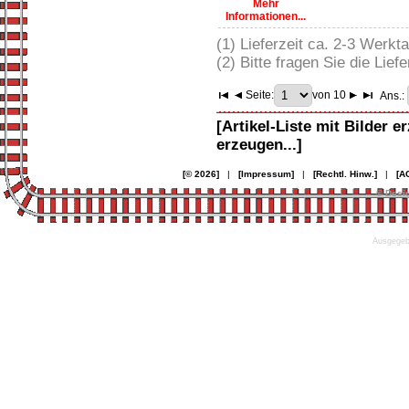
Mehr
Informationen...
(1) Lieferzeit ca. 2-3 Werkt
(2) Bitte fragen Sie die Liefe
Seite:
von 10
Ans.:
[Artikel-Liste mit Bilder e
erzeugen...]
[© 2026]
|
[Impressum]
|
[Rechtl. Hinw.]
|
[A
© Desi
Ausgegebe