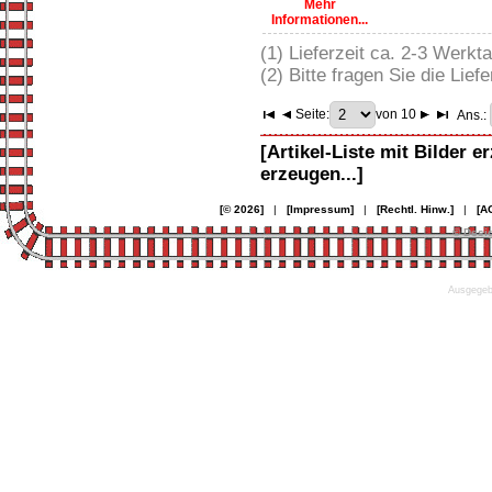
Mehr
Informationen...
(1) Lieferzeit ca. 2-3 Werkt
(2) Bitte fragen Sie die Liefe
Seite:
von 10
Ans.:
[Artikel-Liste mit Bilder e
erzeugen...]
[© 2026]
|
[Impressum]
|
[Rechtl. Hinw.]
|
[A
© Desi
Ausgegebe