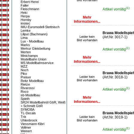
Erbert-Herei
Faller
(1)
Fleischmann
Artikel vorrätig
Heki
Herpa
Mehr
Hornby
Informationen...
imotec
IMU-Euromodell-Stettnisch
Lemke
Brawa Modellspiel
Liliput (Bachmann)
(Art.Nr. 3017-1)
Lima
Lux - Modellbau
Marks
(1)
Merkur Gleisbettung
Artikel vorrätig
Merten
Minichamps
Mehr
Modellbahn Union
Informationen...
MS Modellbahnservice
MZZ
Noch
Brawa Modellspie
Piko
(Art.Nr. 3018-1)
Preiser
Reitz Modellbau
Rietze
Rivarossi
(1)
Artikel vorrätig
Roco
sb-Modellbau
Mehr
Spieth
Informationen...
SR24 Modellbahnöl GbR, Weiß
+ Schmidt GbR
SYMOBA
Brawa Modellspiel
TL-Decals
Trix
(Art.Nr. 3019-1)
Uhlenbrock
Viessmann-Kibri
Vollmer
(1)
Artikel vorrätig
Weinert