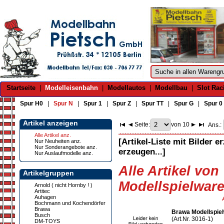
Startseite
|
Modelleisenbahn
|
Modellautos
|
Modellbau
|
Slot Rac
Spur H0
|
Spur N
|
Spur 1
|
Spur Z
|
Spur TT
|
Spur G
|
Spur 0
Artikel anzeigen
Seite:
von 10
Ans.:
Alle Artikel anz.
[Artikel-Liste mit Bilder e
Nur Neuheiten anz.
Nur Sonderangebote anz.
erzeugen...]
Nur Auslaufmodelle anz.
Alle Artikel von
Artikelgruppen
Modellspielware
Arnold ( nicht Hornby ! )
Artitec
Auhagen
Bochmann und Kochendörfer
Brawa
Brawa Modellspie
Busch
(Art.Nr. 3016-1)
DM-TOYS