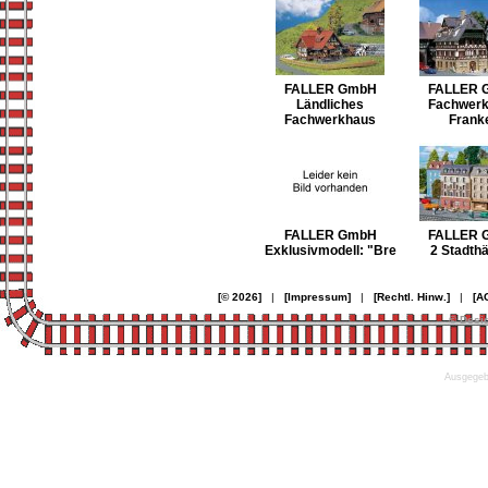
FALLER GmbH
FALLER 
Ländliches
Fachwer
Fachwerkhaus
Frank
FALLER GmbH
FALLER 
Exklusivmodell: "Bre
2 Stadth
[© 2026]
|
[Impressum]
|
[Rechtl. Hinw.]
|
[A
© Desi
Ausgegebe