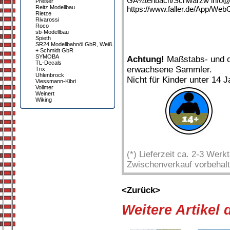
GÃ¼tenbach/Schwarzw info@fa
Preiser
Reitz Modellbau
https://www.faller.de/App/We
Rietze
Rivarossi
Roco
sb-Modellbau
Spieth
SR24 Modellbahnöl GbR, Weiß
+ Schmidt GbR
SYMOBA
Achtung!
Maßstabs- und or
TL-Decals
erwachsene Sammler.
Trix
Uhlenbrock
Nicht für Kinder unter 14 J
Viessmann-Kibri
Vollmer
Weinert
Wiking
(*) Lieferzeit ca. 2-3 Wer
Zwischenverkauf vorbehalt
<Zurück>
Weitere Artikel