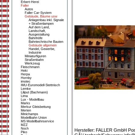
Erbert-Herei
Faller
Autos
Faller Car-System
Gebäude, Bäume usw
Anlagenbau inkl. Signale
+ Straßenlampen
Auf dem Land,
Landschaft,
Ausgestaltung
Bahnhöfe
Bahntechnische Bauten
Gebäude allgemein
Handel, Gewerbe,
Industrie
Miniaturfiguren
Straßenbahn
Werkzeug
Fleischmann
Heki
Herpa
Hornby
imotec
IMU-Euromodell-Stettnisch
Lemke
Liliput (Bachmann)
Lima
Lux - Modellbau
Marks
Merkur Gleisbettung
Merten
Minichamps
Modellbahn Union
MS Modellbahnservice
MZZ
Noch
Hersteller: FALLER GmbH Post
Piko