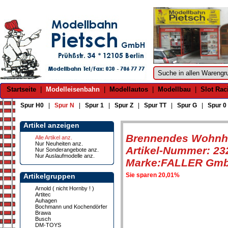
Startseite
|
Modelleisenbahn
|
Modellautos
|
Modellbau
|
Slot Rac
Spur H0
|
Spur N
|
Spur 1
|
Spur Z
|
Spur TT
|
Spur G
|
Spur 0
Artikel anzeigen
Brennendes Wohnh
Alle Artikel anz.
Nur Neuheiten anz.
Artikel-Nummer: 23
Nur Sonderangebote anz.
Nur Auslaufmodelle anz.
Marke:FALLER Gm
Sie sparen 20,01%
Artikelgruppen
Arnold ( nicht Hornby ! )
Artitec
Auhagen
Bochmann und Kochendörfer
Brawa
Busch
DM-TOYS