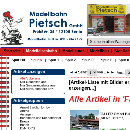
Startseite
|
Modelleisenbahn
|
Modellautos
|
Modellbau
|
Slot Rac
Spur H0
|
Spur N
|
Spur 1
|
Spur Z
|
Spur TT
|
Spur G
|
Spur 0
Artikel anzeigen
Seite:
von 1
Ans.:
Alle Artikel anz.
[Artikel-Liste mit Bilder e
Nur Neuheiten anz.
Nur Sonderangebote anz.
erzeugen...]
Nur Auslaufmodelle anz.
Alle Artikel in '
Artikelgruppen
Arnold ( nicht Hornby ! )
Artitec
FALLER GmbH Bush
Auhagen
Bochmann und Kochendörfer
(Art.Nr. 162057)
Brawa
Busch
DM-TOYS
(1)