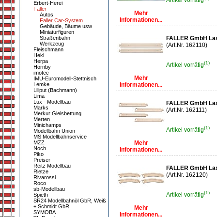
Artikel vorrätig
Erbert-Herei
Faller
Mehr
Autos
Informationen...
Faller Car-System
Gebäude, Bäume usw
Miniaturfiguren
Straßenbahn
FALLER GmbH Lase
Werkzeug
(Art.Nr. 162110)
Fleischmann
Heki
Herpa
(1)
Artikel vorrätig
Hornby
imotec
Mehr
IMU-Euromodell-Stettnisch
Lemke
Informationen...
Liliput (Bachmann)
Lima
Lux - Modellbau
FALLER GmbH Lase
Marks
(Art.Nr. 162111)
Merkur Gleisbettung
Merten
Minichamps
(1)
Artikel vorrätig
Modellbahn Union
MS Modellbahnservice
MZZ
Mehr
Noch
Informationen...
Piko
Preiser
Reitz Modellbau
FALLER GmbH Lase
Rietze
(Art.Nr. 162120)
Rivarossi
Roco
sb-Modellbau
(1)
Artikel vorrätig
Spieth
SR24 Modellbahnöl GbR, Weiß
+ Schmidt GbR
Mehr
SYMOBA
Informationen...