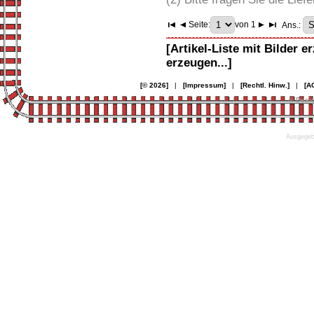
Seite:
von 1
Ans.:
[Artikel-Liste mit Bilder e
erzeugen...]
[© 2026]
|
[Impressum]
|
[Rechtl. Hinw.]
|
[A
© Desi
Ausgegebe