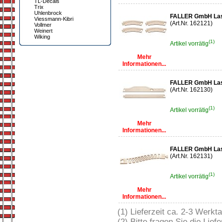
TL-Decals
Trix
Uhlenbrock
FALLER GmbH Lase
Viessmann-Kibri
(Art.Nr. 162121)
Vollmer
Weinert
Wiking
(1)
Artikel vorrätig
Mehr
Informationen...
FALLER GmbH Lase
(Art.Nr. 162130)
(1)
Artikel vorrätig
Mehr
Informationen...
FALLER GmbH Lase
(Art.Nr. 162131)
(1)
Artikel vorrätig
Mehr
Informationen...
(1) Lieferzeit ca. 2-3 Werkt
(2) Bitte fragen Sie die Liefe