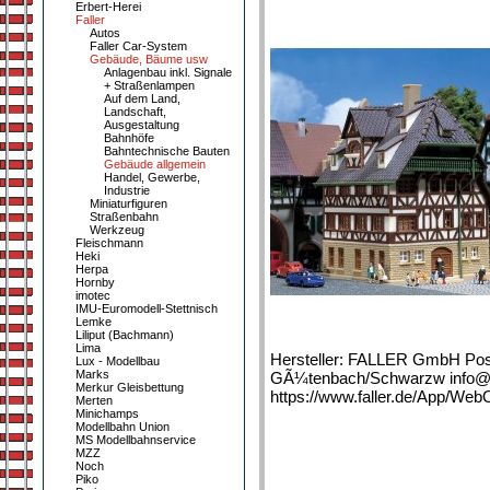
Erbert-Herei
Faller
Autos
Faller Car-System
Gebäude, Bäume usw
Anlagenbau inkl. Signale
+ Straßenlampen
Auf dem Land,
Landschaft,
Ausgestaltung
Bahnhöfe
Bahntechnische Bauten
Gebäude allgemein
Handel, Gewerbe,
Industrie
Miniaturfiguren
Straßenbahn
Werkzeug
Fleischmann
Heki
Herpa
Hornby
imotec
IMU-Euromodell-Stettnisch
Lemke
Liliput (Bachmann)
Lima
Hersteller: FALLER GmbH Post
Lux - Modellbau
Marks
GÃ¼tenbach/Schwarzw info@fa
Merkur Gleisbettung
https://www.faller.de/App/We
Merten
Minichamps
Modellbahn Union
MS Modellbahnservice
MZZ
Noch
Piko