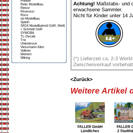
Preiser
Achtung!
Maßstabs- und or
Reitz Modellbau
Rietze
erwachsene Sammler.
Rivarossi
Nicht für Kinder unter 14 J
Roco
sb-Modellbau
Spieth
SR24 Modellbahnöl GbR, Weiß
+ Schmidt GbR
SYMOBA
TL-Decals
Trix
Uhlenbrock
Viessmann-Kibri
Vollmer
Weinert
Wiking
(*) Lieferzeit ca. 2-3 Wer
Zwischenverkauf vorbehalt
<Zurück>
Weitere Artikel
FALLER GmbH
FALLER 
Ländliches
2 Stadth