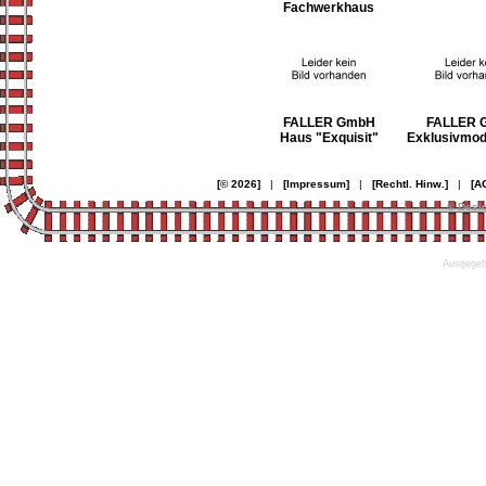
Fachwerkhaus
FALLER GmbH
FALLER 
Haus "Exquisit"
Exklusivmode
[© 2026]
|
[Impressum]
|
[Rechtl. Hinw.]
|
[A
© Desi
Ausgegebe