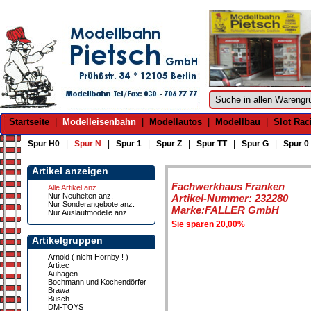
Startseite
|
Modelleisenbahn
|
Modellautos
|
Modellbau
|
Slot Rac
Spur H0
|
Spur N
|
Spur 1
|
Spur Z
|
Spur TT
|
Spur G
|
Spur 0
Artikel anzeigen
Fachwerkhaus Franken
Alle Artikel anz.
Nur Neuheiten anz.
Artikel-Nummer: 232280
Nur Sonderangebote anz.
Marke:FALLER GmbH
Nur Auslaufmodelle anz.
Sie sparen 20,00%
Artikelgruppen
Arnold ( nicht Hornby ! )
Artitec
Auhagen
Bochmann und Kochendörfer
Brawa
Busch
DM-TOYS