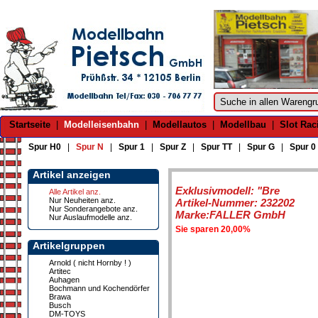
Startseite
|
Modelleisenbahn
|
Modellautos
|
Modellbau
|
Slot Rac
Spur H0
|
Spur N
|
Spur 1
|
Spur Z
|
Spur TT
|
Spur G
|
Spur 0
Artikel anzeigen
Exklusivmodell: "Bre
Alle Artikel anz.
Nur Neuheiten anz.
Artikel-Nummer: 232202
Nur Sonderangebote anz.
Marke:FALLER GmbH
Nur Auslaufmodelle anz.
Sie sparen 20,00%
Artikelgruppen
Arnold ( nicht Hornby ! )
Artitec
Auhagen
Bochmann und Kochendörfer
Brawa
Busch
DM-TOYS