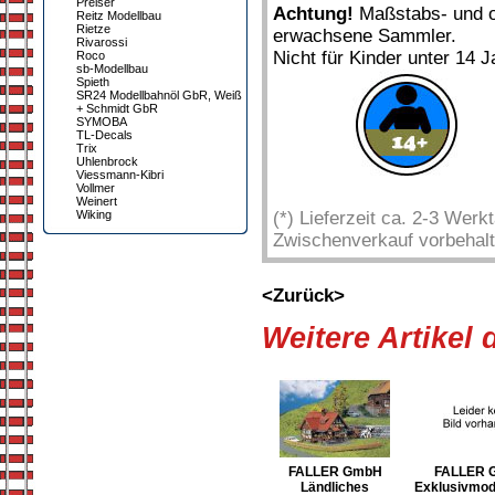
Preiser
Achtung!
Maßstabs- und or
Reitz Modellbau
Rietze
erwachsene Sammler.
Rivarossi
Nicht für Kinder unter 14 J
Roco
sb-Modellbau
Spieth
SR24 Modellbahnöl GbR, Weiß
+ Schmidt GbR
SYMOBA
TL-Decals
Trix
Uhlenbrock
Viessmann-Kibri
Vollmer
Weinert
Wiking
(*) Lieferzeit ca. 2-3 Wer
Zwischenverkauf vorbehalt
<Zurück>
Weitere Artikel
FALLER GmbH
FALLER 
Ländliches
Exklusivmode