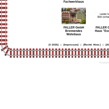
Fachwerkhaus
FALLER GmbH
FALLER 
Brennendes
Haus "Exq
Wohnhaus
[© 2026]
|
[Impressum]
|
[Rechtl. Hinw.]
|
[A
© Desi
Ausgegebe