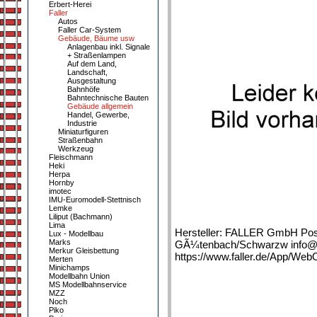
Erbert-Herei
Faller
Autos
Faller Car-System
Gebäude, Bäume usw
Anlagenbau inkl. Signale
+ Straßenlampen
Auf dem Land,
Landschaft,
Ausgestaltung
Bahnhöfe
Bahntechnische Bauten
Gebäude allgemein
Handel, Gewerbe,
Industrie
Miniaturfiguren
Straßenbahn
Werkzeug
Fleischmann
Heki
Herpa
Hornby
imotec
IMU-Euromodell-Stettnisch
Lemke
Liliput (Bachmann)
Lima
Hersteller: FALLER GmbH Post
Lux - Modellbau
Marks
GÃ¼tenbach/Schwarzw info@fa
Merkur Gleisbettung
https://www.faller.de/App/We
Merten
Minichamps
Modellbahn Union
MS Modellbahnservice
MZZ
Noch
Piko