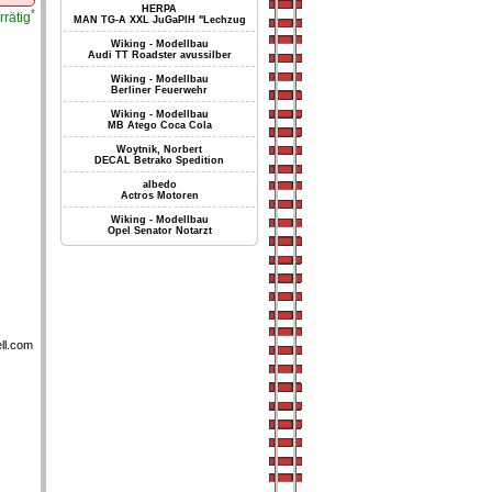
HERPA
*
rrätig
MAN TG-A XXL JuGaPlH "Lechzug
Wiking - Modellbau
Audi TT Roadster avussilber
Wiking - Modellbau
Berliner Feuerwehr
Wiking - Modellbau
MB Atego Coca Cola
Woytnik, Norbert
DECAL Betrako Spedition
albedo
Actros Motoren
Wiking - Modellbau
Opel Senator Notarzt
ll.com