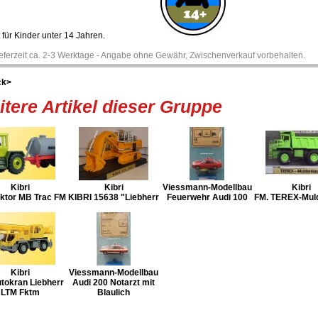
 für Kinder unter 14 Jahren.
ieferzeit ca. 2-3 Werktage - Angabe ohne Gewähr, Zwischenverkauf vorbehalten.
ck>
tere Artikel dieser Gruppe
Kibri
Kibri
Viessmann-Modellbau
Kibri
aktor MB Trac FM
KIBRI 15638 "Liebherr
Feuerwehr Audi 100
FM. TEREX-Mul
Kibri
Viessmann-Modellbau
tokran Liebherr
Audi 200 Notarzt mit
LTM Fktm
Blaulich