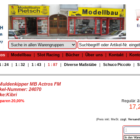
E
tos
|
Modellbau
|
Slot Racing
|
Bücher
|
Über uns
|
Kontakt
|
Kont
1 : 24
|
1 : 32
|
1 : 43
|
1 : 87
|
Diverse Maßstäbe
|
Schuco Piccolo
|
S
Muldenkipper MB Actros FM
ikel-Nummer: 24070
ke:Kibri
sparen 20,00%
Regulär:
2
17,
(Preis inkl. MwSt.
zzgl. Versand