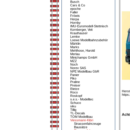
Busch
Cars & Co
epoche
Faller
Fröwis
Herpa
Hornby
IMU-Euromodell-Stettnisch
Kornberger, Veit
Krauthauser
Lemke
Loewe Modellbahnzubehör
Märklin
Marks
Mehlhose, Harold
Merlau
Minichamps GmbH
MZZ
Noch
Norev SAS
NPE Modellbau GbR
Panier
Piko
Praline
Preiser
Rietze
Herst
Roco
https
Roskopf
s.e.s.- Modelltec
Schuco
siku
Tillig
TL-Decals
Acht
TOM Modellbau
Viessmann-Kibri
Strassenfahrzeuge
Bausätze