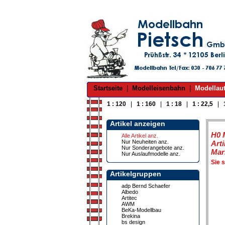
Startseite
|
Modelleisenbahn
|
Modellau
1 : 120
|
1 : 160
|
1 : 18
|
1 : 22,5
|
Artikel anzeigen
H0 
Alle Artikel anz.
Nur Neuheiten anz.
Art
Nur Sonderangebote anz.
Mar
Nur Auslaufmodelle anz.
Sie 
Artikelgruppen
adp Bernd Schaefer
Albedo
Artitec
AWM
BeKa-Modellbau
Brekina
bs design