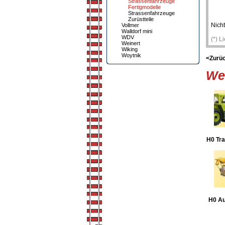
Strassenfahrzeuge
Fertigmodelle
Strassenfahrzeuge
Zurüstteile
Nicht
Vollmer
Walldorf mini
WDV
(*) L
Weinert
Wiking
Woytnik
<Zurü
Wei
H0 Tr
H0 Au