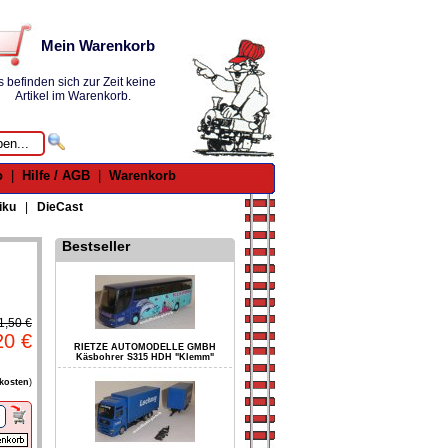
Mein Warenkorb
s befinden sich zur Zeit keine
Artikel im Warenkorb.
o
|
Hilfe / AGB
|
Warenkorb
iku
|
DieCast
Bestseller
1,50 €
20 €
RIETZE AUTOMODELLE GMBH
Käsbohrer S315 HDH "Klemm"
kosten
)