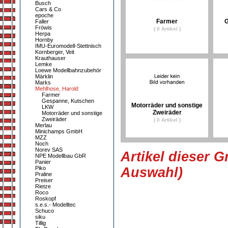
Busch
Cars & Co
epoche
Farmer
G
Faller
Fröwis
( 0 Artikel )
Herpa
Hornby
IMU-Euromodell-Stettnisch
Kornberger, Veit
Krauthauser
Lemke
Loewe Modellbahnzubehör
Märklin
Marks
Mehlhose, Harold
Farmer
Gespanne, Kutschen
Motorräder und sonstige
LKW
Zweiräder
Motorräder und sonstige
Zweiräder
( 0 Artikel )
Merlau
Minichamps GmbH
MZZ
Noch
Norev SAS
Artikel dieser G
NPE Modellbau GbR
Panier
Piko
Auswahl)
Praline
Preiser
Rietze
Roco
Roskopf
s.e.s.- Modelltec
Schuco
siku
Tillig