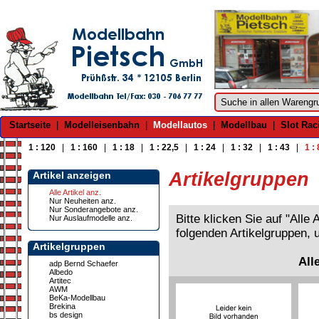
Startseite
|
Modelleisenbahn
|
Modellautos
|
Modellbau
|
Slot Rac
1 : 120
|
1 : 160
|
1 : 18
|
1 : 22,5
|
1 : 24
|
1 : 32
|
1 : 43
|
1 :
Artikelgruppen
Artikel anzeigen
Alle Artikel anz.
Nur Neuheiten anz.
Nur Sonderangebote anz.
Bitte klicken Sie auf "Alle
Nur Auslaufmodelle anz.
folgenden Artikelgruppen, 
Artikelgruppen
All
adp Bernd Schaefer
Albedo
Artitec
AWM
BeKa-Modellbau
Brekina
bs design