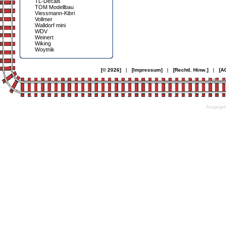
TL-Decals
TOM Modellbau
Viessmann-Kibri
Vollmer
Walldorf mini
WDV
Weinert
Wiking
Woytnik
[© 2026]
|
[Impressum]
|
[Rechtl. Hinw.]
|
[A
© Desi
Ausgegebe