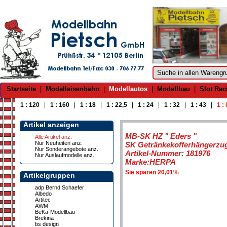
Startseite
|
Modelleisenbahn
|
Modellautos
|
Modellbau
|
Slot Rac
1 : 120
|
1 : 160
|
1 : 18
|
1 : 22,5
|
1 : 24
|
1 : 32
|
1 : 43
|
1 :
Artikel anzeigen
MB-SK HZ " Eders "
Alle Artikel anz.
Nur Neuheiten anz.
SK Getränkekofferhängerzu
Nur Sonderangebote anz.
Artikel-Nummer: 181976
Nur Auslaufmodelle anz.
Marke:HERPA
Sie sparen 20,01%
Artikelgruppen
adp Bernd Schaefer
Albedo
Artitec
AWM
BeKa-Modellbau
Brekina
bs design