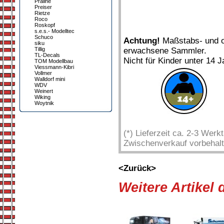
Praline
Preiser
Rietze
Roco
Roskopf
s.e.s.- Modelltec
Schuco
Achtung!
Maßstabs- und or
siku
Tillig
erwachsene Sammler.
TL-Decals
Nicht für Kinder unter 14 J
TOM Modellbau
Viessmann-Kibri
Vollmer
Walldorf mini
WDV
Weinert
Wiking
Woytnik
(*) Lieferzeit ca. 2-3 Wer
Zwischenverkauf vorbehalt
<Zurück>
Weitere Artikel