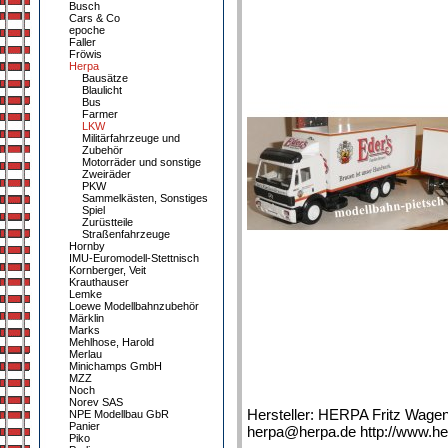
Busch
Cars & Co
epoche
Faller
Fröwis
Herpa
Bausätze
Blaulicht
Bus
Farmer
LKW
Militärfahrzeuge und
Zubehör
Motorräder und sonstige
Zweiräder
PKW
Sammelkästen, Sonstiges
Spiel
Zurüstteile
Straßenfahrzeuge
Hornby
IMU-Euromodell-Stettnisch
Kornberger, Veit
Krauthauser
Lemke
Loewe Modellbahnzubehör
Märklin
Marks
Mehlhose, Harold
Merlau
Minichamps GmbH
MZZ
Noch
Norev SAS
Hersteller: HERPA Fritz Wage
NPE Modellbau GbR
Panier
herpa@herpa.de http://www.he
Piko