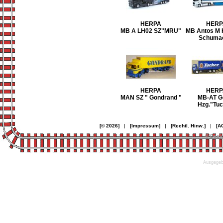
HERPA
HERP
MB A LH02 SZ"MRU"
MB Antos M
Schuma
HERPA
HERP
MAN SZ " Gondrand "
MB-AT G
Hzg."Tuc
[© 2026]
|
[Impressum]
|
[Rechtl. Hinw.]
|
[A
© Desi
Ausgegebe