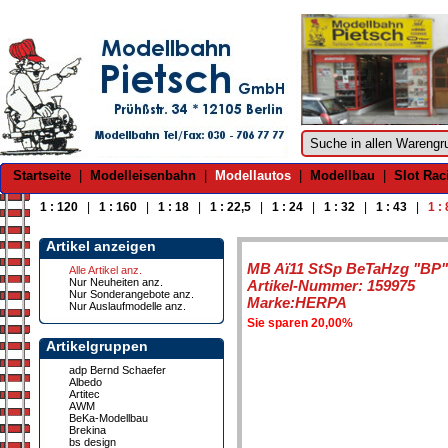
Startseite
|
Modelleisenbahn
|
Modellautos
|
Modellbau
|
Slot Rac
1 : 120
|
1 : 160
|
1 : 18
|
1 : 22,5
|
1 : 24
|
1 : 32
|
1 : 43
|
1 :
Artikel anzeigen
MB Aï11 StSp BeTaHzg "BP"
Alle Artikel anz.
Nur Neuheiten anz.
Artikel-Nummer: 159975
Nur Sonderangebote anz.
Marke:HERPA
Nur Auslaufmodelle anz.
Sie sparen 20,00%
Artikelgruppen
adp Bernd Schaefer
Albedo
Artitec
AWM
BeKa-Modellbau
Brekina
bs design