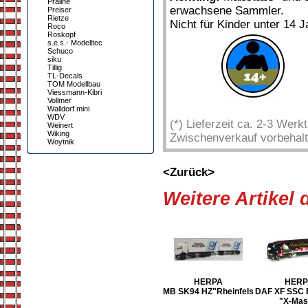
Praline
erwachsene Sammler.
Preiser
Rietze
Nicht für Kinder unter 14 J
Roco
Roskopf
s.e.s.- Modelltec
Schuco
siku
Tillig
TL-Decals
TOM Modellbau
Viessmann-Kibri
Vollmer
Walldorf mini
WDV
(*) Lieferzeit ca. 2-3 Wer
Weinert
Wiking
Zwischenverkauf vorbehalt
Woytnik
<Zurück>
Weitere Artikel
HERPA
HERP
MB SK94 HZ"Rheinfels
DAF XF SSC 
"X-Mas