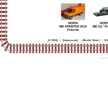
HERPA
HERP
MB SPRINTER 2018
MB 311 "Po
Pritsche
[© 2026]
|
[Impressum]
|
[Rechtl. Hinw.]
|
[A
© Desi
Ausgegebe