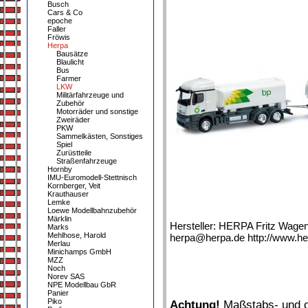
Busch
Cars & Co
epoche
Faller
Fröwis
Herpa
Bausätze
Blaulicht
Bus
Farmer
LKW
Militärfahrzeuge und
Zubehör
Motorräder und sonstige
Zweiräder
PKW
Sammelkästen, Sonstiges
Spiel
Zurüstteile
Straßenfahrzeuge
Hornby
IMU-Euromodell-Stettnisch
Kornberger, Veit
Krauthauser
Lemke
Loewe Modellbahnzubehör
Märklin
Hersteller: HERPA Fritz Wage
Marks
Mehlhose, Harold
herpa@herpa.de http://www.he
Merlau
Minichamps GmbH
MZZ
Noch
Norev SAS
NPE Modellbau GbR
Panier
Piko
Achtung!
Maßstabs- und or