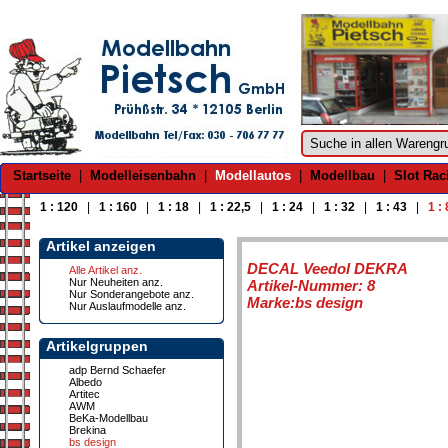
Startseite
|
Modelleisenbahn
|
Modellautos
|
Modellbau
|
Slot Rac
1 : 120
|
1 : 160
|
1 : 18
|
1 : 22,5
|
1 : 24
|
1 : 32
|
1 : 43
|
1 :
Artikel anzeigen
DECAL Veedol DEKRA
Alle Artikel anz.
Nur Neuheiten anz.
Artikel-Nummer: 8
Nur Sonderangebote anz.
Marke:bs design
Nur Auslaufmodelle anz.
Artikelgruppen
adp Bernd Schaefer
Albedo
Artitec
AWM
BeKa-Modellbau
Brekina
bs design