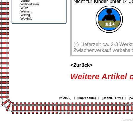
Nicht für Kinder unter 14 J
Vollmer
Walldorf mini
WDV
Weinert
Wiking
Woytnik
(*) Lieferzeit ca. 2-3 Wer
Zwischenverkauf vorbehalt
<Zurück>
Weitere Artikel
[© 2026]
|
[Impressum]
|
[Rechtl. Hinw.]
|
[A
© Desi
Ausgegeb