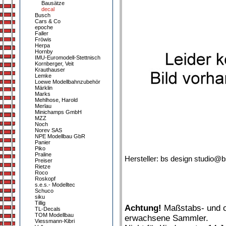
Bausätze
decal
Busch
Cars & Co
epoche
Faller
Fröwis
Herpa
Hornby
IMU-Euromodell-Stettnisch
Kornberger, Veit
Krauthauser
Lemke
Loewe Modellbahnzubehör
Märklin
Marks
Mehlhose, Harold
Merlau
Minichamps GmbH
MZZ
Noch
Norev SAS
NPE Modellbau GbR
Panier
Piko
Praline
Hersteller: bs design studio@
Preiser
Rietze
Roco
Roskopf
s.e.s.- Modelltec
Schuco
siku
Tillig
Achtung!
Maßstabs- und or
TL-Decals
TOM Modellbau
erwachsene Sammler.
Viessmann-Kibri