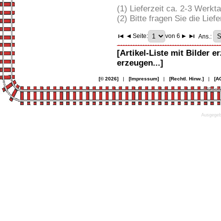
(1) Lieferzeit ca. 2-3 Werkt
(2) Bitte fragen Sie die Liefe
Seite:
von 6
Ans.:
[Artikel-Liste mit Bilder e
erzeugen...]
[© 2026]
|
[Impressum]
|
[Rechtl. Hinw.]
|
[A
© Desi
Ausgegebe