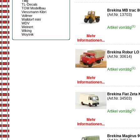
Tillig
TL-Decals
TOM Modellbau
Brekina MB trac 
Viessmann-Kibri
(Art.Nr. 13703)
Vollmer
Walldorf mini
WDV
(1)
Weinert
Artikel vorrätig
Wiking
Woytnik
Mehr
Informationen...
Brekina Robur LO 
(Art.Nr. 30614)
(1)
Artikel vorrätig
Mehr
Informationen...
Brekina Fiat Zeta 
(Art.Nr. 34503)
(1)
Artikel vorrätig
Mehr
Informationen...
Brekina Magirus 9