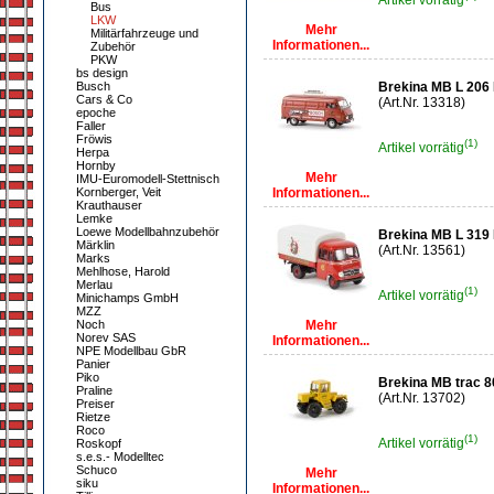
Artikel vorrätig
Bus
LKW
Mehr
Militärfahrzeuge und
Informationen...
Zubehör
PKW
bs design
Busch
Brekina MB L 206 
Cars & Co
(Art.Nr. 13318)
epoche
Faller
Fröwis
(1)
Artikel vorrätig
Herpa
Hornby
Mehr
IMU-Euromodell-Stettnisch
Kornberger, Veit
Informationen...
Krauthauser
Lemke
Loewe Modellbahnzubehör
Brekina MB L 319
Märklin
(Art.Nr. 13561)
Marks
Mehlhose, Harold
Merlau
(1)
Artikel vorrätig
Minichamps GmbH
MZZ
Noch
Mehr
Norev SAS
Informationen...
NPE Modellbau GbR
Panier
Piko
Brekina MB trac 8
Praline
(Art.Nr. 13702)
Preiser
Rietze
Roco
(1)
Artikel vorrätig
Roskopf
s.e.s.- Modelltec
Schuco
Mehr
siku
Informationen...