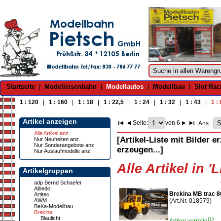
Startseite
|
Modelleisenbahn
|
Modellautos
|
Modellbau
|
Slot Rac
1 : 120
|
1 : 160
|
1 : 18
|
1 : 22,5
|
1 : 24
|
1 : 32
|
1 : 43
|
1 :
Artikel anzeigen
Seite:
von 6
Ans.:
Alle Artikel anz.
[Artikel-Liste mit Bilder e
Nur Neuheiten anz.
Nur Sonderangebote anz.
erzeugen...]
Nur Auslaufmodelle anz.
Alle Artikel in '
Artikelgruppen
adp Bernd Schaefer
Albedo
Brekina MB trac 
Artitec
AWM
(Art.Nr. 018579)
BeKa-Modellbau
Brekina
Blaulicht
(1)