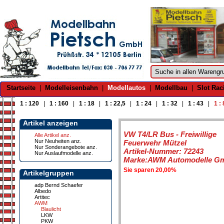
Startseite
|
Modelleisenbahn
|
Modellautos
|
Modellbau
|
Slot Rac
1 : 120
|
1 : 160
|
1 : 18
|
1 : 22,5
|
1 : 24
|
1 : 32
|
1 : 43
|
1 :
Artikel anzeigen
VW T4/LR Bus - Freiwillige
Alle Artikel anz.
Nur Neuheiten anz.
Feuerwehr Mützel
Nur Sonderangebote anz.
Artikel-Nummer: 72243
Nur Auslaufmodelle anz.
Marke:AWM Automodelle G
Sie sparen 20,00%
Artikelgruppen
adp Bernd Schaefer
Albedo
Artitec
AWM
Blaulicht
LKW
PKW