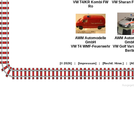
VW T4/KR Kombi FW
VW Sharan Fr
Ro
AWM Automodelle
AWM Autom
GmbH
Gmb
VW T4 WMF-Feuerwehr
VW Golf Var
Berli
[© 2026]
|
[Impressum]
|
[Rechtl. Hinw.]
|
[A
© Desi
Ausgegebe