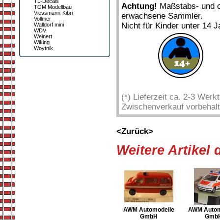
TL-Decals
Achtung!
Maßstabs- und or
TOM Modellbau
Viessmann-Kibri
erwachsene Sammler.
Vollmer
Nicht für Kinder unter 14 J
Walldorf mini
WDV
Weinert
Wiking
Woytnik
(*) Lieferzeit ca. 2-3 Wer
Zwischenverkauf vorbehalt
<Zurück>
Weitere Artikel
AWM Automodelle
AWM Autom
GmbH
Gmb