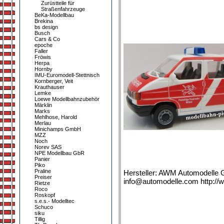
Zurüstteile für
Straßenfahrzeuge
BeKa-Modellbau
Brekina
bs design
Busch
Cars & Co
epoche
Faller
Fröwis
Herpa
Hornby
IMU-Euromodell-Stettnisch
Kornberger, Veit
Krauthauser
Lemke
Loewe Modellbahnzubehör
Märklin
Marks
Mehlhose, Harold
Merlau
Minichamps GmbH
MZZ
Noch
Norev SAS
NPE Modellbau GbR
Panier
Piko
Praline
Hersteller: AWM Automodelle 
Preiser
info@automodelle.com http://
Rietze
Roco
Roskopf
s.e.s.- Modelltec
Schuco
siku
Tillig