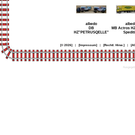
albedo
albed
DB
MB Actros H
HZ"PETRUSQELLE"
Spedit
[© 2026]
|
[Impressum]
|
[Rechtl. Hinw.]
|
[A
© Desi
Ausgegebe