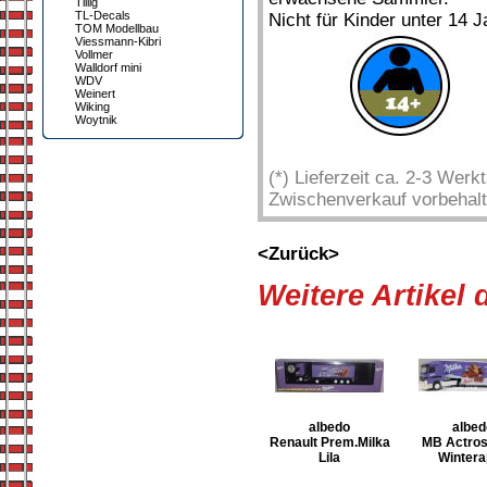
Tillig
TL-Decals
Nicht für Kinder unter 14 J
TOM Modellbau
Viessmann-Kibri
Vollmer
Walldorf mini
WDV
Weinert
Wiking
Woytnik
(*) Lieferzeit ca. 2-3 Wer
Zwischenverkauf vorbehalt
<Zurück>
Weitere Artikel
albedo
albed
Renault Prem.Milka
MB Actros
Lila
Wintera