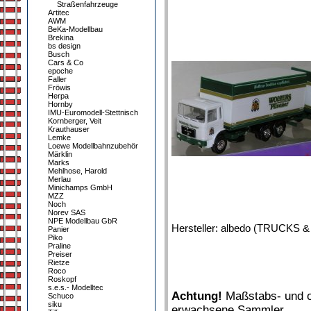
Straßenfahrzeuge
Artitec
AWM
BeKa-Modellbau
Brekina
bs design
Busch
Cars & Co
epoche
Faller
Fröwis
Herpa
Hornby
IMU-Euromodell-Stettnisch
Kornberger, Veit
Krauthauser
Lemke
Loewe Modellbahnzubehör
Märklin
Marks
Mehlhose, Harold
Merlau
Minichamps GmbH
MZZ
Noch
Norev SAS
NPE Modellbau GbR
Hersteller: albedo (TRUCKS 
Panier
Piko
Praline
Preiser
Rietze
Roco
Roskopf
s.e.s.- Modelltec
Achtung!
Maßstabs- und or
Schuco
siku
erwachsene Sammler.