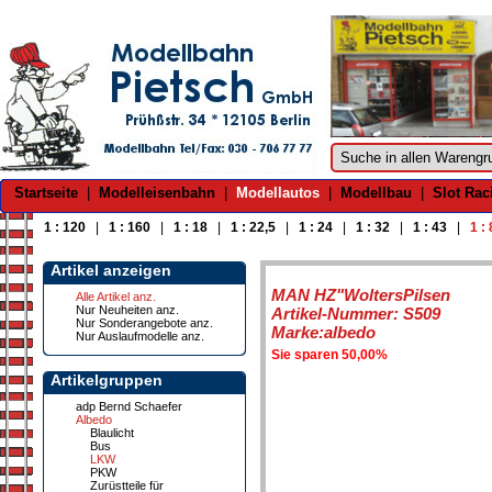
Startseite
|
Modelleisenbahn
|
Modellautos
|
Modellbau
|
Slot Rac
1 : 120
|
1 : 160
|
1 : 18
|
1 : 22,5
|
1 : 24
|
1 : 32
|
1 : 43
|
1 :
Artikel anzeigen
MAN HZ"WoltersPilsen
Alle Artikel anz.
Nur Neuheiten anz.
Artikel-Nummer: S509
Nur Sonderangebote anz.
Marke:albedo
Nur Auslaufmodelle anz.
Sie sparen 50,00%
Artikelgruppen
adp Bernd Schaefer
Albedo
Blaulicht
Bus
LKW
PKW
Zurüstteile für