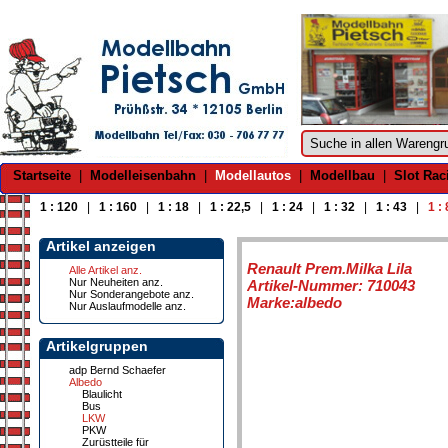
Startseite
|
Modelleisenbahn
|
Modellautos
|
Modellbau
|
Slot Rac
1 : 120
|
1 : 160
|
1 : 18
|
1 : 22,5
|
1 : 24
|
1 : 32
|
1 : 43
|
1 :
Artikel anzeigen
Renault Prem.Milka Lila
Alle Artikel anz.
Nur Neuheiten anz.
Artikel-Nummer: 710043
Nur Sonderangebote anz.
Marke:albedo
Nur Auslaufmodelle anz.
Artikelgruppen
adp Bernd Schaefer
Albedo
Blaulicht
Bus
LKW
PKW
Zurüstteile für