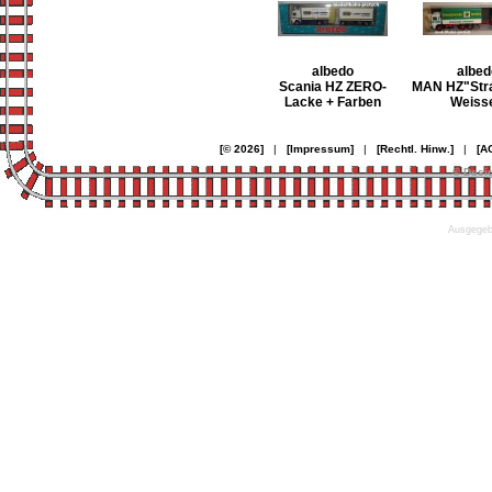
albedo
albed
Scania HZ ZERO-
MAN HZ"Str
Lacke + Farben
Weisse
[© 2026]
|
[Impressum]
|
[Rechtl. Hinw.]
|
[A
© Desi
Ausgegebe