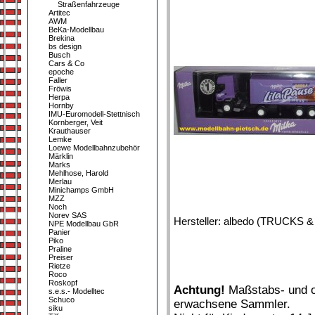
Straßenfahrzeuge
Artitec
AWM
BeKa-Modellbau
Brekina
bs design
Busch
Cars & Co
epoche
Faller
Fröwis
Herpa
Hornby
IMU-Euromodell-Stettnisch
Kornberger, Veit
Krauthauser
Lemke
Loewe Modellbahnzubehör
Märklin
Marks
Mehlhose, Harold
Merlau
Minichamps GmbH
MZZ
Noch
Norev SAS
Hersteller: albedo (TRUCKS 
NPE Modellbau GbR
Panier
Piko
Praline
Preiser
Rietze
Roco
Roskopf
Achtung!
Maßstabs- und or
s.e.s.- Modelltec
Schuco
erwachsene Sammler.
siku