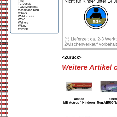
Nicht für Kinder unter 14 J
Tillig
TL-Decals
TOM Modellbau
Viessmann-Kibri
Vollmer
Walldorf mini
WDV
Weinert
Wiking
Woytnik
(*) Lieferzeit ca. 2-3 Wer
Zwischenverkauf vorbehalt
<Zurück>
Weitere Artikel
albedo
albed
MB Actros " Hinderer
Ren.AE500"Mi