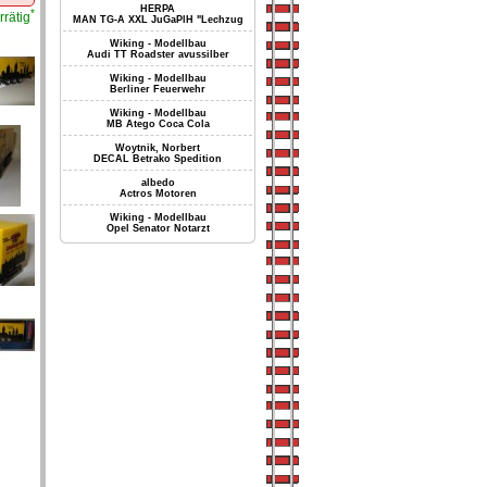
HERPA
*
rrätig
MAN TG-A XXL JuGaPlH "Lechzug
Wiking - Modellbau
Audi TT Roadster avussilber
Wiking - Modellbau
Berliner Feuerwehr
Wiking - Modellbau
MB Atego Coca Cola
Woytnik, Norbert
DECAL Betrako Spedition
albedo
Actros Motoren
Wiking - Modellbau
Opel Senator Notarzt