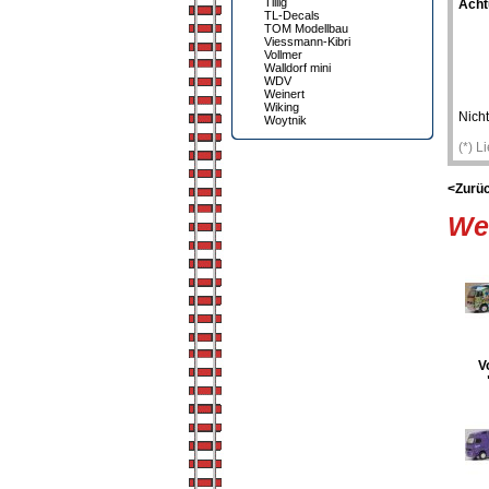
Tillig
Acht
TL-Decals
TOM Modellbau
Viessmann-Kibri
Vollmer
Walldorf mini
WDV
Weinert
Wiking
Nicht
Woytnik
(*) L
<Zurü
Wei
V