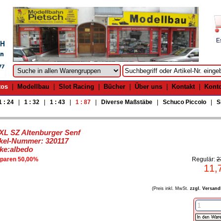
E
tos
|
Modellbau
|
Slot Racing
|
Bücher
|
Über uns
|
Kontakt
|
Kont
1 : 24
|
1 : 32
|
1 : 43
|
1 : 87
|
Diverse Maßstäbe
|
Schuco Piccolo
|
S
.XL SZ Altenburger Senf
ikel-Nummer: 320117
ke:albedo
sparen 50,00%
Regulär:
2
11,
(Preis inkl. MwSt.
zzgl. Versand