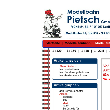
Startseite
|
Modelleisenbahn
|
Modellau
1 : 120
|
1 : 160
|
1 : 18
|
1 : 22,5
|
Artikel anzeigen
Vol
Alle Artikel anz.
Nur Neuheiten anz.
Art
Nur Sonderangebote anz.
Mar
Nur Auslaufmodelle anz.
Sie 
Artikelgruppen
adp Bernd Schaefer
Albedo
Blaulicht
Bus
LKW
PKW
Zurüstteile für