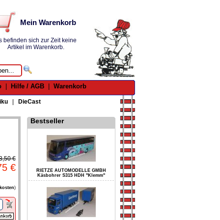
Mein Warenkorb
s befinden sich zur Zeit keine
Artikel im Warenkorb.
o
|
Hilfe / AGB
|
Warenkorb
iku
|
DieCast
Bestseller
3,50 €
75 €
RIETZE AUTOMODELLE GMBH
Käsbohrer S315 HDH "Klemm"
kosten
)