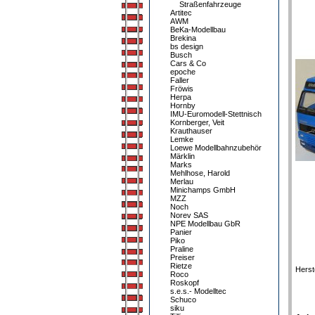
Straßenfahrzeuge
Artitec
AWM
BeKa-Modellbau
Brekina
bs design
Busch
Cars & Co
epoche
Faller
Fröwis
Herpa
Hornby
IMU-Euromodell-Stettnisch
Kornberger, Veit
Krauthauser
Lemke
Loewe Modellbahnzubehör
Märklin
Marks
Mehlhose, Harold
Merlau
Minichamps GmbH
MZZ
Noch
Norev SAS
NPE Modellbau GbR
Panier
Piko
Praline
Preiser
Rietze
Herst
Roco
Roskopf
s.e.s.- Modelltec
Schuco
siku