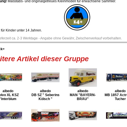
ung!
Maßstabs- und originalgetreues Kleinmodell für erwachsene Sammler.
 für Kinder unter 14 Jahren.
ieferzeit ca. 2-3 Werktage - Angabe ohne Gewähr, Zwischenverkauf vorbehalten.
ck>
tere Artikel dieser Gruppe
albedo
albedo
albedo
albedo
olvo XL KSZ
DB SZ " Seberins
MAN "BAYERN-
MB 1857 Actr
"Interblum
Kölsch "
BRÄU"
Tucher