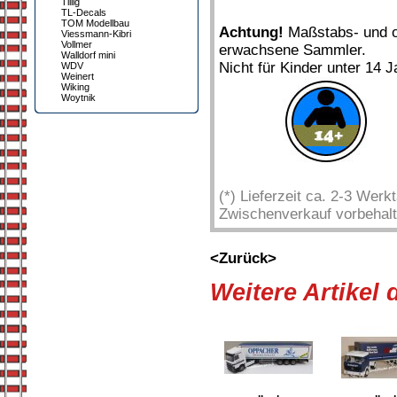
Tillig
TL-Decals
TOM Modellbau
Achtung!
Maßstabs- und or
Viessmann-Kibri
Vollmer
erwachsene Sammler.
Walldorf mini
Nicht für Kinder unter 14 J
WDV
Weinert
Wiking
Woytnik
(*) Lieferzeit ca. 2-3 Wer
Zwischenverkauf vorbehalt
<Zurück>
Weitere Artikel