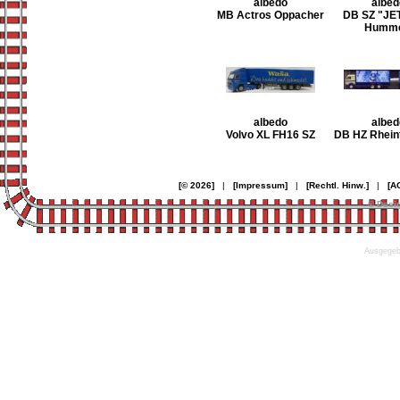
albedo
albed
MB Actros Oppacher
DB SZ "JE
Humme
albedo
albed
Volvo XL FH16 SZ
DB HZ Rheinf
[© 2026]
|
[Impressum]
|
[Rechtl. Hinw.]
|
[A
© Desi
Ausgegebe