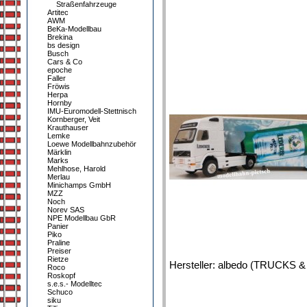
Straßenfahrzeuge
Artitec
AWM
BeKa-Modellbau
Brekina
bs design
Busch
Cars & Co
epoche
Faller
Fröwis
Herpa
Hornby
IMU-Euromodell-Stettnisch
Kornberger, Veit
Krauthauser
Lemke
Loewe Modellbahnzubehör
Märklin
Marks
Mehlhose, Harold
Merlau
Minichamps GmbH
MZZ
Noch
Norev SAS
NPE Modellbau GbR
Panier
Piko
Praline
Preiser
Rietze
Hersteller: albedo (TRUCKS 
Roco
Roskopf
s.e.s.- Modelltec
Schuco
siku