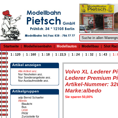
Startseite
|
Modelleisenbahn
|
Modellautos
|
Modellbau
|
Slot Rac
1 : 120
|
1 : 160
|
1 : 18
|
1 : 22,5
|
1 : 24
|
1 : 32
|
1 : 43
|
1 :
Artikel anzeigen
Volvo XL Lederer Pi
Alle Artikel anz.
Nur Neuheiten anz.
Lederer Premium Pi
Nur Sonderangebote anz.
Nur Auslaufmodelle anz.
Artikel-Nummer: 32
Marke:albedo
Artikelgruppen
Sie sparen 50,00%
adp Bernd Schaefer
Albedo
Blaulicht
Bus
LKW
PKW
Zurüstteile für