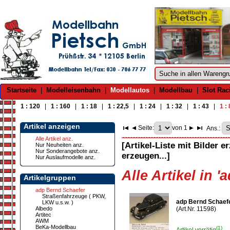
Startseite
|
Modelleisenbahn
|
Modellautos
|
Modellbau
|
Slot Rac
1 : 120
|
1 : 160
|
1 : 18
|
1 : 22,5
|
1 : 24
|
1 : 32
|
1 : 43
|
1 :
Artikel anzeigen
Seite:
von 1
Ans.:
Alle Artikel anz.
[Artikel-Liste mit Bilder e
Nur Neuheiten anz.
Nur Sonderangebote anz.
erzeugen...]
Nur Auslaufmodelle anz.
Alle Artikel in 
Artikelgruppen
adp Bernd Schaefer
Straßenfahrzeuge ( PKW,
adp Bernd Schaef
LKW u.s.w. )
Albedo
(Art.Nr. 11598)
Artitec
AWM
BeKa-Modellbau
(1)