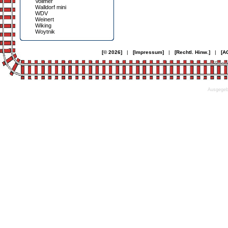
Vollmer
Walldorf mini
WDV
Weinert
Wiking
Woytnik
[© 2026]
|
[Impressum]
|
[Rechtl. Hinw.]
|
[A
© Desi
Ausgegebe