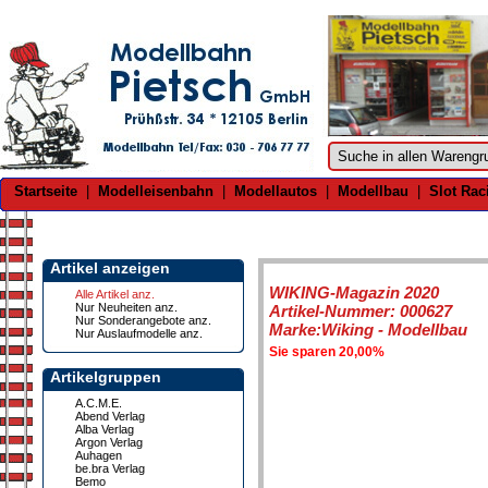
Startseite
|
Modelleisenbahn
|
Modellautos
|
Modellbau
|
Slot Rac
Artikel anzeigen
WIKING-Magazin 2020
Alle Artikel anz.
Nur Neuheiten anz.
Artikel-Nummer: 000627
Nur Sonderangebote anz.
Marke:Wiking - Modellbau
Nur Auslaufmodelle anz.
Sie sparen 20,00%
Artikelgruppen
A.C.M.E.
Abend Verlag
Alba Verlag
Argon Verlag
Auhagen
be.bra Verlag
Bemo