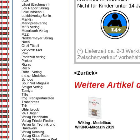
LGB
Liliput (Bachmann)
Nicht für Kinder unter 14 J
Lok Report Verlag
Lokrundschau
Luftbildverlag Berlin
Märklin
Marktpreisverlag
MEB-Verlag
Motorbuch Verlag
MZZ
Neddermeyer Verlag
Noch
Orell Füssli
os-powersale
(*) Lieferzeit ca. 2-3 Wer
Piko
Zwischenverkauf vorbehalt
Podszun Verlag
Preiser
Ritzau
Roco
Röhr - Verlag
<Zurück>
s.e.s.- Modelltec
Schuco
Weitere Artikel
Spur Null Magazin
Steiger Verlag
Tamiya
Tillig
tmg Transportmedien
Transpress
Trix
Uhlenbrock
VAH Jager
Verlag Eisenbahn
Verlag Friedel Fiedler
Wiking - Modellbau
Verlag für Technik und
WIKING-Magazin 2019
Handwerk
Verlag Kenning
Verlag Klaus Rabe
Verlag Schweers + Wall