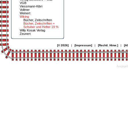
VGB
Viessmann-Kibri
Vollmer
Weinert
Wiking
Bücher, Zeitschriften
Bücher, Zeitschriften +
Schuber und Hefter 19 %
Willy Kosak Verlag
Zeunert
[© 2026]
|
[Impressum]
|
[Rechtl. Hinw.]
|
[A
© Desi
Ausgegebe