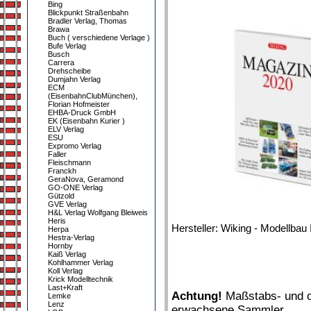
Bing
Blickpunkt Straßenbahn
Bradler Verlag, Thomas
Brawa
Buch ( verschiedene Verlage )
Bufe Verlag
Busch
Carrera
Drehscheibe
Dumjahn Verlag
ECM
(EisenbahnClubMünchen),
Florian Hofmeister
EHBA-Druck GmbH
EK (Eisenbahn Kurier )
ELV Verlag
ESU
Expromo Verlag
Faller
Fleischmann
Franckh
GeraNova, Geramond
GO-ONE Verlag
Gützold
GVE Verlag
H&L Verlag Wolfgang Bleiweis
Heris
Hersteller: Wiking - Modellbau 
Herpa
Hestra-Verlag
Hornby
Kaiß Verlag
Kohlhammer Verlag
Koll Verlag
Krick Modelltechnik
Last+Kraft
Achtung!
Maßstabs- und or
Lemke
Lenz
erwachsene Sammler.