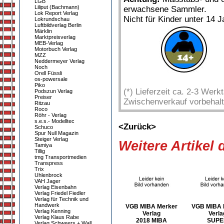
LGB
Liliput (Bachmann)
erwachsene Sammler.
Lok Report Verlag
Nicht für Kinder unter 14 J
Lokrundschau
Luftbildverlag Berlin
Märklin
Marktpreisverlag
MEB-Verlag
Motorbuch Verlag
MZZ
Neddermeyer Verlag
Noch
Orell Füssli
os-powersale
Piko
(*) Lieferzeit ca. 2-3 Wer
Podszun Verlag
Preiser
Zwischenverkauf vorbehalt
Ritzau
Roco
Röhr - Verlag
s.e.s.- Modelltec
<Zurück>
Schuco
Spur Null Magazin
Steiger Verlag
Weitere Artikel
Tamiya
Tillig
tmg Transportmedien
Transpress
Trix
Uhlenbrock
VAH Jager
Verlag Eisenbahn
Verlag Friedel Fiedler
Verlag für Technik und
Handwerk
VGB MIBA Merker
VGB MIBA 
Verlag Kenning
Verlag
Verla
Verlag Klaus Rabe
2018 MIBA
SUPE
Verlag Schweers + Wall