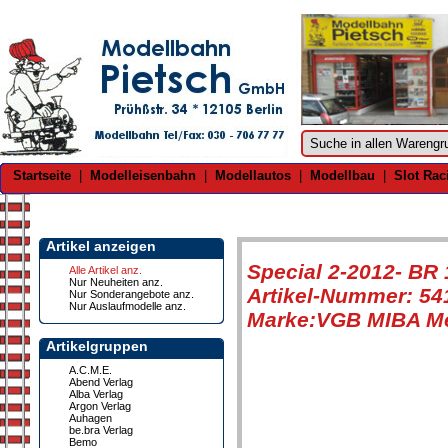
Startseite
|
Modelleisenbahn
|
Modellautos
|
Modellbau
|
Slot Rac
Artikel anzeigen
Special 2-2012- BR
Alle Artikel anz.
Nur Neuheiten anz.
Artikel-Nummer: 54
Nur Sonderangebote anz.
Nur Auslaufmodelle anz.
Marke:VGB MIBA Me
Artikelgruppen
A.C.M.E.
Abend Verlag
Alba Verlag
Argon Verlag
Auhagen
be.bra Verlag
Bemo