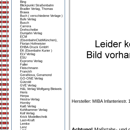
Bing
Blickpunkt Straßenbahn
Bradler Verlag, Thomas
Brawa
Buch ( verschiedene Verlage )
Bufe Verlag
Busch
Carrera
Drehscheibe
Dumjahn Verlag
ECM
(EisenbahnClubMünchen),
Florian Hofmeister
EHBA-Druck GmbH
EK (Eisenbahn Kurier )
ELV Verlag
ESU
Expromo Verlag
Faller
Fleischmann
Franckh
GeraNova, Geramond
GO-ONE Verlag
Gützold
GVE Verlag
H&L Verlag Wolfgang Bleiweis
Heris
Herpa
Hestra-Verlag
Hersteller: MIBA Infanteriest
Hornby
Kaiß Verlag
Kohlhammer Verlag
Koll Verlag
Krick Modelltechnik
Last+Kraft
Lemke
Lenz
Achtung!
Maßstabs- und or