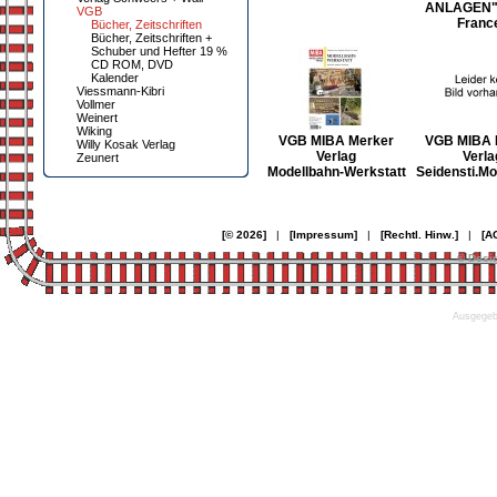
ANLAGEN"V
VGB
Franc
Bücher, Zeitschriften
Bücher, Zeitschriften +
Schuber und Hefter 19 %
CD ROM, DVD
Kalender
Viessmann-Kibri
Vollmer
Weinert
Wiking
VGB MIBA Merker
VGB MIBA 
Willy Kosak Verlag
Verlag
Verla
Zeunert
Modellbahn-Werkstatt
Seidensti.Mo
[© 2026]
|
[Impressum]
|
[Rechtl. Hinw.]
|
[A
© Desi
Ausgegebe