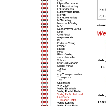
LGB
Liliput (Bachmann)
Lok Report Verlag
Lokrundschau
Nicht
Luftbildverlag Berlin
Märklin
(*) L
Marktpreisverlag
MEB-Verlag
Motorbuch Verlag
<Zurü
MZZ
Neddermeyer Verlag
Wei
Noch
Orell Füssli
os-powersale
Piko
Podszun Verlag
Preiser
Ritzau
Roco
Röhr - Verlag
s.e.s.- Modelltec
Schuco
Verlag
Spur Null Magazin
Steiger Verlag
FE
Tamiya
Tillig
tmg Transportmedien
Transpress
Trix
Uhlenbrock
VAH Jager
Verlag Eisenbahn
Verlag Friedel Fiedler
Verlag für Technik und
Verlag
Handwerk
Bücher, Hefte
Faszi
Verlag Kenning
Verlag Klaus Rabe