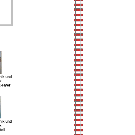
nik und
k
-Flyer
nik und
k
ell