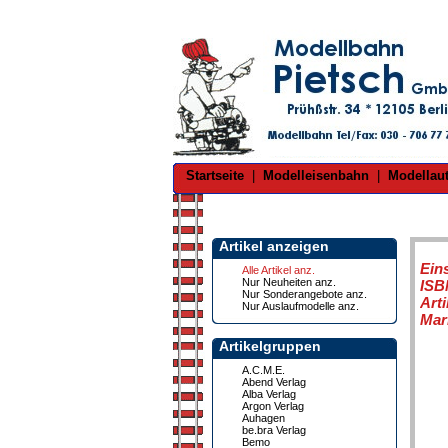
Startseite
|
Modelleisenbahn
|
Modellau
Artikel anzeigen
Ein
Alle Artikel anz.
Nur Neuheiten anz.
ISB
Nur Sonderangebote anz.
Art
Nur Auslaufmodelle anz.
Mar
Artikelgruppen
A.C.M.E.
Abend Verlag
Alba Verlag
Argon Verlag
Auhagen
be.bra Verlag
Bemo