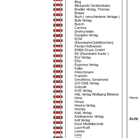
Bing
Blickpunkt Straßenbahn
Bradler Verlag, Thomas
Brawa
Buch ( verschiedene Verlage )
Bufe Verlag
Busch
Carrera
Drehscheibe
Dumjahn Verlag
ECM
(EisenbahnClubMünchen),
Florian Hofmeister
EHBA-Druck GmbH
EK (Eisenbahn Kurier )
ELV Verlag
ESU
Expromo Verlag
Faller
Fleischmann
Franckh
GeraNova, Geramond
GO-ONE Verlag
Gützold
GVE Verlag
H&L Verlag Wolfgang Bleiweis
Herst
Heris
Herpa
Hestra-Verlag
Hornby
Kaiß Verlag
Kohlhammer Verlag
Acht
Koll Verlag
Krick Modelltechnik
Last+Kraft
Lemke
Lenz