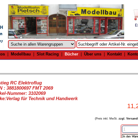
E
tos
|
Modellbau
|
Slot Racing
|
Bücher
|
Über uns
|
Kontakt
|
Kont
stieg RC Elektroflug
N : 3881800697 FMT 2069
ikel-Nummer: 3102069
ke:Verlag für Technik und Handwerk
11,
(Preis inkl. MwSt.
zzgl. Versand