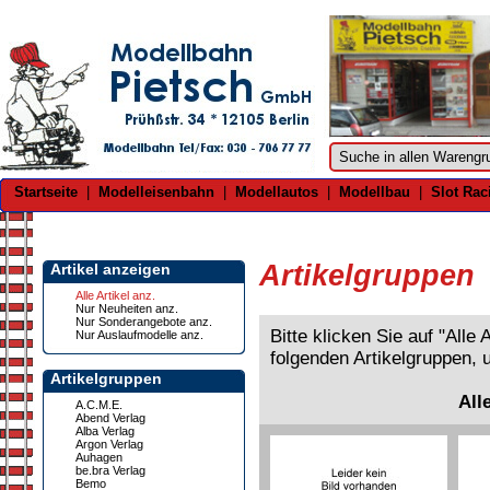
Startseite
|
Modelleisenbahn
|
Modellautos
|
Modellbau
|
Slot Rac
Artikelgruppen
Artikel anzeigen
Alle Artikel anz.
Nur Neuheiten anz.
Nur Sonderangebote anz.
Bitte klicken Sie auf "Alle
Nur Auslaufmodelle anz.
folgenden Artikelgruppen, 
Artikelgruppen
All
A.C.M.E.
Abend Verlag
Alba Verlag
Argon Verlag
Auhagen
be.bra Verlag
Bemo