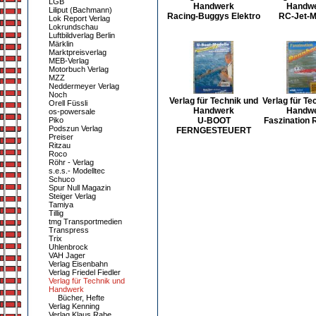
LGB
Handwerk
Handw
Liliput (Bachmann)
Racing-Buggys Elektro
RC-Jet-M
Lok Report Verlag
Lokrundschau
Luftbildverlag Berlin
Märklin
Marktpreisverlag
MEB-Verlag
Motorbuch Verlag
MZZ
Neddermeyer Verlag
Noch
Verlag für Technik und
Verlag für Te
Orell Füssli
Handwerk
Handw
os-powersale
Piko
U-BOOT
Faszination 
Podszun Verlag
FERNGESTEUERT
Preiser
Ritzau
Roco
Röhr - Verlag
s.e.s.- Modelltec
Schuco
Spur Null Magazin
Steiger Verlag
Tamiya
Tillig
tmg Transportmedien
Transpress
Trix
Uhlenbrock
VAH Jager
Verlag Eisenbahn
Verlag Friedel Fiedler
Verlag für Technik und
Handwerk
Bücher, Hefte
Verlag Kenning
Verlag Klaus Rabe