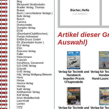
Bing
Blickpunkt Straßenbahn
Bradler Verlag, Thomas
Bücher, Hefte
Brawa
Buch ( verschiedene Verlage )
( 13 Artikel )
Bufe Verlag
Busch
Carrera
Drehscheibe
Dumjahn Verlag
ECM
Artikel dieser G
(EisenbahnClubMünchen),
Florian Hofmeister
EHBA-Druck GmbH
Auswahl)
EK (Eisenbahn Kurier )
ELV Verlag
ESU
Expromo Verlag
Faller
Fleischmann
Franckh
GeraNova, Geramond
GO-ONE Verlag
Gützold
GVE Verlag
Verlag für Technik und
Verlag für Te
H&L Verlag Wolfgang Bleiweis
Handwerk
Handw
Heris
Impeller-Praxis
Hand-Launch
Herpa
f.Flugmodelle
Hestra-Verlag
Hornby
Kaiß Verlag
Kohlhammer Verlag
Koll Verlag
Krick Modelltechnik
Last+Kraft
Lemke
Lenz
Verlag für Technik und
Verlag für Te