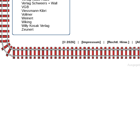
Verlag Schweers + Wall
VGB
Viessmann-Kibri
Vollmer
Weinert
Wiking
Willy Kosak Verlag
Zeunert
[© 2026]
|
[Impressum]
|
[Rechtl. Hinw.]
|
[A
© Desi
Ausgegebe