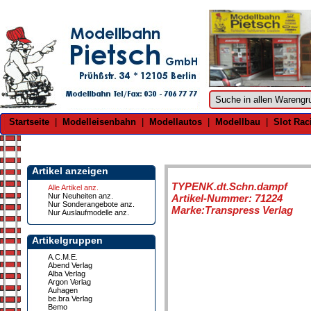
Startseite
|
Modelleisenbahn
|
Modellautos
|
Modellbau
|
Slot Rac
Artikel anzeigen
TYPENK.dt.Schn.dampf
Alle Artikel anz.
Nur Neuheiten anz.
Artikel-Nummer: 71224
Nur Sonderangebote anz.
Marke:Transpress Verlag
Nur Auslaufmodelle anz.
Artikelgruppen
A.C.M.E.
Abend Verlag
Alba Verlag
Argon Verlag
Auhagen
be.bra Verlag
Bemo