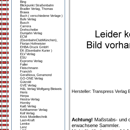
Bing
Blickpunkt Straßenbahn
Bradler Verlag, Thomas
Brawa
Buch ( verschiedene Verlage )
Bufe Verlag
Busch
Carrera
Drehscheibe
Dumjahn Verlag
ECM
(EisenbahnClubMünchen),
Florian Hofmeister
EHBA-Druck GmbH
EK (Eisenbahn Kurier )
ELV Verlag
ESU
Expromo Verlag
Faller
Fleischmann
Franckh
GeraNova, Geramond
GO-ONE Verlag
Gützold
GVE Verlag
H&L Verlag Wolfgang Bleiweis
Hersteller: Transpress Verlag
Heris
Herpa
Hestra-Verlag
Hornby
Kaiß Verlag
Kohlhammer Verlag
Koll Verlag
Krick Modelltechnik
Achtung!
Maßstabs- und or
Last+Kraft
Lemke
erwachsene Sammler.
Lenz