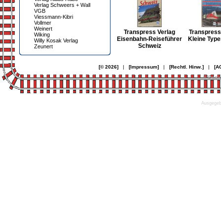
Verlag Schweers + Wall
VGB
Viessmann-Kibri
Vollmer
Weinert
Transpress Verlag
Transpress
Wiking
Eisenbahn-Reiseführer
Kleine Typ
Willy Kosak Verlag
Schweiz
Zeunert
[© 2026]
|
[Impressum]
|
[Rechtl. Hinw.]
|
[A
© Desi
Ausgegebe