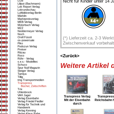
Nicht für Kinder unter 14 J
LGB
Liliput (Bachmann)
Lok Report Verlag
Lokrundschau
Luftbildverlag Berlin
Märklin
Marktpreisverlag
MEB-Verlag
Motorbuch Verlag
MZZ
Neddermeyer Verlag
Noch
Orell Füssli
(*) Lieferzeit ca. 2-3 Wer
os-powersale
Zwischenverkauf vorbehalt
Piko
Podszun Verlag
Preiser
Ritzau
<Zurück>
Roco
Röhr - Verlag
s.e.s.- Modelltec
Weitere Artikel
Schuco
Spur Null Magazin
Steiger Verlag
Tamiya
Tillig
tmg Transportmedien
Transpress
Bücher, Zeitschriften
Trix
Uhlenbrock
VAH Jager
Transpress Verlag
Transpress
Verlag Eisenbahn
Mit der Eisenbahn
Reichsbahn h
Verlag Friedel Fiedler
durch
Verlag für Technik und
Handwerk
Verlag Kenning
Verlag Klaus Rabe