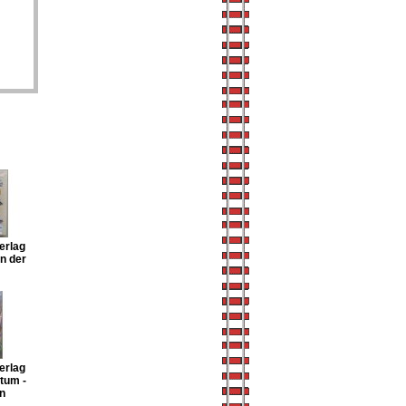
erlag
n der
erlag
rtum -
n