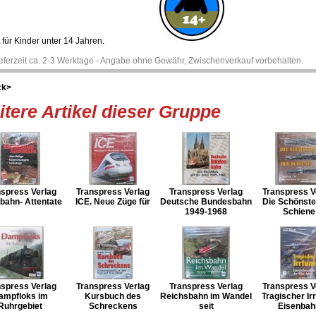
 für Kinder unter 14 Jahren.
ieferzeit ca. 2-3 Werktage - Angabe ohne Gewähr, Zwischenverkauf vorbehalten.
ck>
tere Artikel dieser Gruppe
nspress Verlag
Transpress Verlag
Transpress Verlag
Transpress V
bahn- Attentate
ICE. Neue Züge für
Deutsche Bundesbahn
Die Schönste
1949-1968
Schiene
nspress Verlag
Transpress Verlag
Transpress Verlag
Transpress V
ampfloks im
Kursbuch des
Reichsbahn im Wandel
Tragischer Ir
Ruhrgebiet
Schreckens
seit
Eisenbah