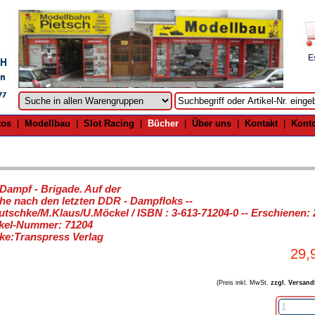
E
tos
|
Modellbau
|
Slot Racing
|
Bücher
|
Über uns
|
Kontakt
|
Kont
 Dampf - Brigade. Auf der
he nach den letzten DDR - Dampfloks --
utschke/M.Klaus/U.Möckel / ISBN : 3-613-71204-0 -- Erschienen:
ikel-Nummer: 71204
ke:Transpress Verlag
29,
(Preis inkl. MwSt.
zzgl. Versand