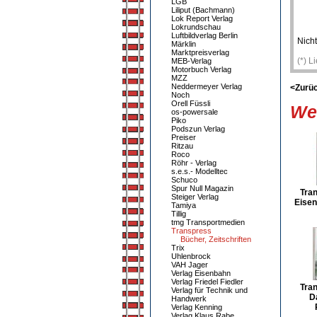
LGB
Liliput (Bachmann)
Lok Report Verlag
Lokrundschau
Luftbildverlag Berlin
Nicht
Märklin
Marktpreisverlag
(*) L
MEB-Verlag
Motorbuch Verlag
MZZ
Neddermeyer Verlag
<Zurü
Noch
Orell Füssli
Wei
os-powersale
Piko
Podszun Verlag
Preiser
Ritzau
Roco
Röhr - Verlag
s.e.s.- Modelltec
Schuco
Spur Null Magazin
Tra
Steiger Verlag
Eisen
Tamiya
Tillig
tmg Transportmedien
Transpress
Bücher, Zeitschriften
Trix
Uhlenbrock
VAH Jager
Verlag Eisenbahn
Verlag Friedel Fiedler
Tra
Verlag für Technik und
D
Handwerk
Verlag Kenning
Verlag Klaus Rabe