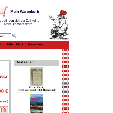
Mein Warenkorb
s befinden sich zur Zeit keine
Artikel im Warenkorb.
o
|
Hilfe / AGB
|
Warenkorb
Bestseller
 2002
Ritzau Verlag
90 €
Reichskursbuch 1905-Nachdruck
kosten
)