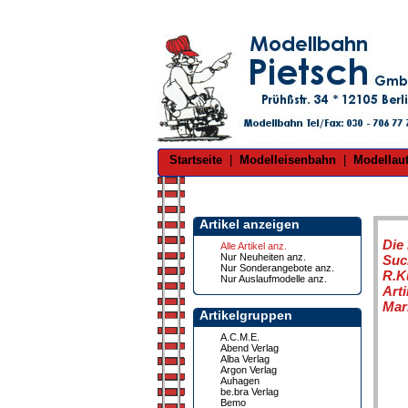
Startseite
|
Modelleisenbahn
|
Modellau
Artikel anzeigen
Die
Alle Artikel anz.
Nur Neuheiten anz.
Suc
Nur Sonderangebote anz.
R.K
Nur Auslaufmodelle anz.
Art
Mar
Artikelgruppen
A.C.M.E.
Abend Verlag
Alba Verlag
Argon Verlag
Auhagen
be.bra Verlag
Bemo