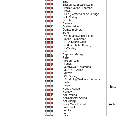
Bing
Blickpunkt Straßenbahn
Bradler Verlag, Thomas
Brawa
Buch ( verschiedene Verlage )
Bufe Verlag
Busch
Carrera
Drehscheibe
Dumjahn Verlag
ECM
(EisenbahnClubMünchen),
Florian Hofmeister
EHBA-Druck GmbH
EK (Eisenbahn Kurier )
ELV Verlag
ESU
Expromo Verlag
Faller
Fleischmann
Franckh
GeraNova, Geramond
GO-ONE Verlag
Gützold
GVE Verlag
H&L Verlag Wolfgang Bleiweis
Heris
Herpa
Herst
Hestra-Verlag
Hornby
Kaiß Verlag
Kohlhammer Verlag
Koll Verlag
Krick Modelltechnik
Acht
Last+Kraft
Lemke
Lenz