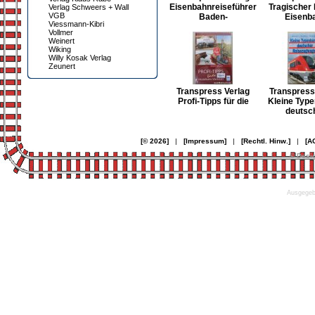
Eisenbahnreiseführer
Tragischer 
Verlag Schweers + Wall
VGB
Baden-
Eisenb
Viessmann-Kibri
Vollmer
Weinert
Wiking
Willy Kosak Verlag
Zeunert
Transpress Verlag
Transpress
Profi-Tipps für die
Kleine Typ
deutsc
[© 2026]
|
[Impressum]
|
[Rechtl. Hinw.]
|
[A
© Desi
Ausgegebe