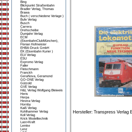
Bing
Blickpunkt Straßenbahn
Bradler Verlag, Thomas
Brawa
Buch ( verschiedene Verlage )
Bufe Verlag
Busch
Carrera
Drehscheibe
Dumjahn Verlag
ECM
(EisenbahnClubMünchen),
Florian Hofmeister
EHBA-Druck GmbH
EK (Eisenbahn Kurier )
ELV Verlag
ESU
Expromo Verlag
Faller
Fleischmann
Franckh
GeraNova, Geramond
GO-ONE Verlag
Gützold
GVE Verlag
H&L Verlag Wolfgang Bleiweis
Heris
Herpa
Hestra-Verlag
Hornby
Kaiß Verlag
Hersteller: Transpress Verlag
Kohlhammer Verlag
Koll Verlag
Krick Modelltechnik
Last+Kraft
Lemke
Lenz