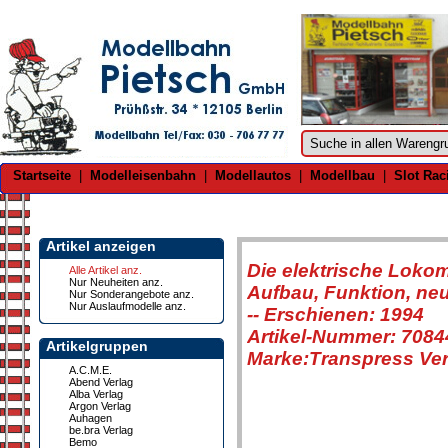
Startseite
|
Modelleisenbahn
|
Modellautos
|
Modellbau
|
Slot Rac
Artikel anzeigen
Die elektrische Loko
Alle Artikel anz.
Nur Neuheiten anz.
Aufbau, Funktion, neu
Nur Sonderangebote anz.
Nur Auslaufmodelle anz.
-- Erschienen: 1994
Artikel-Nummer: 7084
Artikelgruppen
Marke:Transpress Ver
A.C.M.E.
Abend Verlag
Alba Verlag
Argon Verlag
Auhagen
be.bra Verlag
Bemo