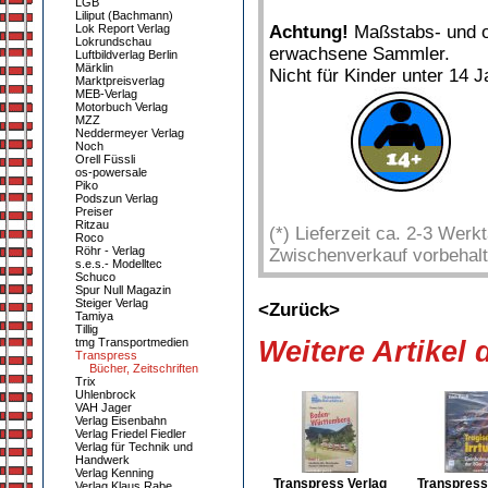
LGB
Liliput (Bachmann)
Lok Report Verlag
Achtung!
Maßstabs- und or
Lokrundschau
erwachsene Sammler.
Luftbildverlag Berlin
Märklin
Nicht für Kinder unter 14 J
Marktpreisverlag
MEB-Verlag
Motorbuch Verlag
MZZ
Neddermeyer Verlag
Noch
Orell Füssli
os-powersale
Piko
Podszun Verlag
Preiser
Ritzau
(*) Lieferzeit ca. 2-3 Wer
Roco
Röhr - Verlag
Zwischenverkauf vorbehalt
s.e.s.- Modelltec
Schuco
Spur Null Magazin
Steiger Verlag
<Zurück>
Tamiya
Tillig
tmg Transportmedien
Weitere Artikel
Transpress
Bücher, Zeitschriften
Trix
Uhlenbrock
VAH Jager
Verlag Eisenbahn
Verlag Friedel Fiedler
Verlag für Technik und
Handwerk
Verlag Kenning
Transpress Verlag
Transpress
Verlag Klaus Rabe