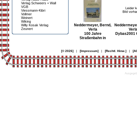
Verlag Schweers + Wall
VGB
Viessmann-Kibri
Vollmer
Weinert
Wiking
Neddermeyer, Bernd,
Neddermeyer
Willy Kosak Verlag
Zeunert
Verla
Verl
100 Jahre
Dybas2001
Straßenbahn in
[© 2026]
|
[Impressum]
|
[Rechtl. Hinw.]
|
[A
© Desi
Ausgegebe