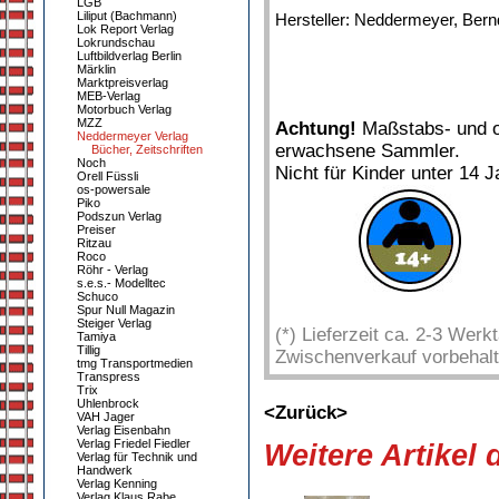
LGB
Liliput (Bachmann)
Hersteller: Neddermeyer, Bernd
Lok Report Verlag
Lokrundschau
Luftbildverlag Berlin
Märklin
Marktpreisverlag
MEB-Verlag
Motorbuch Verlag
MZZ
Achtung!
Maßstabs- und or
Neddermeyer Verlag
erwachsene Sammler.
Bücher, Zeitschriften
Noch
Nicht für Kinder unter 14 J
Orell Füssli
os-powersale
Piko
Podszun Verlag
Preiser
Ritzau
Roco
Röhr - Verlag
s.e.s.- Modelltec
Schuco
Spur Null Magazin
Steiger Verlag
(*) Lieferzeit ca. 2-3 Wer
Tamiya
Tillig
Zwischenverkauf vorbehalt
tmg Transportmedien
Transpress
Trix
Uhlenbrock
<Zurück>
VAH Jager
Verlag Eisenbahn
Verlag Friedel Fiedler
Weitere Artikel
Verlag für Technik und
Handwerk
Verlag Kenning
Verlag Klaus Rabe