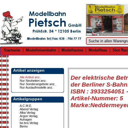
Startseite
|
Modelleisenbahn
|
Modellautos
|
Modellbau
|
Slot Rac
Artikel anzeigen
Der elektrische Betr
Alle Artikel anz.
Nur Neuheiten anz.
der Berliner S-Bahn.
Nur Sonderangebote anz.
Nur Auslaufmodelle anz.
ISBN : 3933254051 -
Artikel-Nummer: 5
Artikelgruppen
Marke:Neddermeyer,
A.C.M.E.
Abend Verlag
Alba Verlag
Argon Verlag
Auhagen
be.bra Verlag
Bemo