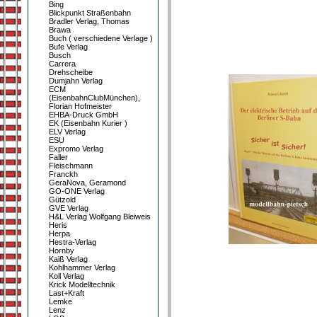
Bing
Blickpunkt Straßenbahn
Bradler Verlag, Thomas
Brawa
Buch ( verschiedene Verlage )
Bufe Verlag
Busch
Carrera
Drehscheibe
Dumjahn Verlag
ECM
(EisenbahnClubMünchen),
Florian Hofmeister
EHBA-Druck GmbH
EK (Eisenbahn Kurier )
ELV Verlag
ESU
Expromo Verlag
Faller
Fleischmann
Franckh
GeraNova, Geramond
GO-ONE Verlag
Gützold
GVE Verlag
H&L Verlag Wolfgang Bleiweis
Heris
Herpa
Hestra-Verlag
Hornby
Kaiß Verlag
Kohlhammer Verlag
Koll Verlag
Krick Modelltechnik
Last+Kraft
Lemke
Lenz