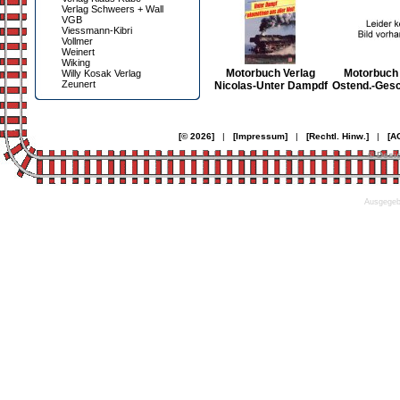
Verlag Schweers + Wall
VGB
Viessmann-Kibri
Vollmer
Weinert
Wiking
Motorbuch Verlag
Motorbuch 
Willy Kosak Verlag
Zeunert
Nicolas-Unter Dampdf
Ostend.-Gesc
[© 2026]
|
[Impressum]
|
[Rechtl. Hinw.]
|
[A
© Desi
Ausgegebe