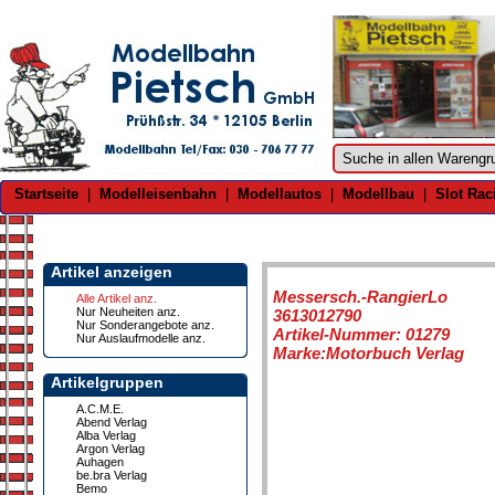
Startseite
|
Modelleisenbahn
|
Modellautos
|
Modellbau
|
Slot Rac
Artikel anzeigen
Messersch.-RangierLo
Alle Artikel anz.
Nur Neuheiten anz.
3613012790
Nur Sonderangebote anz.
Artikel-Nummer: 01279
Nur Auslaufmodelle anz.
Marke:Motorbuch Verlag
Artikelgruppen
A.C.M.E.
Abend Verlag
Alba Verlag
Argon Verlag
Auhagen
be.bra Verlag
Bemo