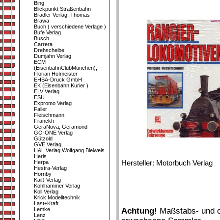
Bing
Blickpunkt Straßenbahn
Bradler Verlag, Thomas
Brawa
Buch ( verschiedene Verlage )
Bufe Verlag
Busch
Carrera
Drehscheibe
Dumjahn Verlag
ECM
(EisenbahnClubMünchen),
Florian Hofmeister
EHBA-Druck GmbH
EK (Eisenbahn Kurier )
ELV Verlag
ESU
Expromo Verlag
Faller
Fleischmann
Franckh
GeraNova, Geramond
GO-ONE Verlag
Gützold
GVE Verlag
H&L Verlag Wolfgang Bleiweis
Heris
Hersteller: Motorbuch Verlag
Herpa
Hestra-Verlag
Hornby
Kaiß Verlag
Kohlhammer Verlag
Koll Verlag
Krick Modelltechnik
Last+Kraft
Lemke
Achtung!
Maßstabs- und or
Lenz