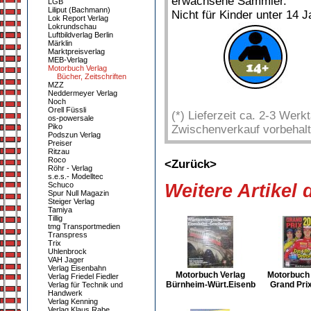
erwachsene Sammler.
LGB
Liliput (Bachmann)
Nicht für Kinder unter 14 J
Lok Report Verlag
Lokrundschau
Luftbildverlag Berlin
Märklin
Marktpreisverlag
MEB-Verlag
Motorbuch Verlag
Bücher, Zeitschriften
MZZ
Neddermeyer Verlag
Noch
Orell Füssli
(*) Lieferzeit ca. 2-3 Wer
os-powersale
Piko
Zwischenverkauf vorbehalt
Podszun Verlag
Preiser
Ritzau
Roco
<Zurück>
Röhr - Verlag
s.e.s.- Modelltec
Schuco
Weitere Artikel
Spur Null Magazin
Steiger Verlag
Tamiya
Tillig
tmg Transportmedien
Transpress
Trix
Uhlenbrock
VAH Jager
Verlag Eisenbahn
Motorbuch Verlag
Motorbuch 
Verlag Friedel Fiedler
Bürnheim-Würt.Eisenb
Grand Pri
Verlag für Technik und
Handwerk
Verlag Kenning
Verlag Klaus Rabe