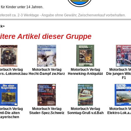
 für Kinder unter 14 Jahren.
ieferzeit ca. 2-3 Werktage - Angabe ohne Gewähr, Zwischenverkauf vorbehalten.
ck>
tere Artikel dieser Gruppe
orbuch Verlag
Motorbuch Verlag
Motorbuch Verlag
Motorbuch V
rs.-Lokomot.bau
Hecht-Dampf zw.Harz
Henneking-Antiquität
Die jungen Wil
F1
orbuch Verlag
Motorbuch Verlag
Motorbuch Verlag
Motorbuch V
ntl-Die alten
Studer-Spez.Schweiz
Sonntag-Gruß v.d.Bah
Elektro-Lok.a.
ayerischen