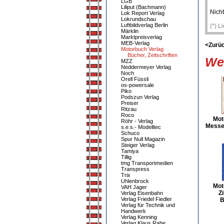
LGB
Liliput (Bachmann)
Nicht
Lok Report Verlag
Lokrundschau
Luftbildverlag Berlin
(*) L
Märklin
Marktpreisverlag
MEB-Verlag
<Zurü
Motorbuch Verlag
Bücher, Zeitschriften
Wei
MZZ
Neddermeyer Verlag
Noch
Orell Füssli
os-powersale
Piko
Podszun Verlag
Preiser
Ritzau
Roco
Mot
Röhr - Verlag
Messe
s.e.s.- Modelltec
Schuco
Spur Null Magazin
Steiger Verlag
Tamiya
Tillig
tmg Transportmedien
Transpress
Trix
Uhlenbrock
Mot
VAH Jager
Zi
Verlag Eisenbahn
Verlag Friedel Fiedler
B
Verlag für Technik und
Handwerk
Verlag Kenning
Verlag Klaus Rabe