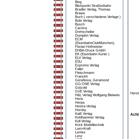
Bing
Blickpunkt Straßenbahn
Bradler Verlag, Thomas
Brawa
Buch ( verschiedene Verlage )
Bufe Verlag
Busch
Carrera
Drehscheibe
Dumjahn Verlag
ECM
(EisenbahnClubMünchen),
Florian Hofmeister
EHBA-Druck GmbH
EK (Eisenbahn Kurier )
ELV Verlag
ESU
Expromo Verlag
Faller
Fleischmann
Franckh
GeraNova, Geramond
GO-ONE Verlag
Gützold
GVE Verlag
Herst
H&L Verlag Wolfgang Bleiweis
Heris
Herpa
Hestra-Verlag
Hornby
Kaiß Verlag
Acht
Kohlhammer Verlag
Koll Verlag
Krick Modelltechnik
Last+Kraft
Lemke
Lenz