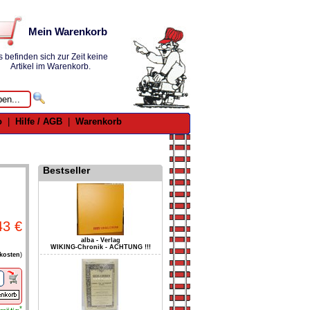
Mein Warenkorb
s befinden sich zur Zeit keine
Artikel im Warenkorb.
o
|
Hilfe / AGB
|
Warenkorb
Bestseller
43 €
alba - Verlag
WIKING-Chronik - ACHTUNG !!!
kosten
)
*