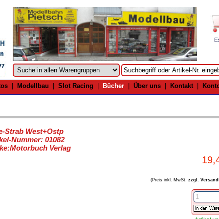
E
tos
|
Modellbau
|
Slot Racing
|
Bücher
|
Über uns
|
Kontakt
|
Kont
e-Strab West+Ostp
ikel-Nummer: 01082
ke:Motorbuch Verlag
19,
(Preis inkl. MwSt.
zzgl. Versand