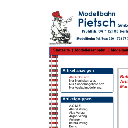
Startseite
|
Modelleisenbahn
|
Modellau
Artikel anzeigen
Buf
Alle Artikel anz.
Nur Neuheiten anz.
Art
Nur Sonderangebote anz.
Mar
Nur Auslaufmodelle anz.
Artikelgruppen
A.C.M.E.
Abend Verlag
Alba Verlag
Argon Verlag
Auhagen
be.bra Verlag
Bemo