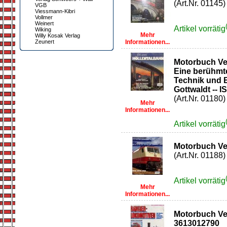
(Art.Nr. 01145)
VGB
Viessmann-Kibri
Vollmer
Weinert
Artikel vorrätig
Wiking
Mehr
Willy Kosak Verlag
Zeunert
Informationen...
Motorbuch Ver
Eine berühmt
Technik und B
Gottwaldt -- 
(Art.Nr. 01180)
Mehr
Informationen...
Artikel vorrätig
Motorbuch Ver
(Art.Nr. 01188)
Artikel vorrätig
Mehr
Informationen...
Motorbuch Ve
3613012790