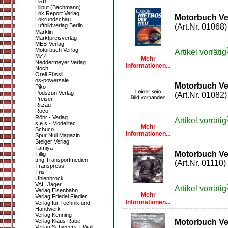
LGB
Liliput (Bachmann)
Lok Report Verlag
Motorbuch Ver
Lokrundschau
Luftbildverlag Berlin
(Art.Nr. 01068)
Märklin
Marktpreisverlag
MEB-Verlag
Motorbuch Verlag
Artikel vorrätig
MZZ
Mehr
Neddermeyer Verlag
Informationen...
Noch
Orell Füssli
os-powersale
Motorbuch Ve
Piko
Podszun Verlag
(Art.Nr. 01082)
Preiser
Ritzau
Roco
Röhr - Verlag
Artikel vorrätig
s.e.s.- Modelltec
Mehr
Schuco
Informationen...
Spur Null Magazin
Steiger Verlag
Tamiya
Motorbuch Ve
Tillig
tmg Transportmedien
(Art.Nr. 01110)
Transpress
Trix
Uhlenbrock
VAH Jager
Artikel vorrätig
Verlag Eisenbahn
Mehr
Verlag Friedel Fiedler
Informationen...
Verlag für Technik und
Handwerk
Verlag Kenning
Verlag Klaus Rabe
Motorbuch Ve
Verlag Schweers + Wall