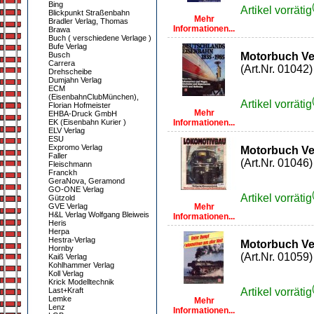
Bing
Artikel vorrätig
Blickpunkt Straßenbahn
Mehr
Bradler Verlag, Thomas
Informationen...
Brawa
Buch ( verschiedene Verlage )
Bufe Verlag
Busch
Motorbuch Ve
Carrera
(Art.Nr. 01042)
Drehscheibe
Dumjahn Verlag
ECM
(EisenbahnClubMünchen),
Artikel vorrätig
Florian Hofmeister
Mehr
EHBA-Druck GmbH
EK (Eisenbahn Kurier )
Informationen...
ELV Verlag
ESU
Expromo Verlag
Motorbuch Ve
Faller
(Art.Nr. 01046)
Fleischmann
Franckh
GeraNova, Geramond
GO-ONE Verlag
Artikel vorrätig
Gützold
GVE Verlag
Mehr
H&L Verlag Wolfgang Bleiweis
Informationen...
Heris
Herpa
Hestra-Verlag
Motorbuch Ve
Hornby
(Art.Nr. 01059)
Kaiß Verlag
Kohlhammer Verlag
Koll Verlag
Krick Modelltechnik
Last+Kraft
Artikel vorrätig
Lemke
Mehr
Lenz
Informationen...