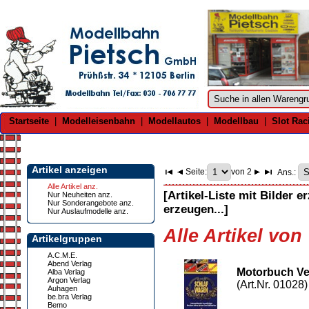
Startseite
|
Modelleisenbahn
|
Modellautos
|
Modellbau
|
Slot Rac
Artikel anzeigen
Seite:
von 2
Ans.:
Alle Artikel anz.
[Artikel-Liste mit Bilder e
Nur Neuheiten anz.
Nur Sonderangebote anz.
erzeugen...]
Nur Auslaufmodelle anz.
Alle Artikel von
Artikelgruppen
A.C.M.E.
Abend Verlag
Motorbuch Ve
Alba Verlag
Argon Verlag
(Art.Nr. 01028)
Auhagen
be.bra Verlag
Bemo