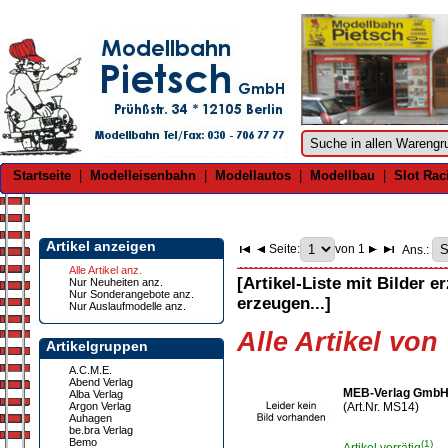
Startseite
|
Modelleisenbahn
|
Modellautos
|
Modellbau
|
Slot Rac
Artikel anzeigen
Seite:
von 1
Ans.:
Alle Artikel anz.
[Artikel-Liste mit Bilder e
Nur Neuheiten anz.
Nur Sonderangebote anz.
erzeugen...]
Nur Auslaufmodelle anz.
Alle Artikel vo
Artikelgruppen
A.C.M.E.
Abend Verlag
MEB-Verlag GmbH
Alba Verlag
Argon Verlag
(Art.Nr. MS14)
Auhagen
be.bra Verlag
Bemo
(1)