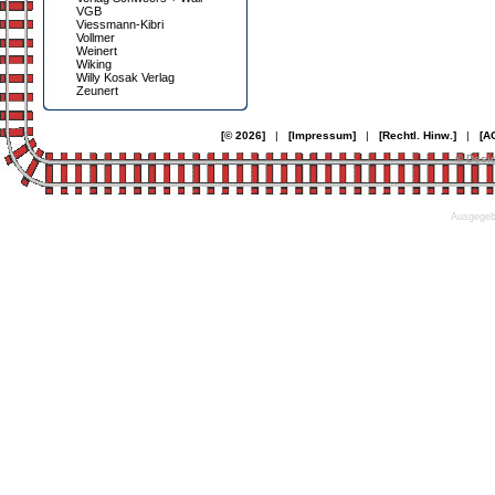
VGB
Viessmann-Kibri
Vollmer
Weinert
Wiking
Willy Kosak Verlag
Zeunert
[© 2026]
|
[Impressum]
|
[Rechtl. Hinw.]
|
[A
© Desi
Ausgegebe