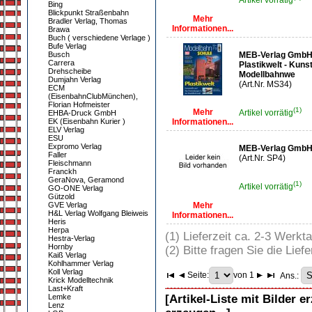
Artikel vorrätig
Bing
Blickpunkt Straßenbahn
Mehr
Bradler Verlag, Thomas
Informationen...
Brawa
Buch ( verschiedene Verlage )
Bufe Verlag
Busch
MEB-Verlag GmbH 
Carrera
Plastikwelt - Kuns
Drehscheibe
Modellbahnwe
Dumjahn Verlag
(Art.Nr. MS34)
ECM
(EisenbahnClubMünchen),
Florian Hofmeister
(1)
Mehr
Artikel vorrätig
EHBA-Druck GmbH
EK (Eisenbahn Kurier )
Informationen...
ELV Verlag
ESU
Expromo Verlag
MEB-Verlag GmbH
Faller
(Art.Nr. SP4)
Fleischmann
Franckh
GeraNova, Geramond
(1)
Artikel vorrätig
GO-ONE Verlag
Gützold
GVE Verlag
Mehr
H&L Verlag Wolfgang Bleiweis
Informationen...
Heris
Herpa
(1) Lieferzeit ca. 2-3 Werkt
Hestra-Verlag
Hornby
(2) Bitte fragen Sie die Liefe
Kaiß Verlag
Kohlhammer Verlag
Koll Verlag
Seite:
von 1
Ans.:
Krick Modelltechnik
Last+Kraft
Lemke
[Artikel-Liste mit Bilder e
Lenz