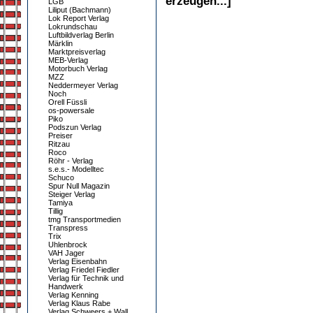
erzeugen...]
LGB
Liliput (Bachmann)
Lok Report Verlag
Lokrundschau
Luftbildverlag Berlin
Märklin
Marktpreisverlag
MEB-Verlag
Motorbuch Verlag
MZZ
Neddermeyer Verlag
Noch
Orell Füssli
os-powersale
Piko
Podszun Verlag
Preiser
Ritzau
Roco
Röhr - Verlag
s.e.s.- Modelltec
Schuco
Spur Null Magazin
Steiger Verlag
Tamiya
Tillig
tmg Transportmedien
Transpress
Trix
Uhlenbrock
VAH Jager
Verlag Eisenbahn
Verlag Friedel Fiedler
Verlag für Technik und
Handwerk
Verlag Kenning
Verlag Klaus Rabe
Verlag Schweers + Wall