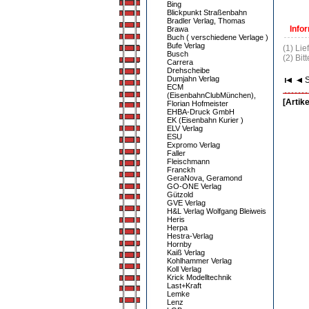
Bing
Blickpunkt Straßenbahn
Bradler Verlag, Thomas
Infor
Brawa
Buch ( verschiedene Verlage )
Bufe Verlag
(1) Lie
Busch
(2) Bit
Carrera
Drehscheibe
Dumjahn Verlag
S
ECM
(EisenbahnClubMünchen),
[Artike
Florian Hofmeister
EHBA-Druck GmbH
EK (Eisenbahn Kurier )
ELV Verlag
ESU
Expromo Verlag
Faller
Fleischmann
Franckh
GeraNova, Geramond
GO-ONE Verlag
Gützold
GVE Verlag
H&L Verlag Wolfgang Bleiweis
Heris
Herpa
Hestra-Verlag
Hornby
Kaiß Verlag
Kohlhammer Verlag
Koll Verlag
Krick Modelltechnik
Last+Kraft
Lemke
Lenz