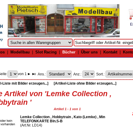
E
tos
|
Modellbau
|
Slot Racing
|
Bücher
|
Über uns
|
Kontakt
|
Kont
eite:
von 1
Ans.:
Anz.:
Sort.:
l-Liste mit Bilder erzeugen...]
[Artikel-Liste ohne Bilder erzeugen...]
e Artikel von 'Lemke Collection ,
bytrain '
Artikel 1 - 1 von 1
Lemke Collection , Hobbytrain , Kato (Lemke) , Min
TELEFONKARTE Bln.S-B
(Art.Nr. LD14)