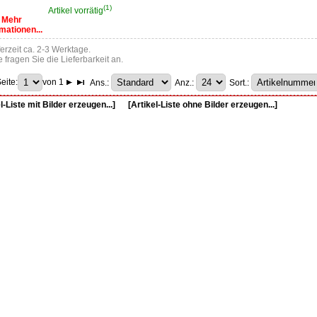
(1)
Artikel vorrätig
Mehr
mationen...
ferzeit ca. 2-3 Werktage.
te fragen Sie die Lieferbarkeit an.
eite:
von 1
Ans.:
Anz.:
Sort.:
l-Liste mit Bilder erzeugen...]
[Artikel-Liste ohne Bilder erzeugen...]