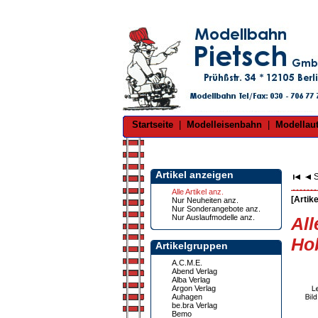
Startseite
|
Modelleisenbahn
|
Modellau
Artikel anzeigen
S
Alle Artikel anz.
[Artike
Nur Neuheiten anz.
Nur Sonderangebote anz.
Nur Auslaufmodelle anz.
All
Hob
Artikelgruppen
A.C.M.E.
Abend Verlag
Alba Verlag
Argon Verlag
Auhagen
be.bra Verlag
Bemo