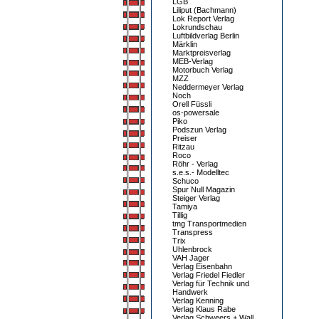
LGB
Liliput (Bachmann)
Lok Report Verlag
Lokrundschau
Luftbildverlag Berlin
Märklin
Marktpreisverlag
MEB-Verlag
Motorbuch Verlag
MZZ
Neddermeyer Verlag
Noch
Orell Füssli
os-powersale
Piko
Podszun Verlag
Preiser
Ritzau
Roco
Röhr - Verlag
s.e.s.- Modelltec
Schuco
Spur Null Magazin
Steiger Verlag
Tamiya
Tillig
tmg Transportmedien
Transpress
Trix
Uhlenbrock
VAH Jager
Verlag Eisenbahn
Verlag Friedel Fiedler
Verlag für Technik und
Handwerk
Verlag Kenning
Verlag Klaus Rabe
Verlag Schweers + Wall