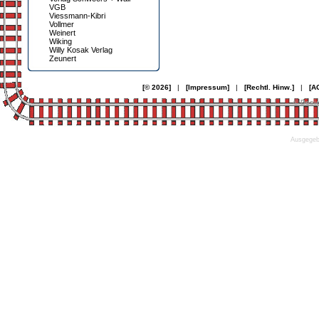
VGB
Viessmann-Kibri
Vollmer
Weinert
Wiking
Willy Kosak Verlag
Zeunert
[© 2026]
|
[Impressum]
|
[Rechtl. Hinw.]
|
[A
© Desi
Ausgegebe