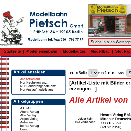
Startseite
|
Modelleisenbahn
|
Modellautos
|
Modellbau
|
Slot Rac
Artikel anzeigen
Seite:
von 1
Ans.:
Alle Artikel anz.
[Artikel-Liste mit Bilder e
Nur Neuheiten anz.
Nur Sonderangebote anz.
erzeugen...]
Nur Auslaufmodelle anz.
Alle Artikel von 
Artikelgruppen
A.C.M.E.
Abend Verlag
Hestra Verlag Bhf
Alba Verlag
Argon Verlag
Mitten in Deutsch
Auhagen
3777102350
be.bra Verlag
(Art.Nr. 2350)
Bemo