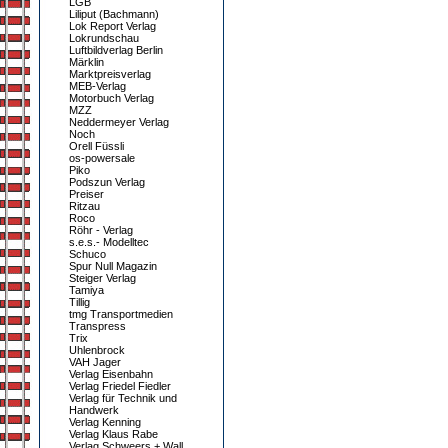
LGB
Liliput (Bachmann)
Lok Report Verlag
Lokrundschau
Luftbildverlag Berlin
Märklin
Marktpreisverlag
MEB-Verlag
Motorbuch Verlag
MZZ
Neddermeyer Verlag
Noch
Orell Füssli
os-powersale
Piko
Podszun Verlag
Preiser
Ritzau
Roco
Röhr - Verlag
s.e.s.- Modelltec
Schuco
Spur Null Magazin
Steiger Verlag
Tamiya
Tillig
tmg Transportmedien
Transpress
Trix
Uhlenbrock
VAH Jager
Verlag Eisenbahn
Verlag Friedel Fiedler
Verlag für Technik und
Handwerk
Verlag Kenning
Verlag Klaus Rabe
Verlag Schweers + Wall