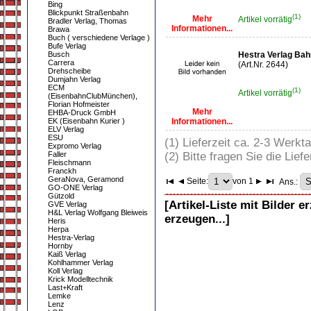
Bing
Blickpunkt Straßenbahn
(1)
Mehr
Artikel vorrätig
Bradler Verlag, Thomas
Informationen...
Brawa
Buch ( verschiedene Verlage )
Bufe Verlag
Busch
Hestra Verlag Bah
Carrera
(Art.Nr. 2644)
Drehscheibe
Dumjahn Verlag
ECM
(1)
Artikel vorrätig
(EisenbahnClubMünchen),
Florian Hofmeister
Mehr
EHBA-Druck GmbH
EK (Eisenbahn Kurier )
Informationen...
ELV Verlag
ESU
(1) Lieferzeit ca. 2-3 Werkt
Expromo Verlag
Faller
(2) Bitte fragen Sie die Liefe
Fleischmann
Franckh
GeraNova, Geramond
Seite:
von 1
Ans.:
GO-ONE Verlag
Gützold
[Artikel-Liste mit Bilder e
GVE Verlag
H&L Verlag Wolfgang Bleiweis
erzeugen...]
Heris
Herpa
Hestra-Verlag
Hornby
Kaiß Verlag
Kohlhammer Verlag
Koll Verlag
Krick Modelltechnik
Last+Kraft
Lemke
Lenz