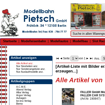
Startseite
|
Modelleisenbahn
|
Modellautos
|
Modellbau
|
Slot Rac
Artikel anzeigen
Seite:
von 1
Ans.:
Alle Artikel anz.
[Artikel-Liste mit Bilder e
Nur Neuheiten anz.
Nur Sonderangebote anz.
erzeugen...]
Nur Auslaufmodelle anz.
Alle Artikel vo
Artikelgruppen
A.C.M.E.
Abend Verlag
FALLER GmbH Mode
Alba Verlag
Argon Verlag
FALLER CAR SY
Auhagen
(Art.Nr. 190847)
be.bra Verlag
Bemo