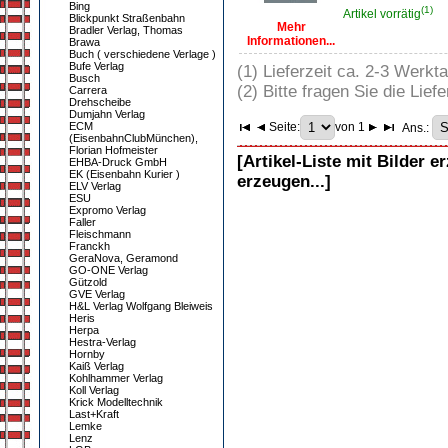
Bing
(1)
Artikel vorrätig
Blickpunkt Straßenbahn
Mehr
Bradler Verlag, Thomas
Informationen...
Brawa
Buch ( verschiedene Verlage )
Bufe Verlag
(1) Lieferzeit ca. 2-3 Werkt
Busch
(2) Bitte fragen Sie die Liefe
Carrera
Drehscheibe
Dumjahn Verlag
ECM
Seite:
von 1
Ans.:
(EisenbahnClubMünchen),
Florian Hofmeister
[Artikel-Liste mit Bilder e
EHBA-Druck GmbH
EK (Eisenbahn Kurier )
erzeugen...]
ELV Verlag
ESU
Expromo Verlag
Faller
Fleischmann
Franckh
GeraNova, Geramond
GO-ONE Verlag
Gützold
GVE Verlag
H&L Verlag Wolfgang Bleiweis
Heris
Herpa
Hestra-Verlag
Hornby
Kaiß Verlag
Kohlhammer Verlag
Koll Verlag
Krick Modelltechnik
Last+Kraft
Lemke
Lenz