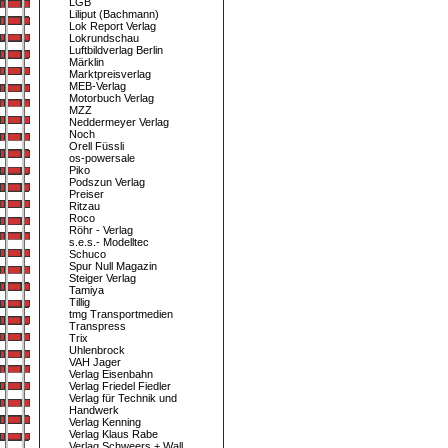
LGB
Liliput (Bachmann)
Lok Report Verlag
Lokrundschau
Luftbildverlag Berlin
Märklin
Marktpreisverlag
MEB-Verlag
Motorbuch Verlag
MZZ
Neddermeyer Verlag
Noch
Orell Füssli
os-powersale
Piko
Podszun Verlag
Preiser
Ritzau
Roco
Röhr - Verlag
s.e.s.- Modelltec
Schuco
Spur Null Magazin
Steiger Verlag
Tamiya
Tillig
tmg Transportmedien
Transpress
Trix
Uhlenbrock
VAH Jager
Verlag Eisenbahn
Verlag Friedel Fiedler
Verlag für Technik und
Handwerk
Verlag Kenning
Verlag Klaus Rabe
Verlag Schweers + Wall