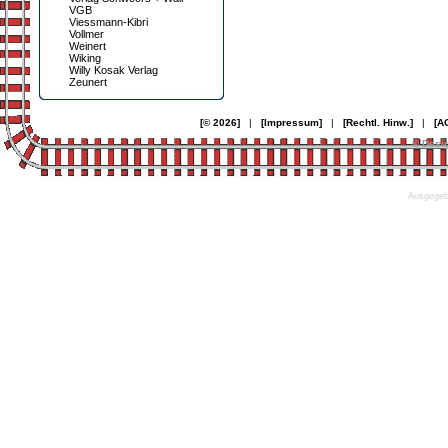
VGB
Viessmann-Kibri
Vollmer
Weinert
Wiking
Willy Kosak Verlag
Zeunert
[© 2026]
|
[Impressum]
|
[Rechtl. Hinw.]
|
[A
© Desi
Ausgegebe