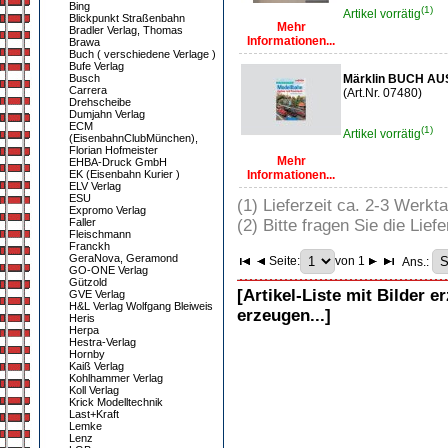
Bing
(1)
Artikel vorrätig
Blickpunkt Straßenbahn
Mehr
Bradler Verlag, Thomas
Informationen...
Brawa
Buch ( verschiedene Verlage )
Bufe Verlag
Busch
Märklin BUCH AUS
Carrera
(Art.Nr. 07480)
Drehscheibe
Dumjahn Verlag
ECM
(1)
Artikel vorrätig
(EisenbahnClubMünchen),
Florian Hofmeister
Mehr
EHBA-Druck GmbH
EK (Eisenbahn Kurier )
Informationen...
ELV Verlag
ESU
(1) Lieferzeit ca. 2-3 Werkt
Expromo Verlag
Faller
(2) Bitte fragen Sie die Liefe
Fleischmann
Franckh
GeraNova, Geramond
Seite:
von 1
Ans.:
GO-ONE Verlag
Gützold
[Artikel-Liste mit Bilder e
GVE Verlag
H&L Verlag Wolfgang Bleiweis
erzeugen...]
Heris
Herpa
Hestra-Verlag
Hornby
Kaiß Verlag
Kohlhammer Verlag
Koll Verlag
Krick Modelltechnik
Last+Kraft
Lemke
Lenz