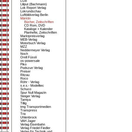
LGB
Liliput (Bachmann)
Lok Report Verlag
Lokrundschau
Luftbildverlag Berlin
Märklin
Bücher, Zeitschriften
CD Rom, DVD
Kataloge + Kalender
Planhefte, Zeitschriften
Marktpreisverlag
MEB-Verlag
Motorbuch Verlag
MZZ
Neddermeyer Verlag
Noch
Orell Füssli
os-powersale
Piko
Podszun Verlag
Preiser
Ritzau
Roco
Röhr - Verlag
s.e.s.- Modelltec
Schuco
Spur Null Magazin
Steiger Verlag
Tamiya
Tillig
tmg Transportmedien
Transpress
Trix
Uhlenbrock
VAH Jager
Verlag Eisenbahn
Verlag Friedel Fiedler
Verlag für Technik und