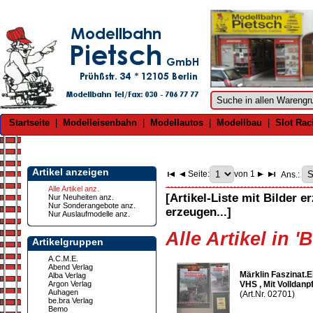
Startseite
|
Modelleisenbahn
|
Modellautos
|
Modellbau
|
Slot Rac
Artikel anzeigen
Seite:
von 1
Ans.:
Alle Artikel anz.
[Artikel-Liste mit Bilder e
Nur Neuheiten anz.
Nur Sonderangebote anz.
erzeugen...]
Nur Auslaufmodelle anz.
Alle Artikel in '
Artikelgruppen
A.C.M.E.
Abend Verlag
Märklin Faszinat.
Alba Verlag
Argon Verlag
VHS , Mit Volldan
Auhagen
(Art.Nr. 02701)
be.bra Verlag
Bemo