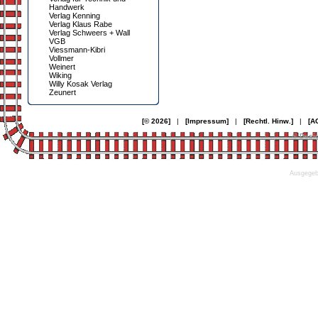
Handwerk
Verlag Kenning
Verlag Klaus Rabe
Verlag Schweers + Wall
VGB
Viessmann-Kibri
Vollmer
Weinert
Wiking
Willy Kosak Verlag
Zeunert
[© 2026]
|
[Impressum]
|
[Rechtl. Hinw.]
|
[A
© Desi
Ausgegebe