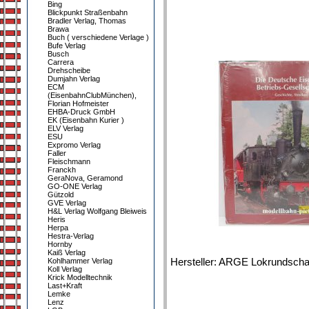
Bing
Blickpunkt Straßenbahn
Bradler Verlag, Thomas
Brawa
Buch ( verschiedene Verlage )
Bufe Verlag
Busch
Carrera
Drehscheibe
Dumjahn Verlag
ECM
(EisenbahnClubMünchen),
Florian Hofmeister
EHBA-Druck GmbH
EK (Eisenbahn Kurier )
ELV Verlag
ESU
Expromo Verlag
Faller
Fleischmann
Franckh
GeraNova, Geramond
GO-ONE Verlag
Gützold
GVE Verlag
H&L Verlag Wolfgang Bleiweis
Heris
Herpa
Hestra-Verlag
Hornby
Kaiß Verlag
Hersteller: ARGE Lokrundscha
Kohlhammer Verlag
Koll Verlag
Krick Modelltechnik
Last+Kraft
Lemke
Lenz