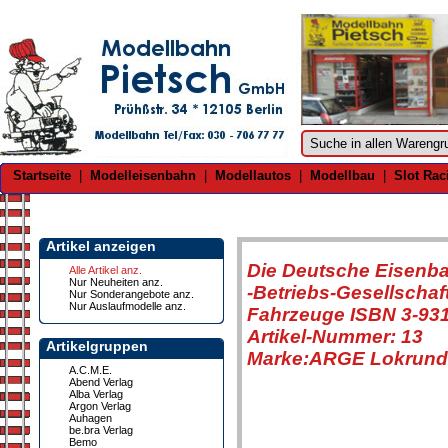
Startseite
|
Modelleisenbahn
|
Modellautos
|
Modellbau
|
Slot Rac
Artikel anzeigen
Die Deutsche Eisenb
Alle Artikel anz.
Nur Neuheiten anz.
-Betriebs-Gesellschaf
Nur Sonderangebote anz.
Nur Auslaufmodelle anz.
Fahrzeuge ISBN 3-931
Artikel-Nummer: 13
Artikelgruppen
Marke:ARGE Lokrunds
A.C.M.E.
Abend Verlag
Alba Verlag
Argon Verlag
Auhagen
be.bra Verlag
Bemo