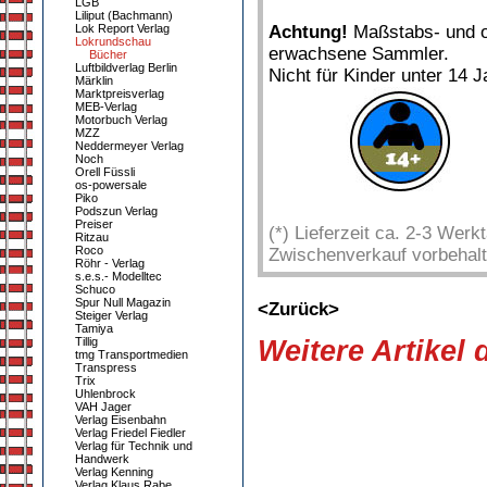
LGB
Liliput (Bachmann)
Lok Report Verlag
Achtung!
Maßstabs- und or
Lokrundschau
erwachsene Sammler.
Bücher
Luftbildverlag Berlin
Nicht für Kinder unter 14 J
Märklin
Marktpreisverlag
MEB-Verlag
Motorbuch Verlag
MZZ
Neddermeyer Verlag
Noch
Orell Füssli
os-powersale
Piko
Podszun Verlag
Preiser
(*) Lieferzeit ca. 2-3 Wer
Ritzau
Roco
Zwischenverkauf vorbehalt
Röhr - Verlag
s.e.s.- Modelltec
Schuco
Spur Null Magazin
<Zurück>
Steiger Verlag
Tamiya
Tillig
Weitere Artikel
tmg Transportmedien
Transpress
Trix
Uhlenbrock
VAH Jager
Verlag Eisenbahn
Verlag Friedel Fiedler
Verlag für Technik und
Handwerk
Verlag Kenning
Verlag Klaus Rabe