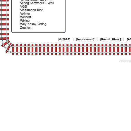
Verlag Schweers + Wall
VGB
Viessmann-Kibri
Vollmer
Weinert
Wiking
Willy Kosak Verlag
Zeunert
[© 2026]
|
[Impressum]
|
[Rechtl. Hinw.]
|
[A
© Desi
Ausgegebe