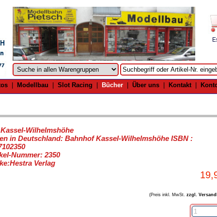
E
tos
|
Modellbau
|
Slot Racing
|
Bücher
|
Über uns
|
Kontakt
|
Kont
.Kassel-Wilhelmshöhe
ten in Deutschland: Bahnhof Kassel-Wilhelmshöhe ISBN :
7102350
ikel-Nummer: 2350
ke:Hestra Verlag
19,
(Preis inkl. MwSt.
zzgl. Versand