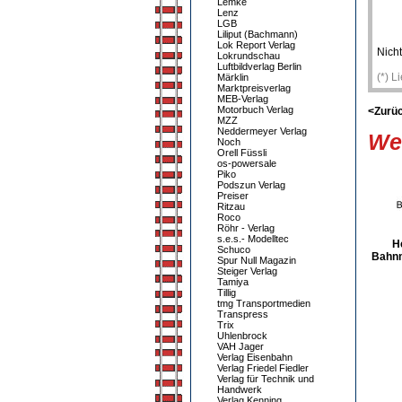
Lemke
Lenz
LGB
Liliput (Bachmann)
Lok Report Verlag
Nicht
Lokrundschau
Luftbildverlag Berlin
(*) L
Märklin
Marktpreisverlag
MEB-Verlag
Motorbuch Verlag
<Zurü
MZZ
Neddermeyer Verlag
Wei
Noch
Orell Füssli
os-powersale
Piko
Podszun Verlag
Preiser
Ritzau
Roco
Röhr - Verlag
s.e.s.- Modelltec
H
Schuco
Bahnm
Spur Null Magazin
Steiger Verlag
Tamiya
Tillig
tmg Transportmedien
Transpress
Trix
Uhlenbrock
VAH Jager
Verlag Eisenbahn
Verlag Friedel Fiedler
Verlag für Technik und
Handwerk
Verlag Kenning