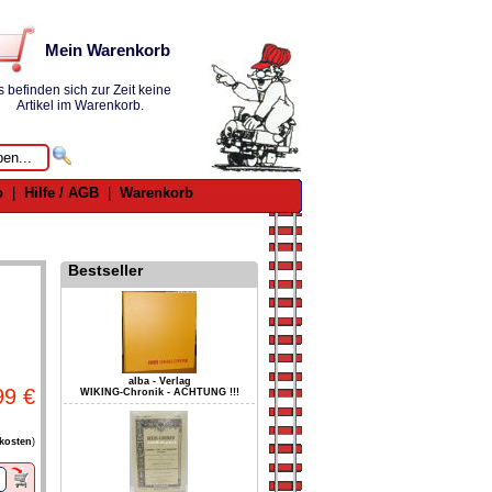
Mein Warenkorb
s befinden sich zur Zeit keine
Artikel im Warenkorb.
o
|
Hilfe / AGB
|
Warenkorb
Bestseller
alba - Verlag
99 €
WIKING-Chronik - ACHTUNG !!!
kosten
)