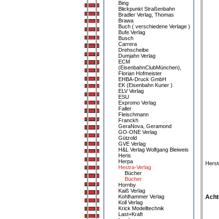
Bing
Blickpunkt Straßenbahn
Bradler Verlag, Thomas
Brawa
Buch ( verschiedene Verlage )
Bufe Verlag
Busch
Carrera
Drehscheibe
Dumjahn Verlag
ECM
(EisenbahnClubMünchen),
Florian Hofmeister
EHBA-Druck GmbH
EK (Eisenbahn Kurier )
ELV Verlag
ESU
Expromo Verlag
Faller
Fleischmann
Franckh
GeraNova, Geramond
GO-ONE Verlag
Gützold
GVE Verlag
H&L Verlag Wolfgang Bleiweis
Heris
Herpa
Herst
Hestra-Verlag
Bücher
Bücher
Hornby
Kaiß Verlag
Kohlhammer Verlag
Acht
Koll Verlag
Krick Modelltechnik
Last+Kraft