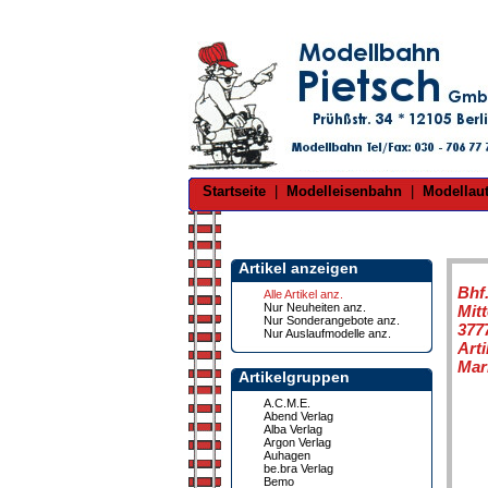
Startseite
|
Modelleisenbahn
|
Modellau
Artikel anzeigen
Bhf
Alle Artikel anz.
Nur Neuheiten anz.
Mit
Nur Sonderangebote anz.
377
Nur Auslaufmodelle anz.
Art
Mar
Artikelgruppen
A.C.M.E.
Abend Verlag
Alba Verlag
Argon Verlag
Auhagen
be.bra Verlag
Bemo