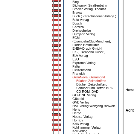
Bing
Blickpunkt Straßenbahn
Bradler Verlag, Thomas
Brawa
Buch ( verschiedene Verlage )
Bufe Verlag
Busch
Carrera
Drehscheibe
Dumjahn Verlag
ECM
(EisenbahnClubMünchen),
Florian Hofmeister
EHBA-Druck GmbH
EK (Eisenbahn Kurier )
ELV Verlag
ESU
Expromo Verlag
Faller
Fleischmann
Franckh
GeraNova, Geramond
Bücher, Zeitschriften
Bücher, Zeitschriften,
Schuber und Hefter 19 %
Herst
CD ROM, DVD
GO-ONE Verlag
Gützold
GVE Verlag
H&L Verlag Wolfgang Bleiweis
Heris
Acht
Herpa
Hestra-Verlag
Hornby
Kaiß Verlag
Kohlhammer Verlag
Koll Verlag