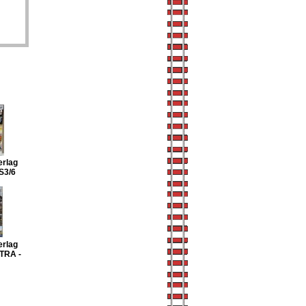
erlag
S3/6
erlag
TRA -