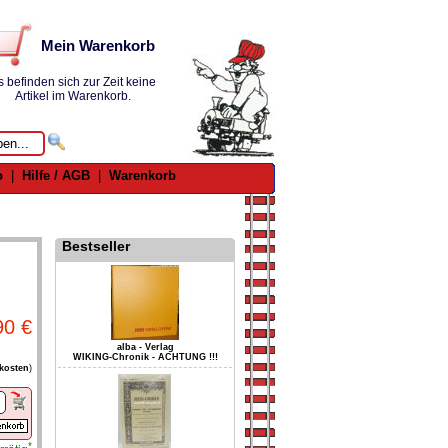
Mein Warenkorb
s befinden sich zur Zeit keine
Artikel im Warenkorb.
o
|
Hilfe / AGB
|
Warenkorb
Bestseller
90 €
alba - Verlag
WIKING-Chronik - ACHTUNG !!!
kosten
)
*