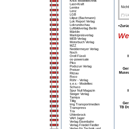
Krick Modelltechnik
Last+Kraft
Nicht
Lemke
Lenz
LGB
(*) L
Liliput (Bachmann)
Lok Report Verlag
Lokrundschau
<Zurü
Luftbildverlag Berlin
Märklin
Wei
Marktpreisverlag
MEB-Verlag
Motorbuch Verlag
MZZ
Neddermeyer Verlag
Noch
Orell Füssli
os-powersale
Piko
Podszun Verlag
Ger
Preiser
Museu
Ritzau
Roco
Röhr - Verlag
s.e.s.- Modelltec
Schuco
Spur Null Magazin
Steiger Verlag
Tamiya
Tillig
Ger
tmg Transportmedien
TB Dt
Transpress
Trix
Uhlenbrock
VAH Jager
Verlag Eisenbahn
Verlag Friedel Fiedler
Verlag für Technik und