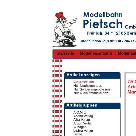
Startseite
|
Modelleisenbahn
|
Modellau
Artikel anzeigen
TB 
Alle Artikel anz.
Nur Neuheiten anz.
Art
Nur Sonderangebote anz.
Mar
Nur Auslaufmodelle anz.
Artikelgruppen
A.C.M.E.
Abend Verlag
Alba Verlag
Argon Verlag
Auhagen
be.bra Verlag
Bemo