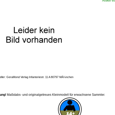
Artikel vo
eller: GeraMond Verlag Infanteriestr. 11 A 80797 MÃ¼nchen
ung!
Maßstabs- und originalgetreues Kleinmodell für erwachsene Sammler.