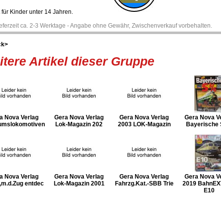
 für Kinder unter 14 Jahren.
ieferzeit ca. 2-3 Werktage - Angabe ohne Gewähr, Zwischenverkauf vorbehalten.
ck>
tere Artikel dieser Gruppe
a Nova Verlag
Gera Nova Verlag
Gera Nova Verlag
Gera Nova V
mslokomotiven
Lok-Magazin 202
2003 LOK-Magazin
Bayerische 
a Nova Verlag
Gera Nova Verlag
Gera Nova Verlag
Gera Nova V
,m.d.Zug entdec
Lok-Magazin 2001
Fahrzg.Kat.-SBB Trie
2019 BahnEX
E10