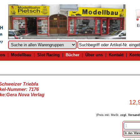
E
tos
|
Modellbau
|
Slot Racing
|
Bücher
|
Über uns
|
Kontakt
|
Kont
Schweizer Triebfa
ikel-Nummer: 7176
ke:Gera Nova Verlag
12,
(Preis inkl. MwSt.
zzgl. Versand