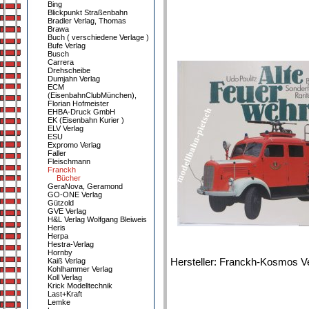
Bing
Blickpunkt Straßenbahn
Bradler Verlag, Thomas
Brawa
Buch ( verschiedene Verlage )
Bufe Verlag
Busch
Carrera
Drehscheibe
Dumjahn Verlag
ECM
(EisenbahnClubMünchen),
Florian Hofmeister
EHBA-Druck GmbH
EK (Eisenbahn Kurier )
ELV Verlag
ESU
Expromo Verlag
Faller
Fleischmann
Franckh
Bücher
GeraNova, Geramond
GO-ONE Verlag
Gützold
GVE Verlag
H&L Verlag Wolfgang Bleiweis
Heris
Herpa
Hestra-Verlag
Hornby
Hersteller: Franckh-Kosmos Ve
Kaiß Verlag
Kohlhammer Verlag
Koll Verlag
Krick Modelltechnik
Last+Kraft
Lemke