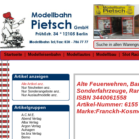
Startseite
|
Modelleisenbahn
|
Modellautos
|
Modellbau
|
Slot Rac
Artikel anzeigen
Alte Feuerwehren, Ba
Alle Artikel anz.
Nur Neuheiten anz.
Sonderfahrzeuge, Rarit
Nur Sonderangebote anz.
Nur Auslaufmodelle anz.
ISBN 3440061558
Artikel-Nummer: 6155
Artikelgruppen
Marke:Franckh-Kosm
A.C.M.E.
Abend Verlag
Alba Verlag
Argon Verlag
Auhagen
be.bra Verlag
Bemo