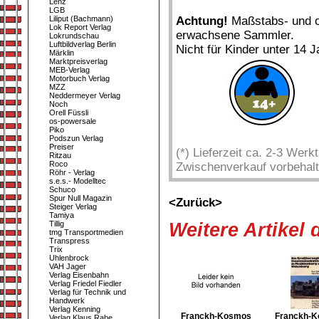
Lenz
LGB
Liliput (Bachmann)
Achtung!
Maßstabs- und or
Lok Report Verlag
erwachsene Sammler.
Lokrundschau
Luftbildverlag Berlin
Nicht für Kinder unter 14 J
Märklin
Marktpreisverlag
MEB-Verlag
Motorbuch Verlag
MZZ
Neddermeyer Verlag
Noch
Orell Füssli
os-powersale
Piko
Podszun Verlag
Preiser
(*) Lieferzeit ca. 2-3 Wer
Ritzau
Roco
Zwischenverkauf vorbehalt
Röhr - Verlag
s.e.s.- Modelltec
Schuco
Spur Null Magazin
<Zurück>
Steiger Verlag
Tamiya
Tillig
Weitere Artikel
tmg Transportmedien
Transpress
Trix
Uhlenbrock
VAH Jager
Verlag Eisenbahn
Verlag Friedel Fiedler
Verlag für Technik und
Handwerk
Verlag Kenning
Franckh-Kosmos
Franckh-
Verlag Klaus Rabe