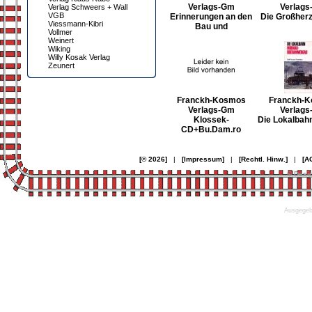
Verlags-Gm
Verlag
Verlag Schweers + Wall
VGB
Erinnerungen an den
Die Großherz
Viessmann-Kibri
Bau und
Vollmer
Weinert
Wiking
Willy Kosak Verlag
Zeunert
Franckh-Kosmos
Franckh-
Verlags-Gm
Verlag
Klossek-
Die Lokalbah
CD+Bu.Dam.ro
[© 2026]
|
[Impressum]
|
[Rechtl. Hinw.]
|
[A
© Desi
Ausgegebe